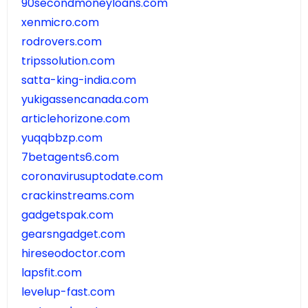
90secondmoneyloans.com
xenmicro.com
rodrovers.com
tripssolution.com
satta-king-india.com
yukigassencanada.com
articlehorizone.com
yuqqbbzp.com
7betagents6.com
coronavirusuptodate.com
crackinstreams.com
gadgetspak.com
gearsngadget.com
hireseodoctor.com
lapsfit.com
levelup-fast.com