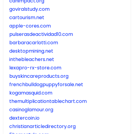
canimpact.org
goviralstudy.com
cartourism.net
apple-cores.com
pulserasdeactividad10.com
barbaracarlotti.com
desktopmining.net
inthebleachers.net
lexapro-rx-store.com
buyskincareproducts.org
frenchbulldogpuppyforsale.net
kogamasquid.com
themultiplicationtablechart.com
casinoglamour.org
dextercoin.io
christianarticledirectory.org