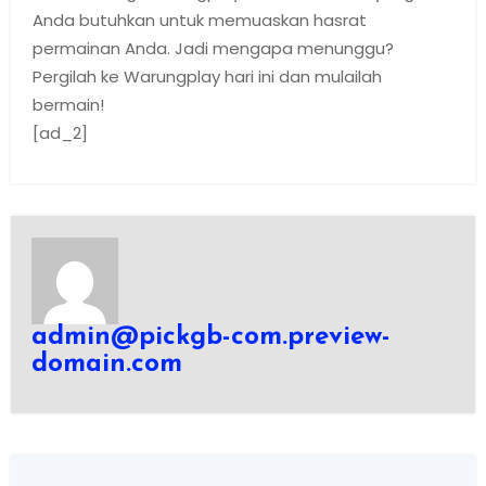
Anda butuhkan untuk memuaskan hasrat
permainan Anda. Jadi mengapa menunggu?
Pergilah ke Warungplay hari ini dan mulailah
bermain!
[ad_2]
admin@pickgb-com.preview-
domain.com