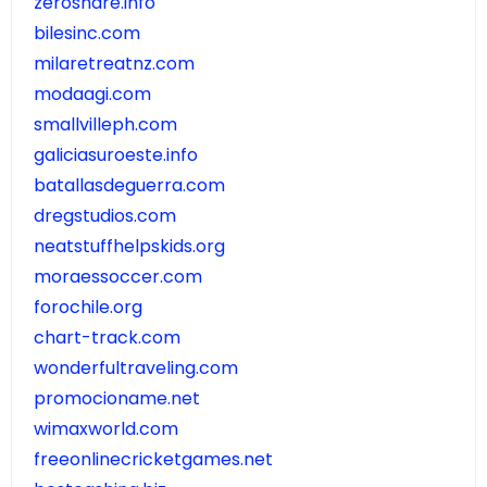
zeroshare.info
bilesinc.com
milaretreatnz.com
modaagi.com
smallvilleph.com
galiciasuroeste.info
batallasdeguerra.com
dregstudios.com
neatstuffhelpskids.org
moraessoccer.com
forochile.org
chart-track.com
wonderfultraveling.com
promocioname.net
wimaxworld.com
freeonlinecricketgames.net