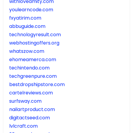
withloveamity.com
youlearncode.com
fxyatirim.com
abbuguide.com
technologyresult.com
webhostingoffers.org
whatszow.com
ehomeamerca.com
techintendo.com
techgreenpure.com
bestdropshipstore.com
cartelreviews.com
surfsway.com
nailartproduct.com
digitactseed.com
lvlcraft.com