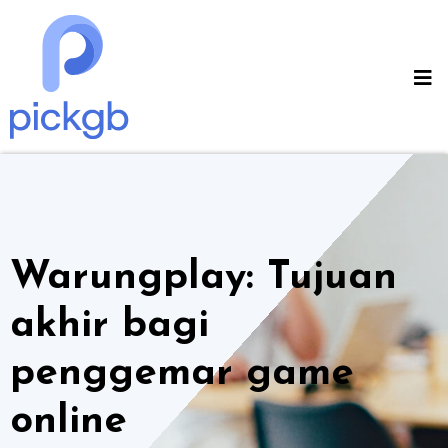
Skip
to
content
Warungplay: Tujuan
akhir bagi
penggemar game
online