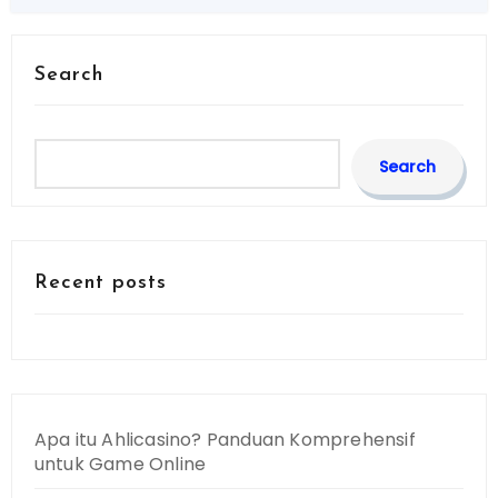
Search
Search
Recent posts
Apa itu Ahlicasino? Panduan Komprehensif
untuk Game Online