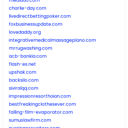
mealudo.com
charlie-day.com
livedirectbettingpoker.com
foxbusinessupdate.com
lovedaddy.org
integrativemedicalmassageplano.com
mrrugwashing.com
acb-bankia.com
flash-es.net
upshak.com
backsilo.com
siviralqq.com
impressionresorthoian.com
bestfreakingclothesever.com
falling-film-evaporator.com
sumuslawfirm.com