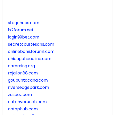
stagehubs.com
1x2forum.net
login99bet.com
secretcourtesans.com
onlinebahisforum1.com
chicagoheadline.com
camming.org
rajalion88.com
goupuntacana.com
riversedgepark.com
zaseez.com
catchycrunch.com
nofaphub.com