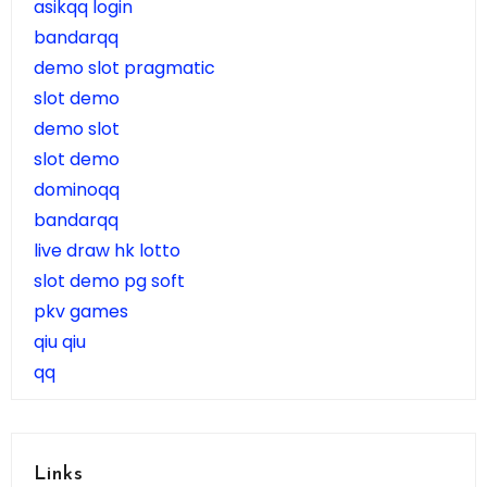
asikqq login
bandarqq
demo slot pragmatic
slot demo
demo slot
slot demo
dominoqq
bandarqq
live draw hk lotto
slot demo pg soft
pkv games
qiu qiu
qq
Links