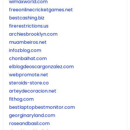
wimaxworld.com
freeonlinecricketgames.net
bestcashing.biz
firerestrictions.us
archiesbrooklyn.com
muambeiros.net
infozblog.com
chonbaihat.com
elblogdeoscargonzalez.com
webpromote.net
steroids-store.co
arteydecoracion.net
fithog.com
bestlaptopbestmonitor.com
georginaryland.com
roseandbasil.com