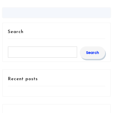
Search
Search
Recent posts