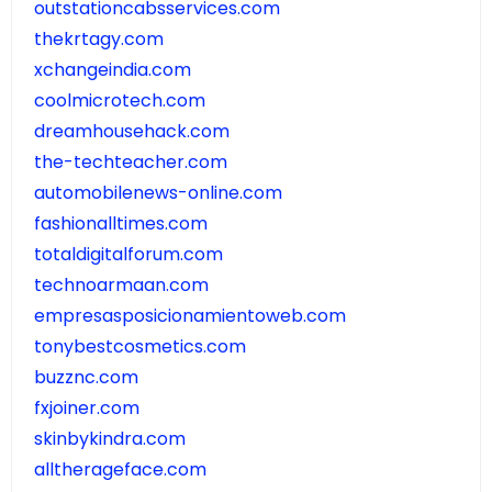
outstationcabsservices.com
thekrtagy.com
xchangeindia.com
coolmicrotech.com
dreamhousehack.com
the-techteacher.com
automobilenews-online.com
fashionalltimes.com
totaldigitalforum.com
technoarmaan.com
empresasposicionamientoweb.com
tonybestcosmetics.com
buzznc.com
fxjoiner.com
skinbykindra.com
alltherageface.com