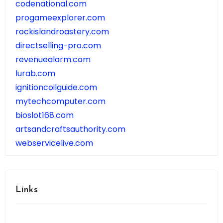
codenational.com
progameexplorer.com
rockislandroastery.com
directselling-pro.com
revenuealarm.com
lurab.com
ignitioncoilguide.com
mytechcomputer.com
bioslot168.com
artsandcraftsauthority.com
webservicelive.com
Links