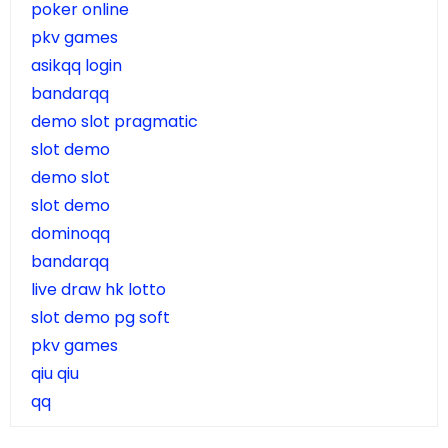
poker online
pkv games
asikqq login
bandarqq
demo slot pragmatic
slot demo
demo slot
slot demo
dominoqq
bandarqq
live draw hk lotto
slot demo pg soft
pkv games
qiu qiu
qq