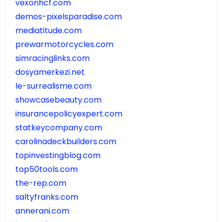
vexonhcf.com
demos-pixelsparadise.com
mediatitude.com
prewarmotorcycles.com
simracinglinks.com
dosyamerkezi.net
le-surrealisme.com
showcasebeauty.com
insurancepolicyexpert.com
statkeycompany.com
carolinadeckbuilders.com
topinvestingblog.com
top50tools.com
the-rep.com
saltyfranks.com
annerani.com