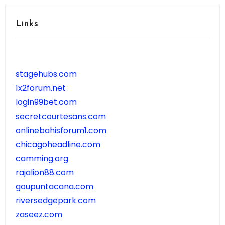
Links
stagehubs.com
1x2forum.net
login99bet.com
secretcourtesans.com
onlinebahisforum1.com
chicagoheadline.com
camming.org
rajalion88.com
goupuntacana.com
riversedgepark.com
zaseez.com