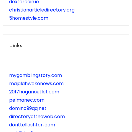
dextercoin.io
christianarticledirectory.org
5homestyle.com
Links
mygamblingstory.com
majalahwekonews.com
2017hoganoutlet.com
pelmanec.com
domino99qq.net
directoryoftheweb.com
donttellashton.com