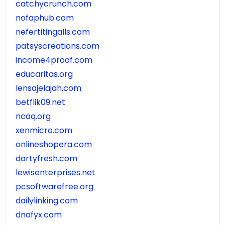
catchycrunch.com
nofaphub.com
nefertitingalls.com
patsyscreations.com
income4proof.com
educaritas.org
lensajelajah.com
betflik09.net
ncaq.org
xenmicro.com
onlineshopera.com
dartyfresh.com
lewisenterprises.net
pcsoftwarefree.org
dailylinking.com
dnafyx.com