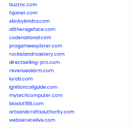
buzznc.com
fxjoiner.com
skinbykindra.com
alltherageface.com
codenational.com
progameexplorer.com
rockislandroastery.com
directselling-pro.com
revenuealarm.com
lurab.com
ignitioncoilguide.com
mytechcomputer.com
bioslot168.com
artsandcraftsauthority.com
webservicelive.com