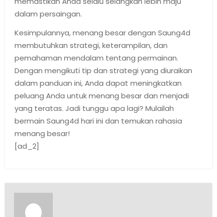
memastikan Anda selalu selangkah lebih maju
dalam persaingan.
Kesimpulannya, menang besar dengan Saung4d
membutuhkan strategi, keterampilan, dan
pemahaman mendalam tentang permainan.
Dengan mengikuti tip dan strategi yang diuraikan
dalam panduan ini, Anda dapat meningkatkan
peluang Anda untuk menang besar dan menjadi
yang teratas. Jadi tunggu apa lagi? Mulailah
bermain Saung4d hari ini dan temukan rahasia
menang besar!
[ad_2]