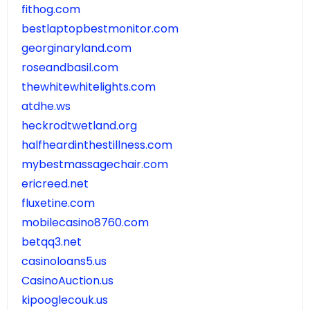
fithog.com
bestlaptopbestmonitor.com
georginaryland.com
roseandbasil.com
thewhitewhitelights.com
atdhe.ws
heckrodtwetland.org
halfheardinthestillness.com
mybestmassagechair.com
ericreed.net
fluxetine.com
mobilecasino8760.com
betqq3.net
casinoloans5.us
CasinoAuction.us
kipooglecouk.us