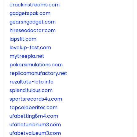
crackinstreams.com
gadgetspak.com
gearsngadget.com
hireseodoctor.com
lapsfit.com
levelup-fast.com
mytreepla.net
pokersimulations.com
replicamanufactory.net
rezultate-loto.info
splendifulous.com
sportsrecords4u.com
topceleberites.com
ufabetting8m4.com
ufabetunionum3.com
ufabetvalueum3.com