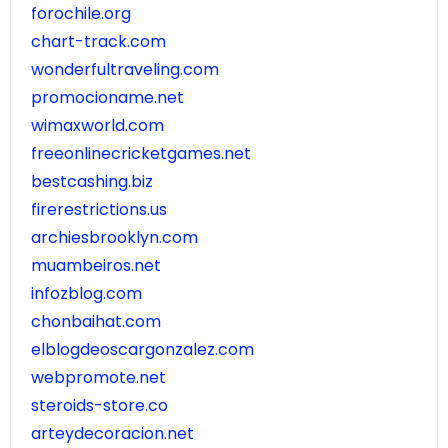
forochile.org
chart-track.com
wonderfultraveling.com
promocioname.net
wimaxworld.com
freeonlinecricketgames.net
bestcashing.biz
firerestrictions.us
archiesbrooklyn.com
muambeiros.net
infozblog.com
chonbaihat.com
elblogdeoscargonzalez.com
webpromote.net
steroids-store.co
arteydecoracion.net