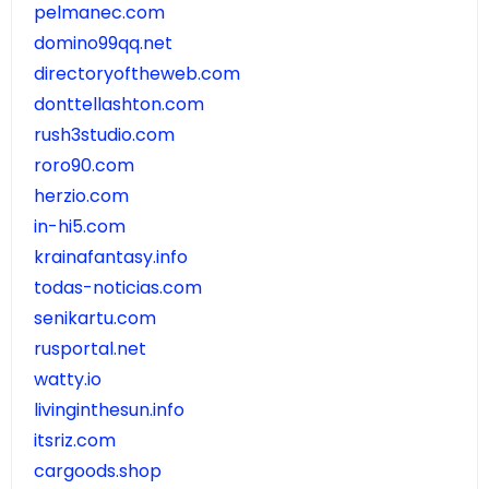
pelmanec.com
domino99qq.net
directoryoftheweb.com
donttellashton.com
rush3studio.com
roro90.com
herzio.com
in-hi5.com
krainafantasy.info
todas-noticias.com
senikartu.com
rusportal.net
watty.io
livinginthesun.info
itsriz.com
cargoods.shop