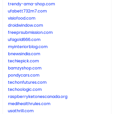
trendy-ama-shop.com
ufabett732m7.com
visiofood.com
droidwindow.com
freeprsubmission.com
ufagold666.com
myinteriorblog.com
bnewsindia.com
techiepick.com
bamzyshop.com
pondycars.com
techonfutures.com
techoologic.com
raspberryketonescanada.org
medihealthrules.com
usathrill.com