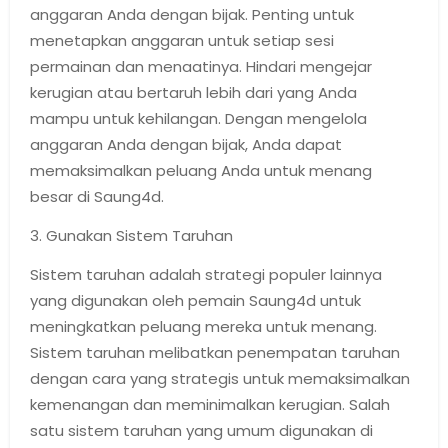
anggaran Anda dengan bijak. Penting untuk
menetapkan anggaran untuk setiap sesi
permainan dan menaatinya. Hindari mengejar
kerugian atau bertaruh lebih dari yang Anda
mampu untuk kehilangan. Dengan mengelola
anggaran Anda dengan bijak, Anda dapat
memaksimalkan peluang Anda untuk menang
besar di Saung4d.
3. Gunakan Sistem Taruhan
Sistem taruhan adalah strategi populer lainnya
yang digunakan oleh pemain Saung4d untuk
meningkatkan peluang mereka untuk menang.
Sistem taruhan melibatkan penempatan taruhan
dengan cara yang strategis untuk memaksimalkan
kemenangan dan meminimalkan kerugian. Salah
satu sistem taruhan yang umum digunakan di