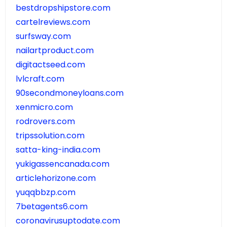
bestdropshipstore.com
cartelreviews.com
surfsway.com
nailartproduct.com
digitactseed.com
lvlcraft.com
90secondmoneyloans.com
xenmicro.com
rodrovers.com
tripssolution.com
satta-king-india.com
yukigassencanada.com
articlehorizone.com
yuqqbbzp.com
7betagents6.com
coronavirusuptodate.com