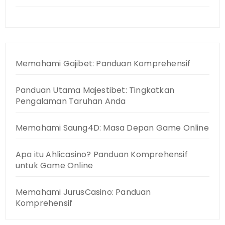
Memahami Gajibet: Panduan Komprehensif
Panduan Utama Majestibet: Tingkatkan
Pengalaman Taruhan Anda
Memahami Saung4D: Masa Depan Game Online
Apa itu Ahlicasino? Panduan Komprehensif
untuk Game Online
Memahami JurusCasino: Panduan
Komprehensif