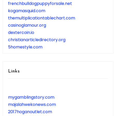
frenchbulldogpuppyforsale.net
kogamasquid.com
themultiplicationtablechart.com
casinoglamour.org
dextercoin.io
christianarticledirectory.org
5homestyle.com
Links
mygamblingstory.com
majalahwekonews.com
2017hoganoutlet.com