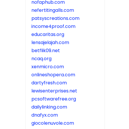
nofaphub.com
nefertitingalls.com
patsyscreations.com
income4proof.com
educaritas.org
lensajelajah.com
betflik09.net
ncaq.org
xenmicro.com
onlineshopera.com
dartyfresh.com
lewisenterprises.net
pcsoftwarefree.org
dailylinking.com
dnafyx.com
giocolenuvole.com