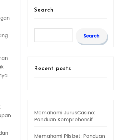
Search
ngan
ang
Search
nan
ik
Recent posts
nya.
t
Memahami JurusCasino:
lupan
Panduan Komprehensif
 dan
Memahami Plisbet: Panduan