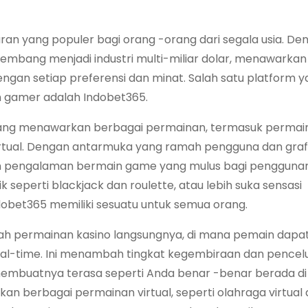
ran yang populer bagi orang -orang dari segala usia. De
kembang menjadi industri multi-miliar dolar, menawarkan
gan setiap preferensi dan minat. Salah satu platform y
n gamer adalah Indobet365.
yang menawarkan berbagai permainan, termasuk permai
irtual. Dengan antarmuka yang ramah pengguna dan graf
an pengalaman bermain game yang mulus bagi pengguna
eperti blackjack dan roulette, atau lebih suka sensasi
dobet365 memiliki sesuatu untuk semua orang.
alah permainan kasino langsungnya, di mana pemain dapa
real-time. Ini menambah tingkat kegembiraan dan pence
mbuatnya terasa seperti Anda benar -benar berada di
rkan berbagai permainan virtual, seperti olahraga virtual