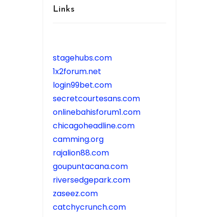
Links
stagehubs.com
1x2forum.net
login99bet.com
secretcourtesans.com
onlinebahisforum1.com
chicagoheadline.com
camming.org
rajalion88.com
goupuntacana.com
riversedgepark.com
zaseez.com
catchycrunch.com