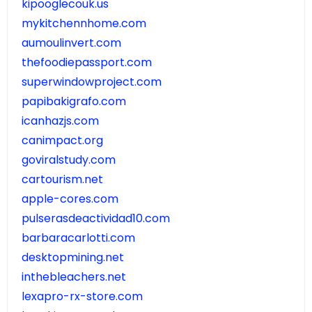
kipooglecouk.us
mykitchennhome.com
aumoulinvert.com
thefoodiepassport.com
superwindowproject.com
papibakigrafo.com
icanhazjs.com
canimpact.org
goviralstudy.com
cartourism.net
apple-cores.com
pulserasdeactividad10.com
barbaracarlotti.com
desktopmining.net
inthebleachers.net
lexapro-rx-store.com