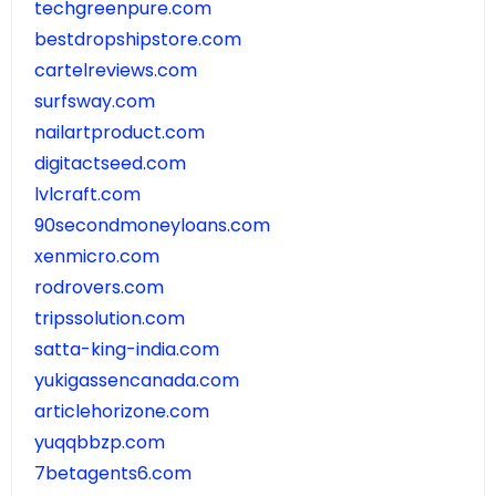
techgreenpure.com
bestdropshipstore.com
cartelreviews.com
surfsway.com
nailartproduct.com
digitactseed.com
lvlcraft.com
90secondmoneyloans.com
xenmicro.com
rodrovers.com
tripssolution.com
satta-king-india.com
yukigassencanada.com
articlehorizone.com
yuqqbbzp.com
7betagents6.com