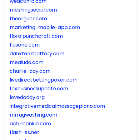
weactinfo.com
meshingsocial.com
thearguer.com
marketing-mobile-app.com
floralpunchcraft.com
fiasone.com
danktankbattery.com
mealudo.com
charlie-day.com
livedirectbettingpoker.com
foxbusinessupdate.com
lovedaddy.org
integrativemedicalmassageplano.com
mrrugwashing.com
acb-bankia.com
flash-es.net