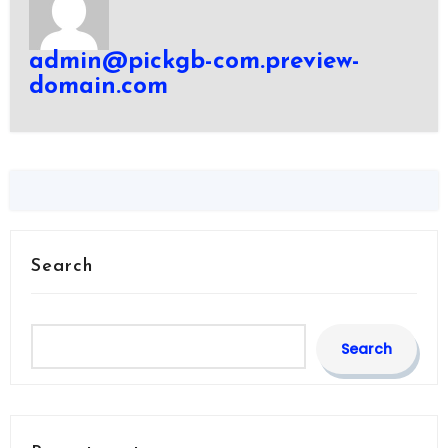
admin@pickgb-com.preview-
domain.com
Search
Search