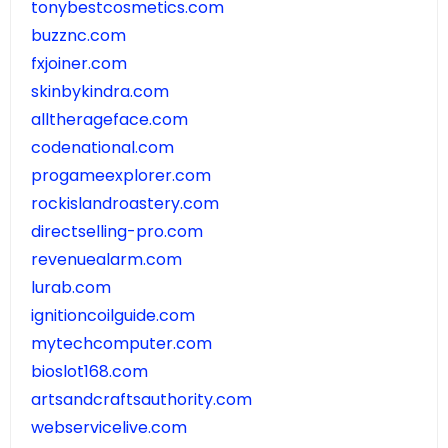
tonybestcosmetics.com
buzznc.com
fxjoiner.com
skinbykindra.com
alltherageface.com
codenational.com
progameexplorer.com
rockislandroastery.com
directselling-pro.com
revenuealarm.com
lurab.com
ignitioncoilguide.com
mytechcomputer.com
bioslot168.com
artsandcraftsauthority.com
webservicelive.com