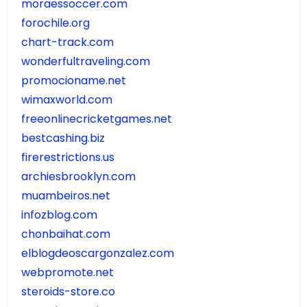
moraessoccer.com
forochile.org
chart-track.com
wonderfultraveling.com
promocioname.net
wimaxworld.com
freeonlinecricketgames.net
bestcashing.biz
firerestrictions.us
archiesbrooklyn.com
muambeiros.net
infozblog.com
chonbaihat.com
elblogdeoscargonzalez.com
webpromote.net
steroids-store.co