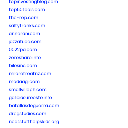
topinvestingblog.com
top50tools.com
the-rep.com
saltyfranks.com
annerani.com
jazzatude.com
0022pa.com
zeroshare.info
bilesinc.com
milaretreatnz.com
modaagi.com
smallvilleph.com
galiciasuroeste.info
batallasdeguerra.com
dregstudios.com
neatstuffhelpskids.org