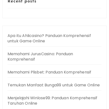
Recent posts
Apa itu Ahlicasino? Panduan Komprehensif
untuk Game Online
Memahami JurusCasino: Panduan
Komprehensif
Memahami Plisbet: Panduan Komprehensif
Temukan Manfaat Bunga99 untuk Game Online
Menjelajahi Winlose99: Panduan Komprehensif
Taruhan Online