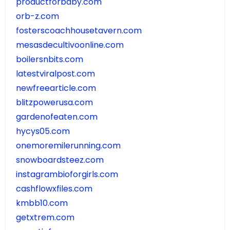
productforbaby.com
orb-z.com
fosterscoachhousetavern.com
mesasdecultivoonline.com
boilersnbits.com
latestviralpost.com
newfreearticle.com
blitzpowerusa.com
gardenofeaten.com
hycys05.com
onemoremilerunning.com
snowboardsteez.com
instagrambioforgirls.com
cashflowxfiles.com
kmbb10.com
getxtrem.com