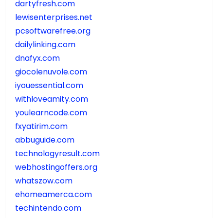
dartyfresh.com
lewisenterprises.net
pcsoftwarefree.org
dailylinking.com
dnafyx.com
giocolenuvole.com
iyouessential.com
withloveamity.com
youlearncode.com
fxyatirim.com
abbuguide.com
technologyresult.com
webhostingoffers.org
whatszow.com
ehomeamerca.com
techintendo.com