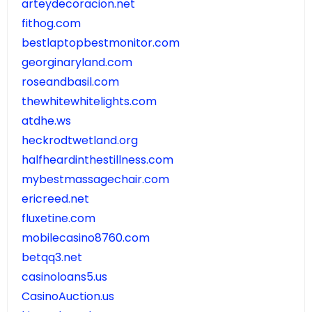
arteydecoracion.net
fithog.com
bestlaptopbestmonitor.com
georginaryland.com
roseandbasil.com
thewhitewhitelights.com
atdhe.ws
heckrodtwetland.org
halfheardinthestillness.com
mybestmassagechair.com
ericreed.net
fluxetine.com
mobilecasino8760.com
betqq3.net
casinoloans5.us
CasinoAuction.us