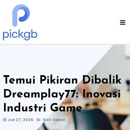
Skip
to
content
Temui Pikiran Dibalik
Dreamplay77: Inovasi
Industri Game
Jun 27, 2026
Slot Gacor