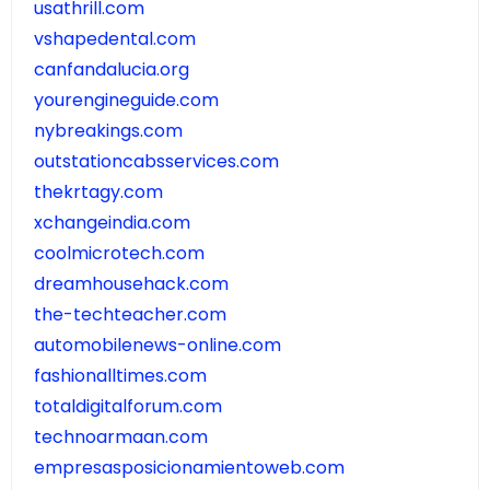
usathrill.com
vshapedental.com
canfandalucia.org
yourengineguide.com
nybreakings.com
outstationcabsservices.com
thekrtagy.com
xchangeindia.com
coolmicrotech.com
dreamhousehack.com
the-techteacher.com
automobilenews-online.com
fashionalltimes.com
totaldigitalforum.com
technoarmaan.com
empresasposicionamientoweb.com