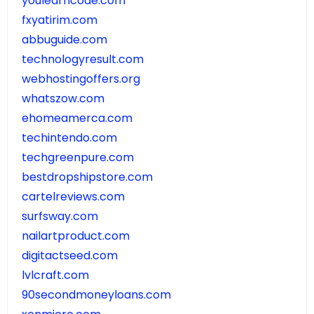
youlearncode.com
fxyatirim.com
abbuguide.com
technologyresult.com
webhostingoffers.org
whatszow.com
ehomeamerca.com
techintendo.com
techgreenpure.com
bestdropshipstore.com
cartelreviews.com
surfsway.com
nailartproduct.com
digitactseed.com
lvlcraft.com
90secondmoneyloans.com