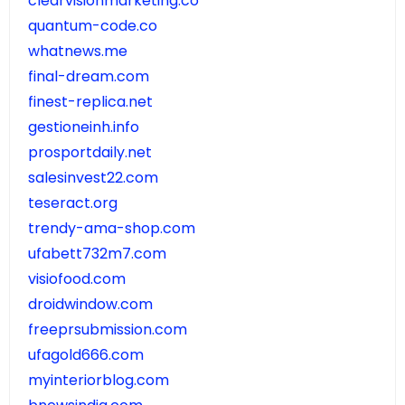
clearvisionmarketing.co
quantum-code.co
whatnews.me
final-dream.com
finest-replica.net
gestioneinh.info
prosportdaily.net
salesinvest22.com
teseract.org
trendy-ama-shop.com
ufabett732m7.com
visiofood.com
droidwindow.com
freeprsubmission.com
ufagold666.com
myinteriorblog.com