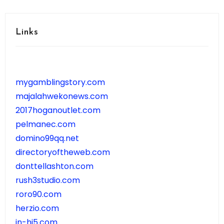
Links
mygamblingstory.com
majalahwekonews.com
2017hoganoutlet.com
pelmanec.com
domino99qq.net
directoryoftheweb.com
donttellashton.com
rush3studio.com
roro90.com
herzio.com
in-hi5.com