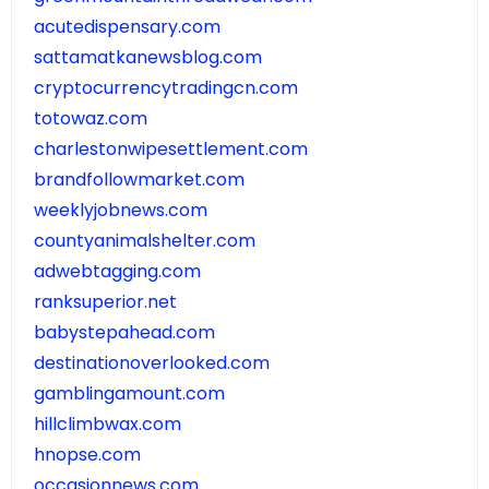
acutedispensary.com
sattamatkanewsblog.com
cryptocurrencytradingcn.com
totowaz.com
charlestonwipesettlement.com
brandfollowmarket.com
weeklyjobnews.com
countyanimalshelter.com
adwebtagging.com
ranksuperior.net
babystepahead.com
destinationoverlooked.com
gamblingamount.com
hillclimbwax.com
hnopse.com
occasionnews.com