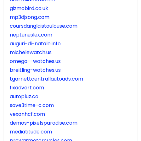
gizmobird.co.uk
mp3djsong.com
coursdanglaistoulouse.com
neptunuslex.com
auguri-di-natale.info
michelewatch.us
omega--watches.us
breitling-watches.us
tgarnettcentrallautoads.com
fixadvert.com
autopluz.co
save3time-c.com
vexonhcf.com
demos-pixelsparadise.com
mediatitude.com
prewarmotorcycles.com