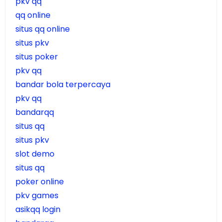
pkv qq
qq online
situs qq online
situs pkv
situs poker
pkv qq
bandar bola terpercaya
pkv qq
bandarqq
situs qq
situs pkv
slot demo
situs qq
poker online
pkv games
asikqq login