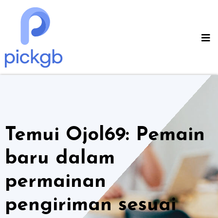
Skip
to
content
Temui Ojol69: Pemain
baru dalam
permainan
pengiriman sesuai