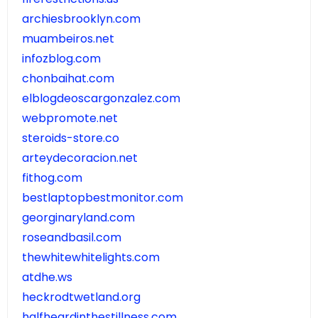
archiesbrooklyn.com
muambeiros.net
infozblog.com
chonbaihat.com
elblogdeoscargonzalez.com
webpromote.net
steroids-store.co
arteydecoracion.net
fithog.com
bestlaptopbestmonitor.com
georginaryland.com
roseandbasil.com
thewhitewhitelights.com
atdhe.ws
heckrodtwetland.org
halfheardinthestillness.com