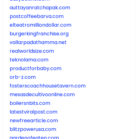
auttayanratchapak.com
postcoffeebarva.com
elteatromilliondollar.com
burgerkingfranchise.org
vallarpadathamma.net
realworldsize.com
teknolama.com
productforbaby.com
orb-z.com
fosterscoachhousetavern.com
mesasdecultivoonline.com
boilersnbits.com
latestviralpost.com
newfreearticle.com
blitzpowerusa.com
gardenofeaten.com