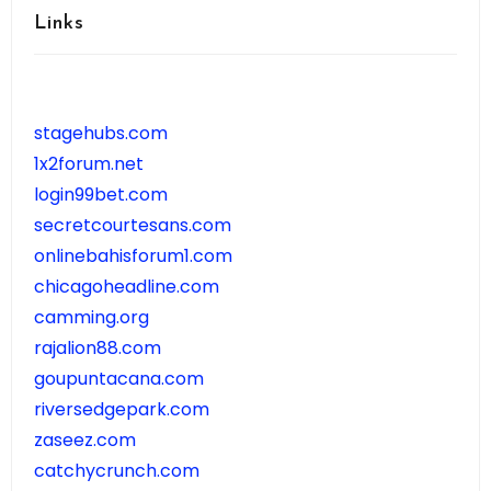
Links
stagehubs.com
1x2forum.net
login99bet.com
secretcourtesans.com
onlinebahisforum1.com
chicagoheadline.com
camming.org
rajalion88.com
goupuntacana.com
riversedgepark.com
zaseez.com
catchycrunch.com