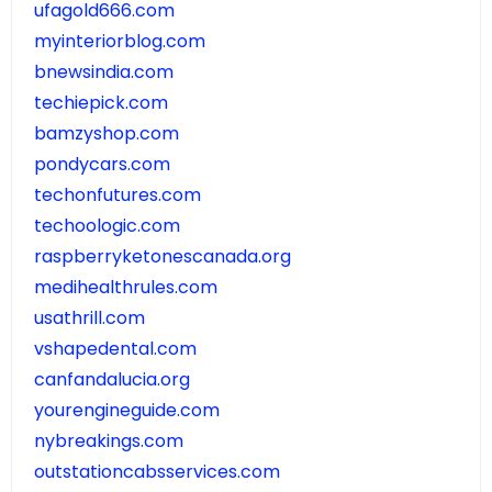
ufagold666.com
myinteriorblog.com
bnewsindia.com
techiepick.com
bamzyshop.com
pondycars.com
techonfutures.com
techoologic.com
raspberryketonescanada.org
medihealthrules.com
usathrill.com
vshapedental.com
canfandalucia.org
yourengineguide.com
nybreakings.com
outstationcabsservices.com