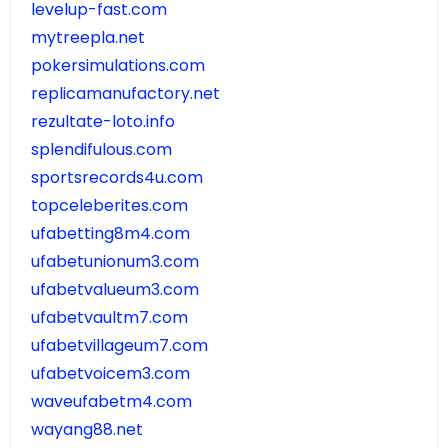
levelup-fast.com
mytreepla.net
pokersimulations.com
replicamanufactory.net
rezultate-loto.info
splendifulous.com
sportsrecords4u.com
topceleberites.com
ufabetting8m4.com
ufabetunionum3.com
ufabetvalueum3.com
ufabetvaultm7.com
ufabetvillageum7.com
ufabetvoicem3.com
waveufabetm4.com
wayang88.net