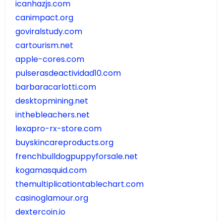
icanhazjs.com
canimpact.org
goviralstudy.com
cartourism.net
apple-cores.com
pulserasdeactividad10.com
barbaracarlotti.com
desktopmining.net
inthebleachers.net
lexapro-rx-store.com
buyskincareproducts.org
frenchbulldogpuppyforsale.net
kogamasquid.com
themultiplicationtablechart.com
casinoglamour.org
dextercoin.io