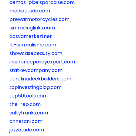
demos-pixelsparadise.com
mediatitude.com
prewarmotorcycles.com
simracinglinks.com
dosyamerkezi.net
le-surrealisme.com
showcasebeauty.com
insurancepolicyexpert.com
statkeycompany.com
carolinadeckbuilders.com
topinvestingblog.com
top50tools.com
the-rep.com
saltyfranks.com
annerani.com
jazzatude.com