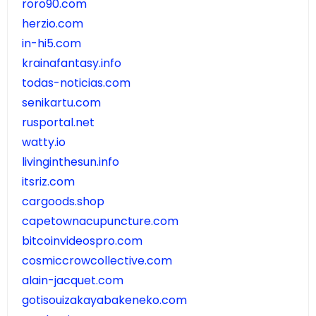
roro90.com
herzio.com
in-hi5.com
krainafantasy.info
todas-noticias.com
senikartu.com
rusportal.net
watty.io
livinginthesun.info
itsriz.com
cargoods.shop
capetownacupuncture.com
bitcoinvideospro.com
cosmiccrowcollective.com
alain-jacquet.com
gotisouizakayabakeneko.com