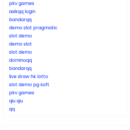
pkv games
asikqq login
bandarqq
demo slot pragmatic
slot demo
demo slot
slot demo
dominoqq
bandarqq
live draw hk lotto
slot demo pg soft
pkv games
qiu qiu
qq