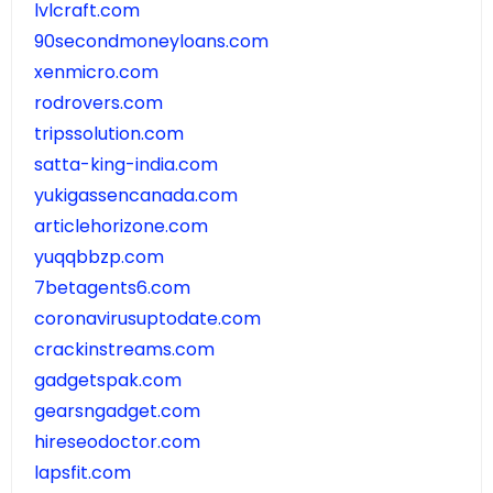
lvlcraft.com
90secondmoneyloans.com
xenmicro.com
rodrovers.com
tripssolution.com
satta-king-india.com
yukigassencanada.com
articlehorizone.com
yuqqbbzp.com
7betagents6.com
coronavirusuptodate.com
crackinstreams.com
gadgetspak.com
gearsngadget.com
hireseodoctor.com
lapsfit.com