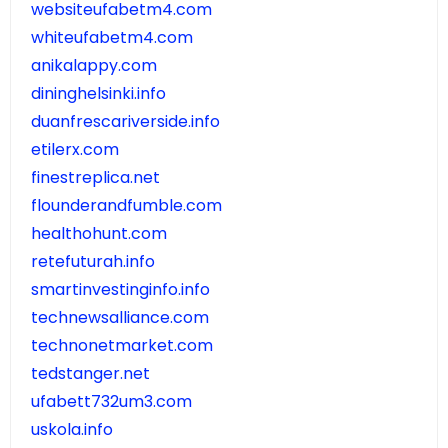
websiteufabetm4.com
whiteufabetm4.com
anikalappy.com
dininghelsinki.info
duanfrescariverside.info
etilerx.com
finestreplica.net
flounderandfumble.com
healthohunt.com
retefuturah.info
smartinvestinginfo.info
technewsalliance.com
technonetmarket.com
tedstanger.net
ufabett732um3.com
uskola.info