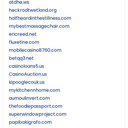
atdhe.ws
heckrodtwetland.org
halfheardinthestillness.com
mybestmassagechair.com
ericreed.net
fluxetine.com
mobilecasino8760.com
betqq3.net
casinoloans5.us
CasinoAuction.us
kipooglecouk.us
mykitchennhome.com
aumoulinvert.com
thefoodiepassport.com
superwindowproject.com
papibakigrafo.com