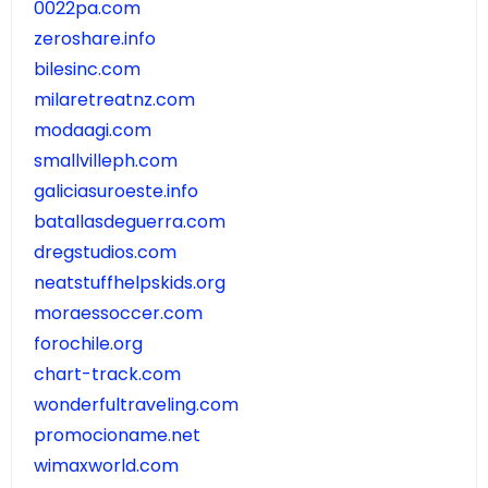
0022pa.com
zeroshare.info
bilesinc.com
milaretreatnz.com
modaagi.com
smallvilleph.com
galiciasuroeste.info
batallasdeguerra.com
dregstudios.com
neatstuffhelpskids.org
moraessoccer.com
forochile.org
chart-track.com
wonderfultraveling.com
promocioname.net
wimaxworld.com