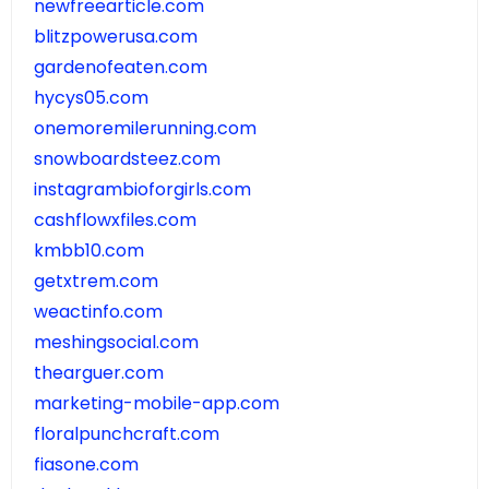
newfreearticle.com
blitzpowerusa.com
gardenofeaten.com
hycys05.com
onemoremilerunning.com
snowboardsteez.com
instagrambioforgirls.com
cashflowxfiles.com
kmbb10.com
getxtrem.com
weactinfo.com
meshingsocial.com
thearguer.com
marketing-mobile-app.com
floralpunchcraft.com
fiasone.com