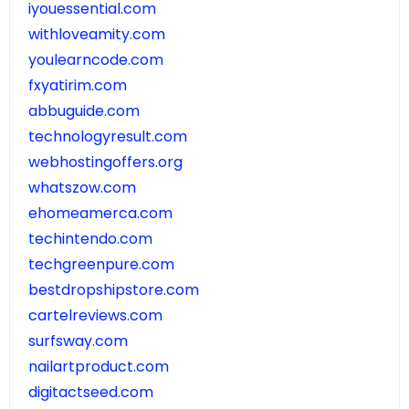
iyouessential.com
withloveamity.com
youlearncode.com
fxyatirim.com
abbuguide.com
technologyresult.com
webhostingoffers.org
whatszow.com
ehomeamerca.com
techintendo.com
techgreenpure.com
bestdropshipstore.com
cartelreviews.com
surfsway.com
nailartproduct.com
digitactseed.com