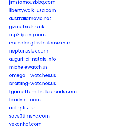
jimsfamousbbq.com
libertywalk-usa.com
australiamovie.net
gizmobird.co.uk
mp3djsong.com
coursdanglaistoulouse.com
neptunuslex.com
auguri-di-natale.info
michelewatch.us
omega--watches.us
breitling-watches.us
tgarnettcentrallautoads.com
fixadvert.com
autopluz.co
save3time-c.com
vexonhcf.com