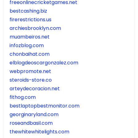
freeonlinecricketgames.net
bestcashing.biz
firerestrictions.us
archiesbrooklyn.com
muambeiros.net
infozblog.com
chonbaihat.com
elblogdeoscargonzalez.com
webpromote.net
steroids-store.co
arteydecoracion.net
fithog.com
bestlaptopbestmonitor.com
georginaryland.com
roseandbasil.com
thewhitewhitelights.com