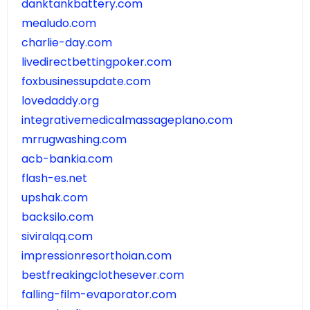
danktankbattery.com
mealudo.com
charlie-day.com
livedirectbettingpoker.com
foxbusinessupdate.com
lovedaddy.org
integrativemedicalmassageplano.com
mrrugwashing.com
acb-bankia.com
flash-es.net
upshak.com
backsilo.com
siviralqq.com
impressionresorthoian.com
bestfreakingclothesever.com
falling-film-evaporator.com