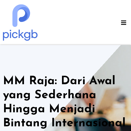
Skip
to
content
MM Raja: Dari Awal
yang Sederhana
Hingga Menjadi
Bintang Internasional