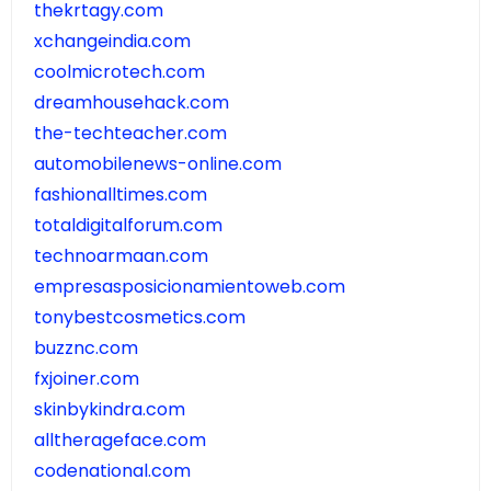
thekrtagy.com
xchangeindia.com
coolmicrotech.com
dreamhousehack.com
the-techteacher.com
automobilenews-online.com
fashionalltimes.com
totaldigitalforum.com
technoarmaan.com
empresasposicionamientoweb.com
tonybestcosmetics.com
buzznc.com
fxjoiner.com
skinbykindra.com
alltherageface.com
codenational.com