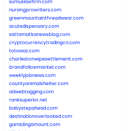
sumuslawfirm.com
nursingprowriters.com
greenmountainthreadwear.com
acutedispensary.com
sattamatkanewsblog.com
cryptocurrencytradingcn.com
totowaz.com
charlestonwipesettlement.com
brandfollowmarket.com
weeklyjobnews.com
countyanimalshelter.com
adwebtagging.com
ranksuperior.net
babystepahead.com
destinationoverlooked.com
gamblingamount.com