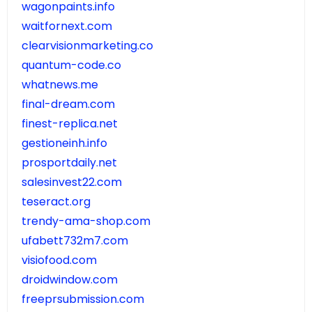
wagonpaints.info
waitfornext.com
clearvisionmarketing.co
quantum-code.co
whatnews.me
final-dream.com
finest-replica.net
gestioneinh.info
prosportdaily.net
salesinvest22.com
teseract.org
trendy-ama-shop.com
ufabett732m7.com
visiofood.com
droidwindow.com
freeprsubmission.com