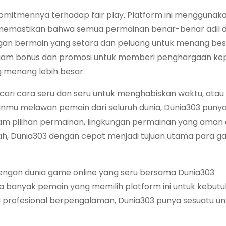
 komitmennya terhadap fair play. Platform ini menggunak
k memastikan bahwa semua permainan benar-benar adil 
an bermain yang setara dan peluang untuk menang bes
ragam bonus dan promosi untuk memberi penghargaan k
 menang lebih besar.
ari cara seru dan seru untuk menghabiskan waktu, atau
nmu melawan pemain dari seluruh dunia, Dunia303 puny
am pilihan permainan, lingkungan permainan yang aman
pah, Dunia303 dengan cepat menjadi tujuan utama para 
ngan dunia game online yang seru bersama Dunia303
a banyak pemain yang memilih platform ini untuk kebut
 profesional berpengalaman, Dunia303 punya sesuatu un