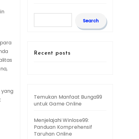
in
Search
 para
Anda
Recent posts
litas
na,
n yang
Temukan Manfaat Bunga99
k
untuk Game Online
Menjelajahi Winlose99:
Panduan Komprehensif
Taruhan Online