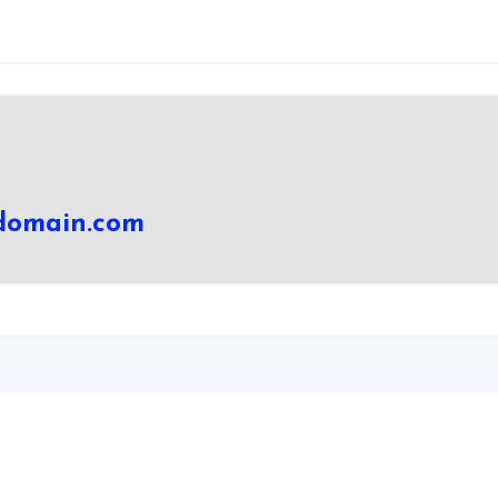
domain.com