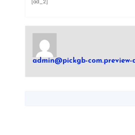
[ad_2]
admin@pickgb-com.preview-