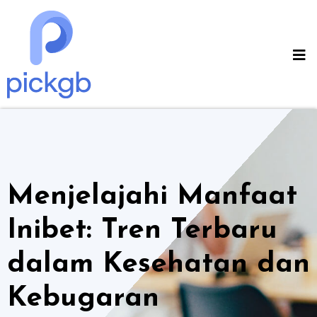
Skip
to
content
Menjelajahi Manfaat
Inibet: Tren Terbaru
dalam Kesehatan dan
Kebugaran