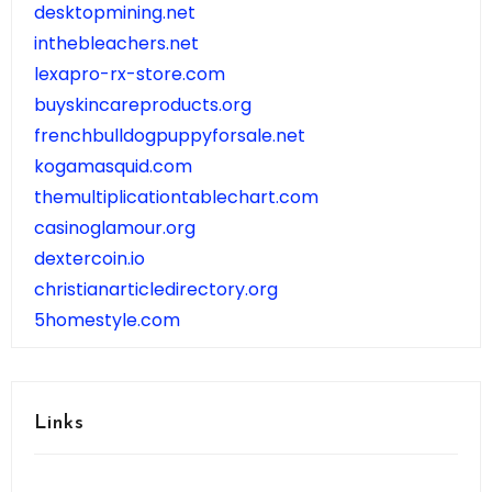
desktopmining.net
inthebleachers.net
lexapro-rx-store.com
buyskincareproducts.org
frenchbulldogpuppyforsale.net
kogamasquid.com
themultiplicationtablechart.com
casinoglamour.org
dextercoin.io
christianarticledirectory.org
5homestyle.com
Links