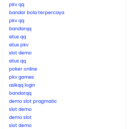
pkv qq
bandar bola terpercaya
pkv qq
bandarqq
situs qq
situs pkv
slot demo
situs qq
poker online
pkv games
asikqq login
bandarqq
demo slot pragmatic
slot demo
demo slot
slot demo