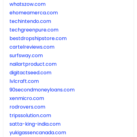
whatszow.com
ehomeamerca.com
techintendo.com
techgreenpure.com
bestdropshipstore.com
cartelreviews.com
surfsway.com
nailartproduct.com
digitactseed.com
lvlcraft.com
90secondmoneyloans.com
xenmicro.com
rodrovers.com
tripssolution.com
satta-king-india.com
yukigassencanada.com