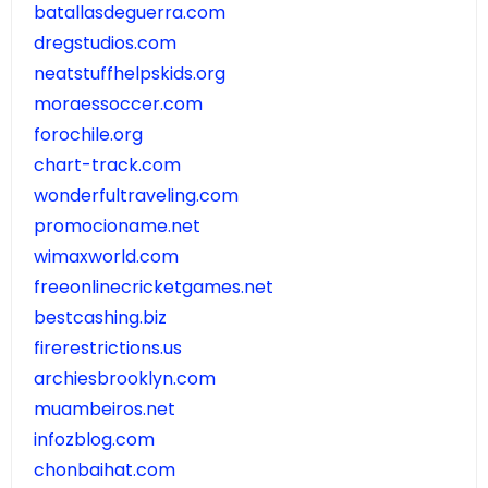
batallasdeguerra.com
dregstudios.com
neatstuffhelpskids.org
moraessoccer.com
forochile.org
chart-track.com
wonderfultraveling.com
promocioname.net
wimaxworld.com
freeonlinecricketgames.net
bestcashing.biz
firerestrictions.us
archiesbrooklyn.com
muambeiros.net
infozblog.com
chonbaihat.com