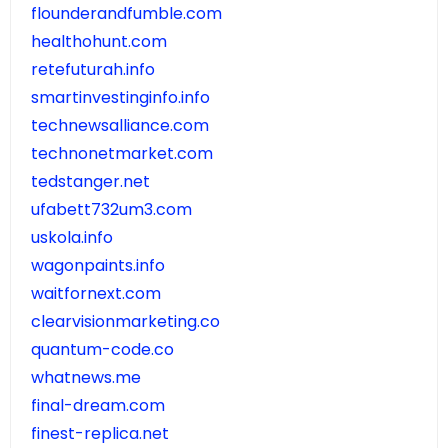
flounderandfumble.com
healthohunt.com
retefuturah.info
smartinvestinginfo.info
technewsalliance.com
technonetmarket.com
tedstanger.net
ufabett732um3.com
uskola.info
wagonpaints.info
waitfornext.com
clearvisionmarketing.co
quantum-code.co
whatnews.me
final-dream.com
finest-replica.net