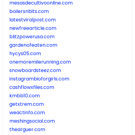
mesasdecultivoonline.com
boilersnbits.com
latestviralpost.com
newfreearticle.com
blitzpowerusa.com
gardenofeaten.com
hycys05.com
onemoremilerunning.com
snowboardsteez.com
instagrambioforgirls.com
cashflowxfiles.com
kmbb10.com
getxtrem.com
weactinfo.com
meshingsocial.com
thearguer.com