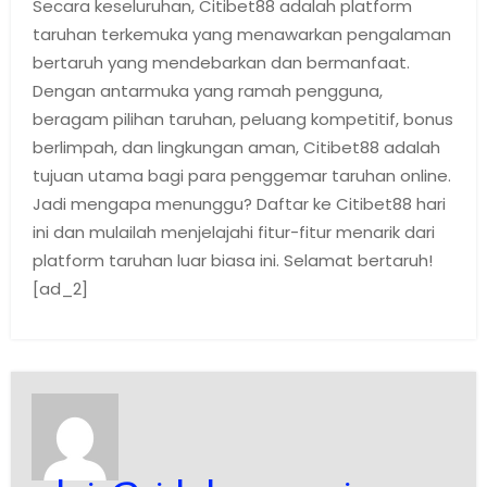
Secara keseluruhan, Citibet88 adalah platform
taruhan terkemuka yang menawarkan pengalaman
bertaruh yang mendebarkan dan bermanfaat.
Dengan antarmuka yang ramah pengguna,
beragam pilihan taruhan, peluang kompetitif, bonus
berlimpah, dan lingkungan aman, Citibet88 adalah
tujuan utama bagi para penggemar taruhan online.
Jadi mengapa menunggu? Daftar ke Citibet88 hari
ini dan mulailah menjelajahi fitur-fitur menarik dari
platform taruhan luar biasa ini. Selamat bertaruh!
[ad_2]