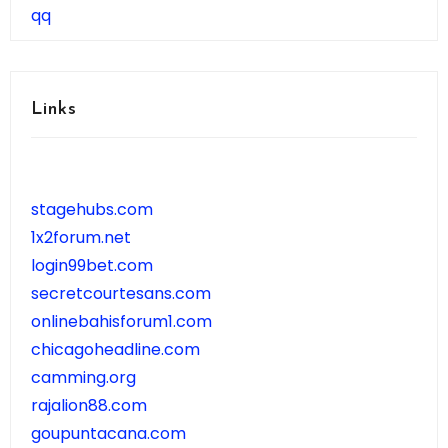
qq
Links
stagehubs.com
1x2forum.net
login99bet.com
secretcourtesans.com
onlinebahisforum1.com
chicagoheadline.com
camming.org
rajalion88.com
goupuntacana.com