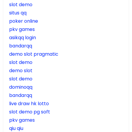
slot demo
situs qq
poker online
pkv games
asikqq login
bandarqq
demo slot pragmatic
slot demo
demo slot
slot demo
dominoqq
bandarqq
live draw hk lotto
slot demo pg soft
pkv games
qiu qiu