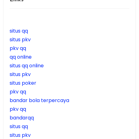
situs qq
situs pkv
pkv qq
qq online
situs qq online
situs pkv
situs poker
pkv qq
bandar bola terpercaya
pkv qq
bandarqq
situs qq
situs pkv