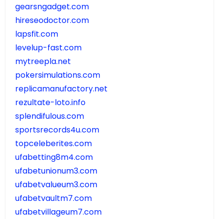
gearsngadget.com
hireseodoctor.com
lapsfit.com
levelup-fast.com
mytreepla.net
pokersimulations.com
replicamanufactory.net
rezultate-loto.info
splendifulous.com
sportsrecords4u.com
topceleberites.com
ufabetting8m4.com
ufabetunionum3.com
ufabetvalueum3.com
ufabetvaultm7.com
ufabetvillageum7.com