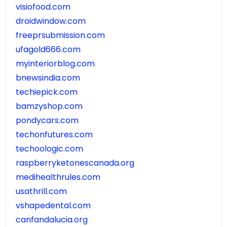
visiofood.com
droidwindow.com
freeprsubmission.com
ufagold666.com
myinteriorblog.com
bnewsindia.com
techiepick.com
bamzyshop.com
pondycars.com
techonfutures.com
techoologic.com
raspberryketonescanada.org
medihealthrules.com
usathrill.com
vshapedental.com
canfandalucia.org