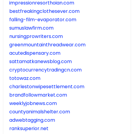
impressionresorthoian.com
bestfreakingclothesever.com
falling-film-evaporator.com
sumuslawfirm.com
nursingprowriters.com
greenmountainthreadwear.com
acutedispensary.com
sattamatkanewsblog.com
cryptocurrencytradingcn.com
totowaz.com
charlestonwipesettlement.com
brandfollowmarket.com
weeklyjobnews.com
countyanimalshelter.com
adwebtagging.com
ranksuperior.net