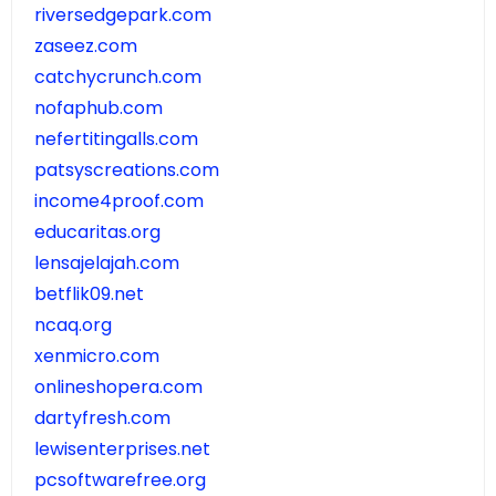
riversedgepark.com
zaseez.com
catchycrunch.com
nofaphub.com
nefertitingalls.com
patsyscreations.com
income4proof.com
educaritas.org
lensajelajah.com
betflik09.net
ncaq.org
xenmicro.com
onlineshopera.com
dartyfresh.com
lewisenterprises.net
pcsoftwarefree.org