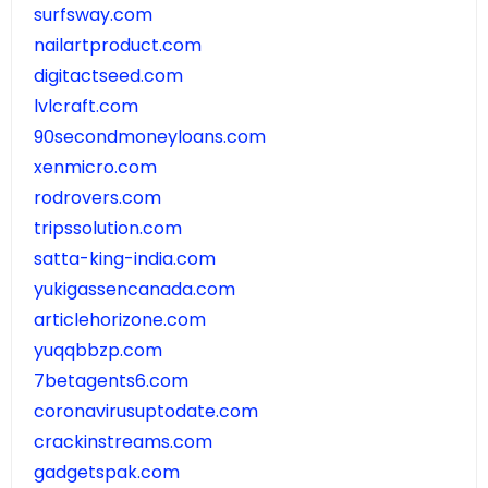
surfsway.com
nailartproduct.com
digitactseed.com
lvlcraft.com
90secondmoneyloans.com
xenmicro.com
rodrovers.com
tripssolution.com
satta-king-india.com
yukigassencanada.com
articlehorizone.com
yuqqbbzp.com
7betagents6.com
coronavirusuptodate.com
crackinstreams.com
gadgetspak.com