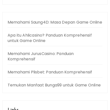
Memahami Saung4D: Masa Depan Game Online
Apa itu Ahlicasino? Panduan Komprehensif
untuk Game Online
Memahami JurusCasino: Panduan
Komprehensif
Memahami Plisbet: Panduan Komprehensif
Temukan Manfaat Bunga99 untuk Game Online
Links