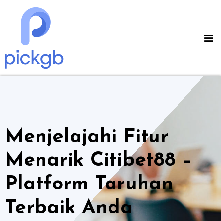
Skip
to
content
Menjelajahi Fitur
Menarik Citibet88 –
Platform Taruhan
Terbaik Anda