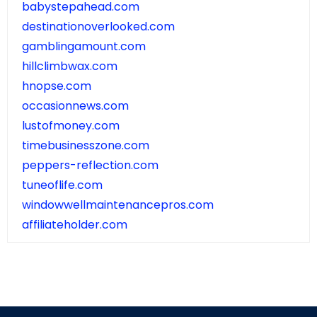
babystepahead.com
destinationoverlooked.com
gamblingamount.com
hillclimbwax.com
hnopse.com
occasionnews.com
lustofmoney.com
timebusinesszone.com
peppers-reflection.com
tuneoflife.com
windowwellmaintenancepros.com
affiliateholder.com