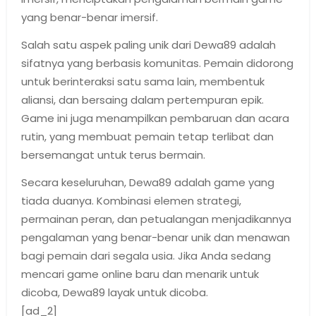
yang benar-benar imersif.
Salah satu aspek paling unik dari Dewa89 adalah
sifatnya yang berbasis komunitas. Pemain didorong
untuk berinteraksi satu sama lain, membentuk
aliansi, dan bersaing dalam pertempuran epik.
Game ini juga menampilkan pembaruan dan acara
rutin, yang membuat pemain tetap terlibat dan
bersemangat untuk terus bermain.
Secara keseluruhan, Dewa89 adalah game yang
tiada duanya. Kombinasi elemen strategi,
permainan peran, dan petualangan menjadikannya
pengalaman yang benar-benar unik dan menawan
bagi pemain dari segala usia. Jika Anda sedang
mencari game online baru dan menarik untuk
dicoba, Dewa89 layak untuk dicoba.
[ad_2]