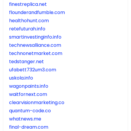
finestreplica.net
flounderandfumble.com
healthohunt.com
retefuturah.info
smartinvestinginfo.info
technewsalliance.com
technonetmarket.com
tedstanger.net
ufabett732um3.com
uskola.info
wagonpaints.info
waitfornext.com
clearvisionmarketing.co
quantum-code.co
whatnews.me
final-dream.com