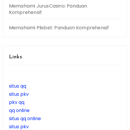
Memahami JurusCasino: Panduan
Komprehensif
Memahami Plisbet: Panduan Komprehensif
Links
situs qq
situs pkv
pkv qq
qq online
situs qq online
situs pkv