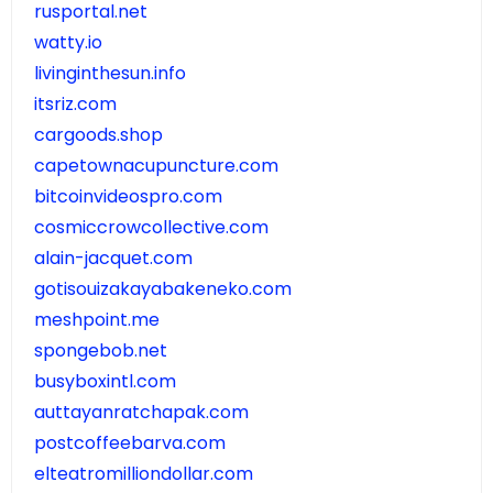
rusportal.net
watty.io
livinginthesun.info
itsriz.com
cargoods.shop
capetownacupuncture.com
bitcoinvideospro.com
cosmiccrowcollective.com
alain-jacquet.com
gotisouizakayabakeneko.com
meshpoint.me
spongebob.net
busyboxintl.com
auttayanratchapak.com
postcoffeebarva.com
elteatromilliondollar.com