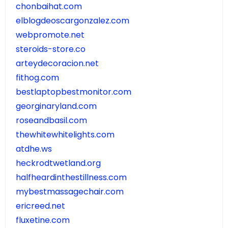
chonbaihat.com
elblogdeoscargonzalez.com
webpromote.net
steroids-store.co
arteydecoracion.net
fithog.com
bestlaptopbestmonitor.com
georginaryland.com
roseandbasil.com
thewhitewhitelights.com
atdhe.ws
heckrodtwetland.org
halfheardinthestillness.com
mybestmassagechair.com
ericreed.net
fluxetine.com