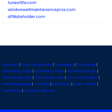
tuneoflife.com
windowwellmaintenancepros.com
affiliateholder.com
menuqq
|
situs pkv games
|
bandarqq
|
bandarqq
|
dominoqq login
|
dominoqq login
|
dominoqq login
|
dominoqq login
|
dominoqq login
|
slot anti rungkat
|
bandarqq login
|
murniqq
|
hematqq
|
poker online
|
bandarqq
|
situs pkv games