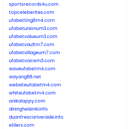
sportsrecords4u.com
topceleberites.com
ufabetting8m4.com
ufabetunionum3.com
ufabetvalueum3.com
ufabetvaultm7.com
ufabetvillageum7.com
ufabetvoicem3.com
waveufabetm4.com
wayang88.net
websiteufabetm4.com
whiteufabetm4.com
anikalappy.com
dininghelsinki.info
duanfrescariverside.info
etilerx.com