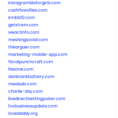
instagrambioforgirls.com
cashflowxfiles.com
kmbb10.com
getxtrem.com
weactinfo.com
meshingsocial.com
thearguer.com
marketing-mobile-app.com
floralpunchcraft.com
fiasone.com
danktankbattery.com
mealudo.com
charlie-day.com
livedirectbettingpoker.com
foxbusinessupdate.com
lovedaddy.org