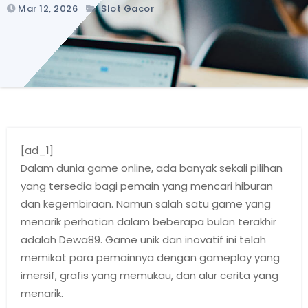
Mar 12, 2026
Slot Gacor
[ad_1]
Dalam dunia game online, ada banyak sekali pilihan
yang tersedia bagi pemain yang mencari hiburan
dan kegembiraan. Namun salah satu game yang
menarik perhatian dalam beberapa bulan terakhir
adalah Dewa89. Game unik dan inovatif ini telah
memikat para pemainnya dengan gameplay yang
imersif, grafis yang memukau, dan alur cerita yang
menarik.