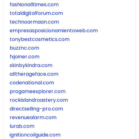
fashionalltimes.com
totaldigitalforum.com
technoarmaan.com
empresasposicionamientoweb.com
tonybestcosmetics.com
buzznc.com
fxjoiner.com
skinbykindra.com
alltherageface.com
codenational.com
progameexplorer.com
rockislandroastery.com
directselling-pro.com
revenuealarm.com
lurab.com
ignitioncoilguide.com