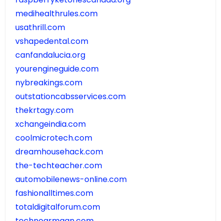
medihealthrules.com
usathrill.com
vshapedental.com
canfandalucia.org
yourengineguide.com
nybreakings.com
outstationcabsservices.com
thekrtagy.com
xchangeindia.com
coolmicrotech.com
dreamhousehack.com
the-techteacher.com
automobilenews-online.com
fashionalltimes.com
totaldigitalforum.com
technoarmaan.com