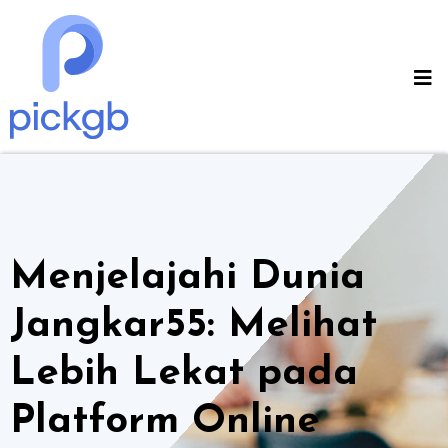
Skip
to
content
Menjelajahi Dunia
Jangkar55: Melihat
Lebih Lekat pada
Platform Online