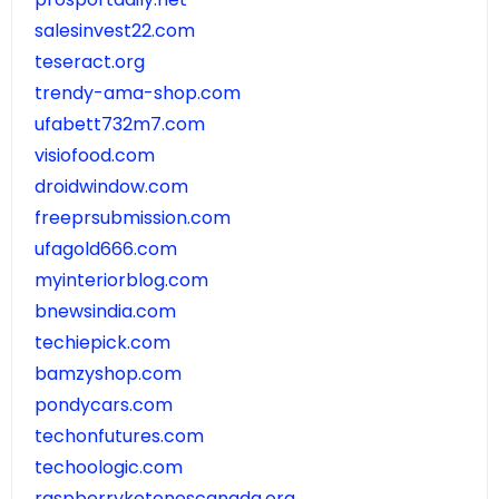
salesinvest22.com
teseract.org
trendy-ama-shop.com
ufabett732m7.com
visiofood.com
droidwindow.com
freeprsubmission.com
ufagold666.com
myinteriorblog.com
bnewsindia.com
techiepick.com
bamzyshop.com
pondycars.com
techonfutures.com
techoologic.com
raspberryketonescanada.org