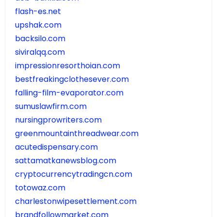
flash-es.net
upshak.com
backsilo.com
siviralqq.com
impressionresorthoian.com
bestfreakingclothesever.com
falling-film-evaporator.com
sumuslawfirm.com
nursingprowriters.com
greenmountainthreadwear.com
acutedispensary.com
sattamatkanewsblog.com
cryptocurrencytradingcn.com
totowaz.com
charlestonwipesettlement.com
brandfollowmarket.com