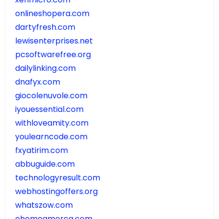
onlineshopera.com
dartyfresh.com
lewisenterprises.net
pcsoftwarefree.org
dailylinking.com
dnafyx.com
giocolenuvole.com
iyouessential.com
withloveamity.com
youlearncode.com
fxyatirim.com
abbuguide.com
technologyresult.com
webhostingoffers.org
whatszow.com
ehomeamerca.com