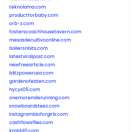
teknolama.com
productforbaby.com
orb-z.com
fosterscoachhousetavern.com
mesasdecultivoonline.com
boilersnbits.com
latestviralpost.com
newfreearticle.com
blitzpowerusa.com
gardenofeaten.com
hycys05.com
onemoremilerunning.com
snowboardsteez.com
instagrambioforgirls.com
cashflowxfiles.com
kmbb10.com