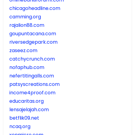
chicagoheadline.com
camming.org
rajalion88.com
goupuntacana.com
riversedgepark.com
zaseez.com
catchycrunch.com
nofaphub.com
nefertitingalls.com
patsyscreations.com
income4proof.com
educaritas.org
lensajelajah.com
betflik09.net
ncaq.org
xenmicro.com