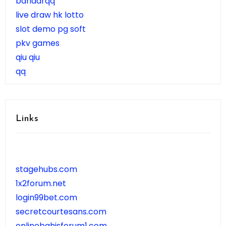
bandarqq
live draw hk lotto
slot demo pg soft
pkv games
qiu qiu
qq
Links
stagehubs.com
1x2forum.net
login99bet.com
secretcourtesans.com
onlinebahisforum1.com