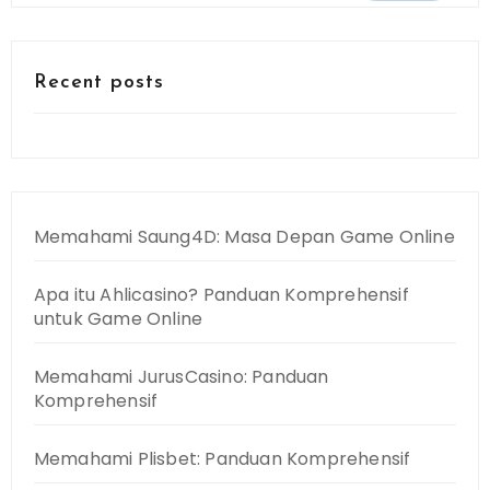
Recent posts
Memahami Saung4D: Masa Depan Game Online
Apa itu Ahlicasino? Panduan Komprehensif
untuk Game Online
Memahami JurusCasino: Panduan
Komprehensif
Memahami Plisbet: Panduan Komprehensif