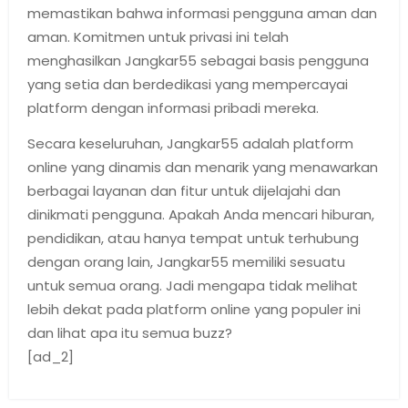
memastikan bahwa informasi pengguna aman dan
aman. Komitmen untuk privasi ini telah
menghasilkan Jangkar55 sebagai basis pengguna
yang setia dan berdedikasi yang mempercayai
platform dengan informasi pribadi mereka.
Secara keseluruhan, Jangkar55 adalah platform
online yang dinamis dan menarik yang menawarkan
berbagai layanan dan fitur untuk dijelajahi dan
dinikmati pengguna. Apakah Anda mencari hiburan,
pendidikan, atau hanya tempat untuk terhubung
dengan orang lain, Jangkar55 memiliki sesuatu
untuk semua orang. Jadi mengapa tidak melihat
lebih dekat pada platform online yang populer ini
dan lihat apa itu semua buzz?
[ad_2]