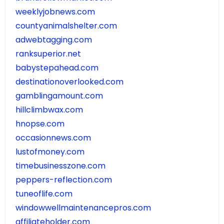
weeklyjobnews.com
countyanimalshelter.com
adwebtagging.com
ranksuperior.net
babystepahead.com
destinationoverlooked.com
gamblingamount.com
hillclimbwax.com
hnopse.com
occasionnews.com
lustofmoney.com
timebusinesszone.com
peppers-reflection.com
tuneoflife.com
windowwellmaintenancepros.com
affiliateholder.com