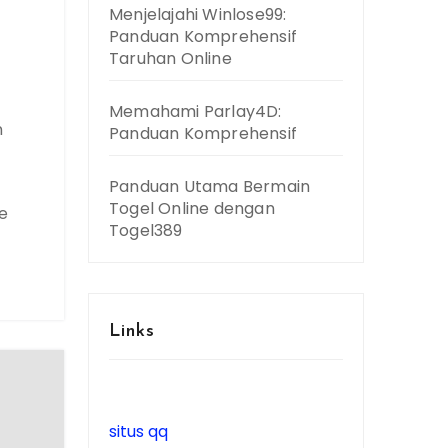
Menjelajahi Winlose99:
Panduan Komprehensif
Taruhan Online
Memahami Parlay4D:
n
Panduan Komprehensif
Panduan Utama Bermain
Togel Online dengan
e
Togel389
Links
situs qq