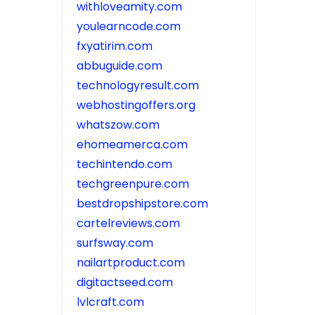
withloveamity.com
youlearncode.com
fxyatirim.com
abbuguide.com
technologyresult.com
webhostingoffers.org
whatszow.com
ehomeamerca.com
techintendo.com
techgreenpure.com
bestdropshipstore.com
cartelreviews.com
surfsway.com
nailartproduct.com
digitactseed.com
lvlcraft.com