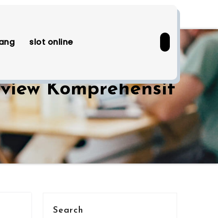
ang
slot online
eview Komprehensif
Search