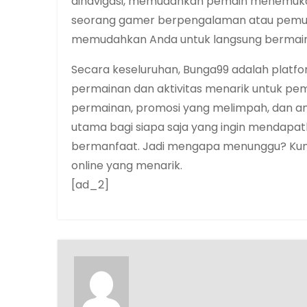
dinavigasi, memudahkan pemain menemukan
seorang gamer berpengalaman atau pemula
memudahkan Anda untuk langsung bermain
Secara keseluruhan, Bunga99 adalah plat
permainan dan aktivitas menarik untuk pem
permainan, promosi yang melimpah, dan a
utama bagi siapa saja yang ingin menda
bermanfaat. Jadi mengapa menunggu? Kunjun
online yang menarik.
[ad_2]