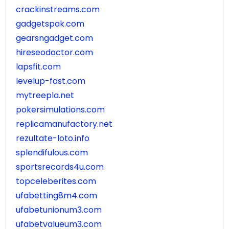
crackinstreams.com
gadgetspak.com
gearsngadget.com
hireseodoctor.com
lapsfit.com
levelup-fast.com
mytreepla.net
pokersimulations.com
replicamanufactory.net
rezultate-loto.info
splendifulous.com
sportsrecords4u.com
topceleberites.com
ufabetting8m4.com
ufabetunionum3.com
ufabetvalueum3.com