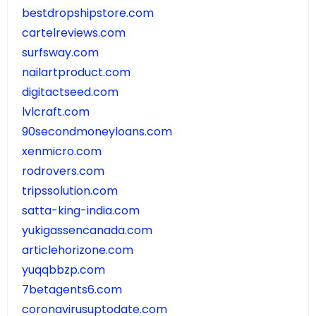
bestdropshipstore.com
cartelreviews.com
surfsway.com
nailartproduct.com
digitactseed.com
lvlcraft.com
90secondmoneyloans.com
xenmicro.com
rodrovers.com
tripssolution.com
satta-king-india.com
yukigassencanada.com
articlehorizone.com
yuqqbbzp.com
7betagents6.com
coronavirusuptodate.com