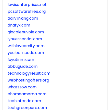
lewisenterprises.net
pcsoftwarefree.org
dailylinking.com
dnafyx.com
giocolenuvole.com
iyouessential.com
withloveamity.com
youlearncode.com
fxyatirim.com
abbuguide.com
technologyresult.com
webhostingoffers.org
whatszow.com
ehomeamerca.com
techintendo.com
techgreenpure.com