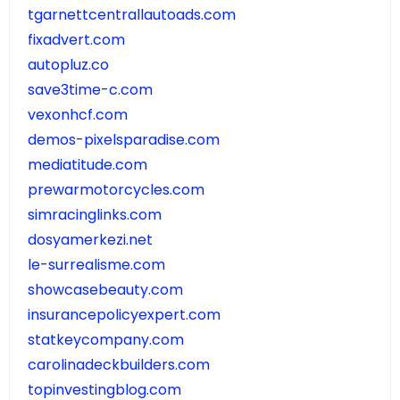
tgarnettcentrallautoads.com
fixadvert.com
autopluz.co
save3time-c.com
vexonhcf.com
demos-pixelsparadise.com
mediatitude.com
prewarmotorcycles.com
simracinglinks.com
dosyamerkezi.net
le-surrealisme.com
showcasebeauty.com
insurancepolicyexpert.com
statkeycompany.com
carolinadeckbuilders.com
topinvestingblog.com