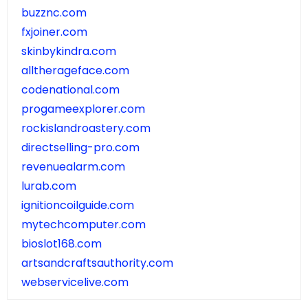
buzznc.com
fxjoiner.com
skinbykindra.com
alltherageface.com
codenational.com
progameexplorer.com
rockislandroastery.com
directselling-pro.com
revenuealarm.com
lurab.com
ignitioncoilguide.com
mytechcomputer.com
bioslot168.com
artsandcraftsauthority.com
webservicelive.com