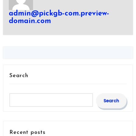
admin@pickgb-com.preview-
domain.com
Search
Search
Recent posts