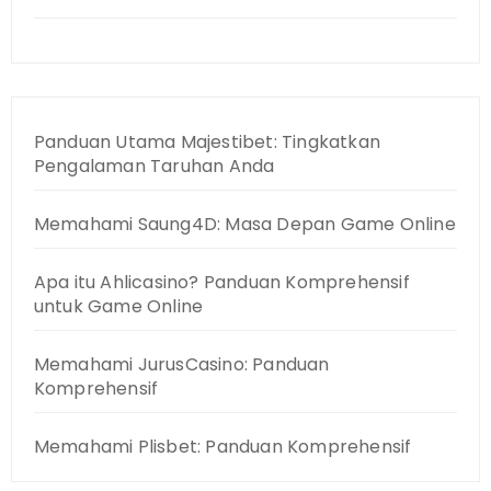
Panduan Utama Majestibet: Tingkatkan
Pengalaman Taruhan Anda
Memahami Saung4D: Masa Depan Game Online
Apa itu Ahlicasino? Panduan Komprehensif
untuk Game Online
Memahami JurusCasino: Panduan
Komprehensif
Memahami Plisbet: Panduan Komprehensif