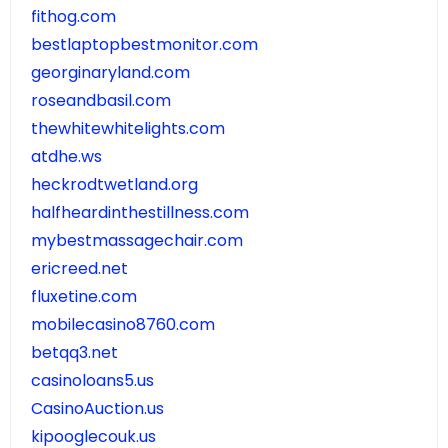
fithog.com
bestlaptopbestmonitor.com
georginaryland.com
roseandbasil.com
thewhitewhitelights.com
atdhe.ws
heckrodtwetland.org
halfheardinthestillness.com
mybestmassagechair.com
ericreed.net
fluxetine.com
mobilecasino8760.com
betqq3.net
casinoloans5.us
CasinoAuction.us
kipooglecouk.us