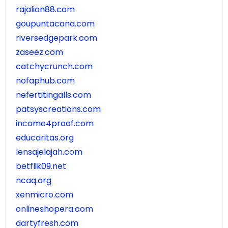
rajalion88.com
goupuntacana.com
riversedgepark.com
zaseez.com
catchycrunch.com
nofaphub.com
nefertitingalls.com
patsyscreations.com
income4proof.com
educaritas.org
lensajelajah.com
betflik09.net
ncaq.org
xenmicro.com
onlineshopera.com
dartyfresh.com