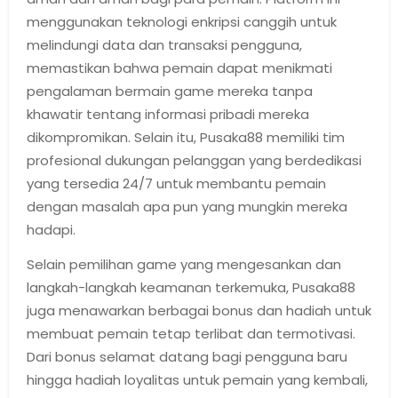
menggunakan teknologi enkripsi canggih untuk
melindungi data dan transaksi pengguna,
memastikan bahwa pemain dapat menikmati
pengalaman bermain game mereka tanpa
khawatir tentang informasi pribadi mereka
dikompromikan. Selain itu, Pusaka88 memiliki tim
profesional dukungan pelanggan yang berdedikasi
yang tersedia 24/7 untuk membantu pemain
dengan masalah apa pun yang mungkin mereka
hadapi.
Selain pemilihan game yang mengesankan dan
langkah-langkah keamanan terkemuka, Pusaka88
juga menawarkan berbagai bonus dan hadiah untuk
membuat pemain tetap terlibat dan termotivasi.
Dari bonus selamat datang bagi pengguna baru
hingga hadiah loyalitas untuk pemain yang kembali,