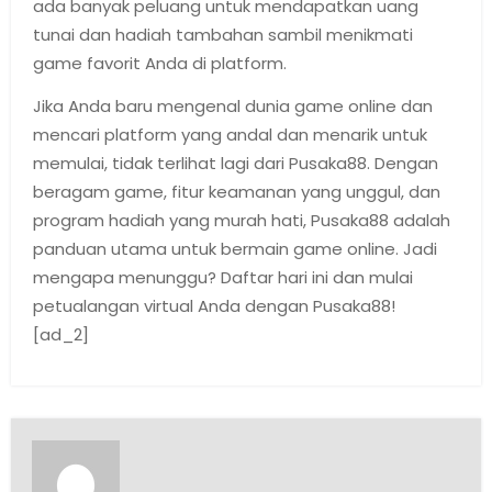
ada banyak peluang untuk mendapatkan uang
tunai dan hadiah tambahan sambil menikmati
game favorit Anda di platform.
Jika Anda baru mengenal dunia game online dan
mencari platform yang andal dan menarik untuk
memulai, tidak terlihat lagi dari Pusaka88. Dengan
beragam game, fitur keamanan yang unggul, dan
program hadiah yang murah hati, Pusaka88 adalah
panduan utama untuk bermain game online. Jadi
mengapa menunggu? Daftar hari ini dan mulai
petualangan virtual Anda dengan Pusaka88!
[ad_2]