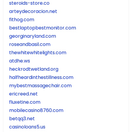
steroids-store.co
arteydecoracion.net
fithog.com
bestlaptopbestmonitor.com
georginaryland.com
roseandbasil.com
thewhitewhitelights.com
atdhe.ws
heckrodtwetland.org
halfheardinthestillness.com
mybestmassagechair.com
ericreed.net
fluxetine.com
mobilecasino8760.com
betqq3.net
casinoloans5.us