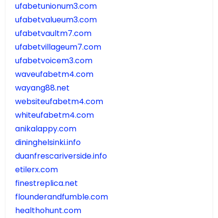
ufabetunionum3.com
ufabetvalueum3.com
ufabetvaultm7.com
ufabetvillageum7.com
ufabetvoicem3.com
waveufabetm4.com
wayang88.net
websiteufabetm4.com
whiteufabetm4.com
anikalappy.com
dininghelsinki.info
duanfrescariverside.info
etilerx.com
finestreplica.net
flounderandfumble.com
healthohunt.com