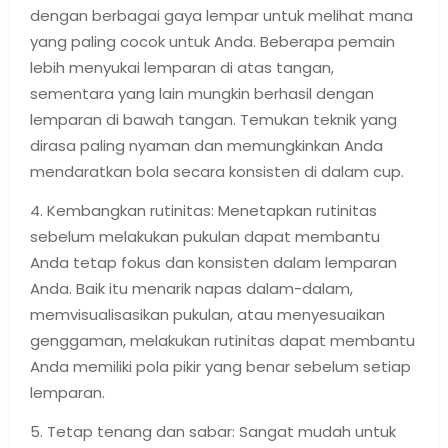
dengan berbagai gaya lempar untuk melihat mana
yang paling cocok untuk Anda. Beberapa pemain
lebih menyukai lemparan di atas tangan,
sementara yang lain mungkin berhasil dengan
lemparan di bawah tangan. Temukan teknik yang
dirasa paling nyaman dan memungkinkan Anda
mendaratkan bola secara konsisten di dalam cup.
4. Kembangkan rutinitas: Menetapkan rutinitas
sebelum melakukan pukulan dapat membantu
Anda tetap fokus dan konsisten dalam lemparan
Anda. Baik itu menarik napas dalam-dalam,
memvisualisasikan pukulan, atau menyesuaikan
genggaman, melakukan rutinitas dapat membantu
Anda memiliki pola pikir yang benar sebelum setiap
lemparan.
5. Tetap tenang dan sabar: Sangat mudah untuk