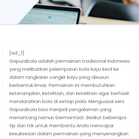
[ad_1]
Gapurabola adalah permainan tradisional Indonesia
yang melibatkan pelemparan bola kayu kecil ke
dalam rangkaian cangkir kayu yang disusun
berbentuk limas. Permainan ini membutuhkan
keterampilan, ketelitian, dan ketelitian agar berhasil
mendaratkan bola di setiap piala. Menguasai seni
Gapurabola bisa menjadi pengalaman yang
menantang namun bermanfaat. Berikut beberapa
tip dan trik untuk membantu Anda mencapai
kesuksesan dalam permainan yang menyenangkan