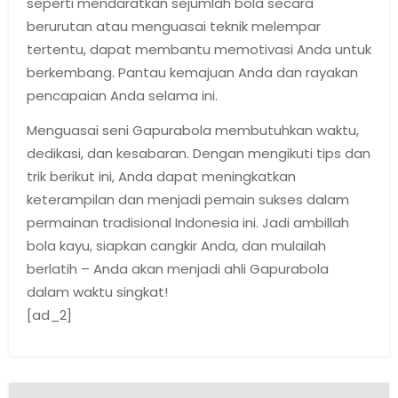
seperti mendaratkan sejumlah bola secara
berurutan atau menguasai teknik melempar
tertentu, dapat membantu memotivasi Anda untuk
berkembang. Pantau kemajuan Anda dan rayakan
pencapaian Anda selama ini.
Menguasai seni Gapurabola membutuhkan waktu,
dedikasi, dan kesabaran. Dengan mengikuti tips dan
trik berikut ini, Anda dapat meningkatkan
keterampilan dan menjadi pemain sukses dalam
permainan tradisional Indonesia ini. Jadi ambillah
bola kayu, siapkan cangkir Anda, dan mulailah
berlatih – Anda akan menjadi ahli Gapurabola
dalam waktu singkat!
[ad_2]