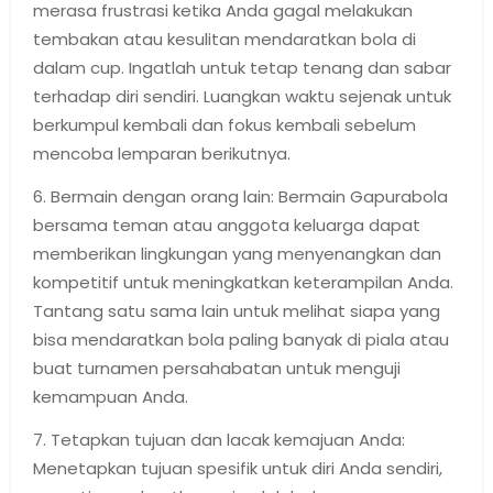
merasa frustrasi ketika Anda gagal melakukan
tembakan atau kesulitan mendaratkan bola di
dalam cup. Ingatlah untuk tetap tenang dan sabar
terhadap diri sendiri. Luangkan waktu sejenak untuk
berkumpul kembali dan fokus kembali sebelum
mencoba lemparan berikutnya.
6. Bermain dengan orang lain: Bermain Gapurabola
bersama teman atau anggota keluarga dapat
memberikan lingkungan yang menyenangkan dan
kompetitif untuk meningkatkan keterampilan Anda.
Tantang satu sama lain untuk melihat siapa yang
bisa mendaratkan bola paling banyak di piala atau
buat turnamen persahabatan untuk menguji
kemampuan Anda.
7. Tetapkan tujuan dan lacak kemajuan Anda:
Menetapkan tujuan spesifik untuk diri Anda sendiri,