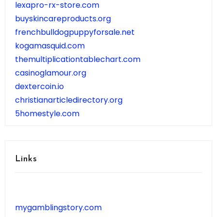
lexapro-rx-store.com
buyskincareproducts.org
frenchbulldogpuppyforsale.net
kogamasquid.com
themultiplicationtablechart.com
casinoglamour.org
dextercoin.io
christianarticledirectory.org
5homestyle.com
Links
mygamblingstory.com