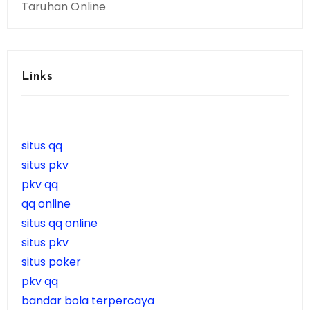
Taruhan Online
Links
situs qq
situs pkv
pkv qq
qq online
situs qq online
situs pkv
situs poker
pkv qq
bandar bola terpercaya