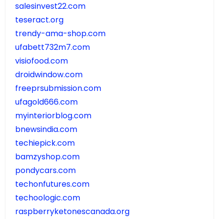
salesinvest22.com
teseract.org
trendy-ama-shop.com
ufabett732m7.com
visiofood.com
droidwindow.com
freeprsubmission.com
ufagold666.com
myinteriorblog.com
bnewsindia.com
techiepick.com
bamzyshop.com
pondycars.com
techonfutures.com
techoologic.com
raspberryketonescanada.org