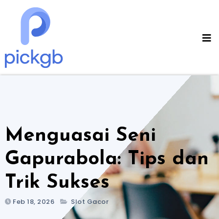
Skip
to
content
Menguasai Seni
Gapurabola: Tips dan
Trik Sukses
Feb 18, 2026
Slot Gacor