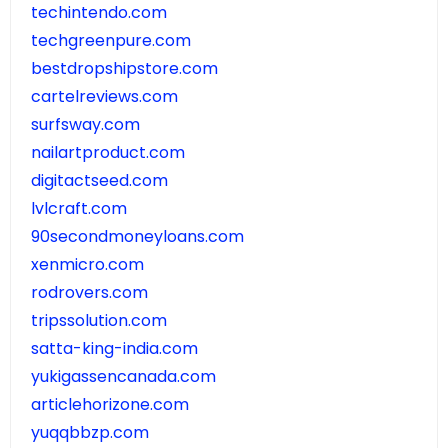
techintendo.com
techgreenpure.com
bestdropshipstore.com
cartelreviews.com
surfsway.com
nailartproduct.com
digitactseed.com
lvlcraft.com
90secondmoneyloans.com
xenmicro.com
rodrovers.com
tripssolution.com
satta-king-india.com
yukigassencanada.com
articlehorizone.com
yuqqbbzp.com