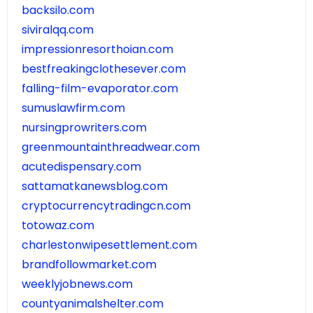
backsilo.com
siviralqq.com
impressionresorthoian.com
bestfreakingclothesever.com
falling-film-evaporator.com
sumuslawfirm.com
nursingprowriters.com
greenmountainthreadwear.com
acutedispensary.com
sattamatkanewsblog.com
cryptocurrencytradingcn.com
totowaz.com
charlestonwipesettlement.com
brandfollowmarket.com
weeklyjobnews.com
countyanimalshelter.com