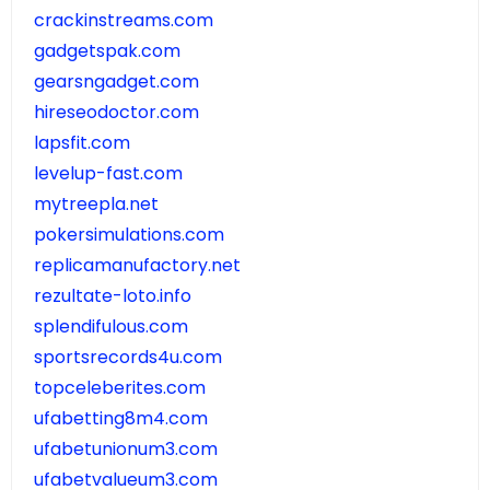
crackinstreams.com
gadgetspak.com
gearsngadget.com
hireseodoctor.com
lapsfit.com
levelup-fast.com
mytreepla.net
pokersimulations.com
replicamanufactory.net
rezultate-loto.info
splendifulous.com
sportsrecords4u.com
topceleberites.com
ufabetting8m4.com
ufabetunionum3.com
ufabetvalueum3.com