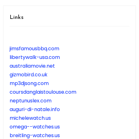
Links
jimsfamousbbq.com
libertywalk-usa.com
australiamovie.net
gizmobird.co.uk
mp3djsong.com
coursdanglaistoulouse.com
neptunuslex.com
auguri-di-natale.info
michelewatch.us
omega--watches.us
breitling-watches.us