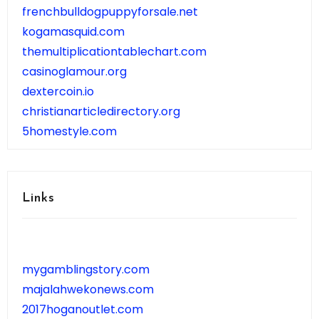
frenchbulldogpuppyforsale.net
kogamasquid.com
themultiplicationtablechart.com
casinoglamour.org
dextercoin.io
christianarticledirectory.org
5homestyle.com
Links
mygamblingstory.com
majalahwekonews.com
2017hoganoutlet.com