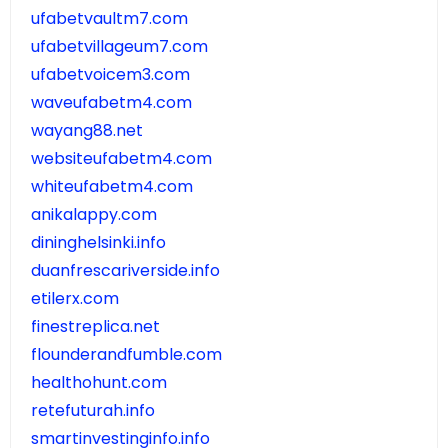
ufabetvaultm7.com
ufabetvillageum7.com
ufabetvoicem3.com
waveufabetm4.com
wayang88.net
websiteufabetm4.com
whiteufabetm4.com
anikalappy.com
dininghelsinki.info
duanfrescariverside.info
etilerx.com
finestreplica.net
flounderandfumble.com
healthohunt.com
retefuturah.info
smartinvestinginfo.info