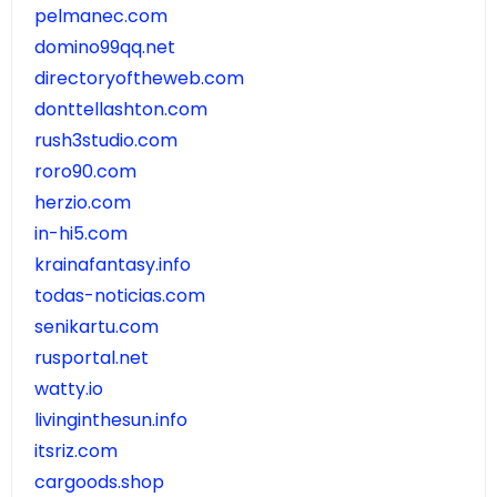
pelmanec.com
domino99qq.net
directoryoftheweb.com
donttellashton.com
rush3studio.com
roro90.com
herzio.com
in-hi5.com
krainafantasy.info
todas-noticias.com
senikartu.com
rusportal.net
watty.io
livinginthesun.info
itsriz.com
cargoods.shop