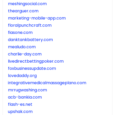
meshingsocial.com
thearguer.com
marketing-mobile-app.com
floralpunchcraft.com
fiasone.com
danktankbattery.com
mealudo.com
charlie-day.com
livedirectbettingpoker.com
foxbusinessupdate.com
lovedaddy.org
integrativemedicalmassageplano.com
mrrugwashing.com
acb-bankia.com
flash-es.net
upshak.com