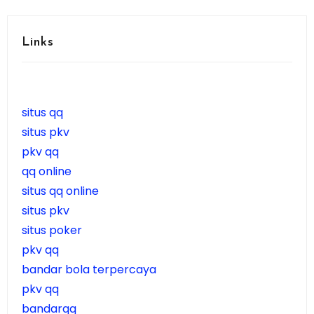
Links
situs qq
situs pkv
pkv qq
qq online
situs qq online
situs pkv
situs poker
pkv qq
bandar bola terpercaya
pkv qq
bandarqq