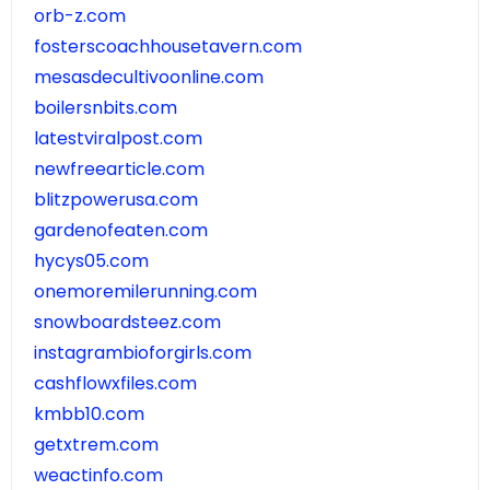
orb-z.com
fosterscoachhousetavern.com
mesasdecultivoonline.com
boilersnbits.com
latestviralpost.com
newfreearticle.com
blitzpowerusa.com
gardenofeaten.com
hycys05.com
onemoremilerunning.com
snowboardsteez.com
instagrambioforgirls.com
cashflowxfiles.com
kmbb10.com
getxtrem.com
weactinfo.com