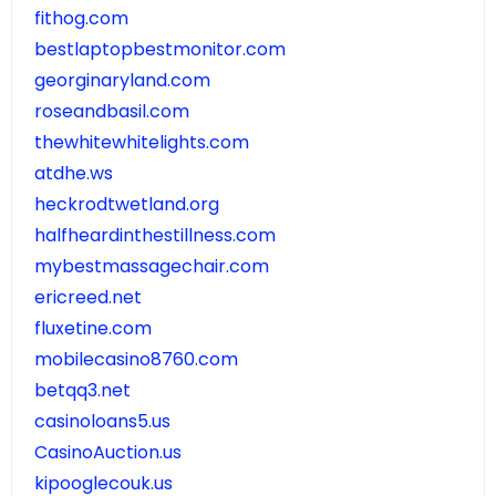
fithog.com
bestlaptopbestmonitor.com
georginaryland.com
roseandbasil.com
thewhitewhitelights.com
atdhe.ws
heckrodtwetland.org
halfheardinthestillness.com
mybestmassagechair.com
ericreed.net
fluxetine.com
mobilecasino8760.com
betqq3.net
casinoloans5.us
CasinoAuction.us
kipooglecouk.us