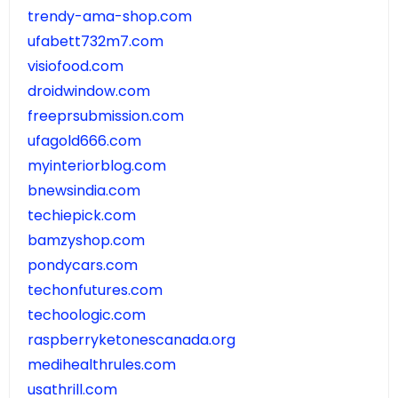
trendy-ama-shop.com
ufabett732m7.com
visiofood.com
droidwindow.com
freeprsubmission.com
ufagold666.com
myinteriorblog.com
bnewsindia.com
techiepick.com
bamzyshop.com
pondycars.com
techonfutures.com
techoologic.com
raspberryketonescanada.org
medihealthrules.com
usathrill.com