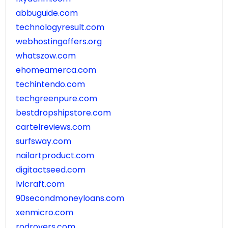
abbuguide.com
technologyresult.com
webhostingoffers.org
whatszow.com
ehomeamerca.com
techintendo.com
techgreenpure.com
bestdropshipstore.com
cartelreviews.com
surfsway.com
nailartproduct.com
digitactseed.com
lvlcraft.com
90secondmoneyloans.com
xenmicro.com
rodrovers.com