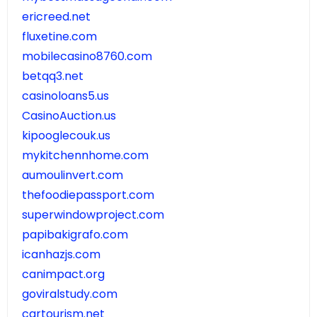
ericreed.net
fluxetine.com
mobilecasino8760.com
betqq3.net
casinoloans5.us
CasinoAuction.us
kipooglecouk.us
mykitchennhome.com
aumoulinvert.com
thefoodiepassport.com
superwindowproject.com
papibakigrafo.com
icanhazjs.com
canimpact.org
goviralstudy.com
cartourism.net