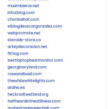
muambeiros.net
infozblog.com
chonbaihat.com
elblogdeoscargonzalez.com
webpromote.net
steroids-store.co
arteydecoracion.net
fithog.com
bestlaptopbestmonitor.com
georginaryland.com
roseandbasil.com
thewhitewhitelights.com
atdhe.ws
heckrodtwetland.org
halfheardinthestillness.com
mybestmassagechair.com