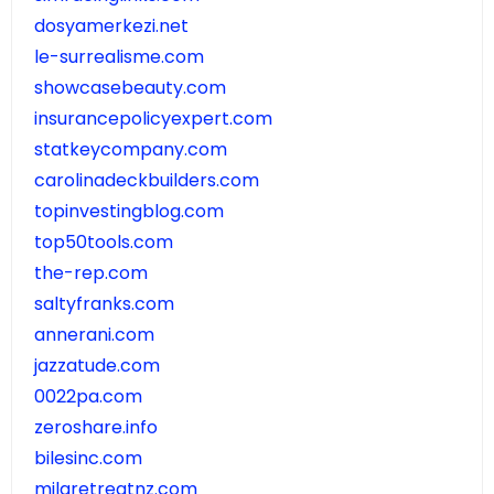
dosyamerkezi.net
le-surrealisme.com
showcasebeauty.com
insurancepolicyexpert.com
statkeycompany.com
carolinadeckbuilders.com
topinvestingblog.com
top50tools.com
the-rep.com
saltyfranks.com
annerani.com
jazzatude.com
0022pa.com
zeroshare.info
bilesinc.com
milaretreatnz.com