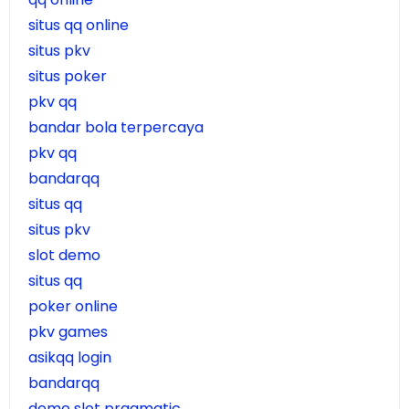
situs qq online
situs pkv
situs poker
pkv qq
bandar bola terpercaya
pkv qq
bandarqq
situs qq
situs pkv
slot demo
situs qq
poker online
pkv games
asikqq login
bandarqq
demo slot pragmatic