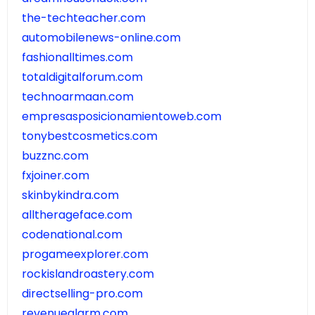
the-techteacher.com
automobilenews-online.com
fashionalltimes.com
totaldigitalforum.com
technoarmaan.com
empresasposicionamientoweb.com
tonybestcosmetics.com
buzznc.com
fxjoiner.com
skinbykindra.com
alltherageface.com
codenational.com
progameexplorer.com
rockislandroastery.com
directselling-pro.com
revenuealarm.com