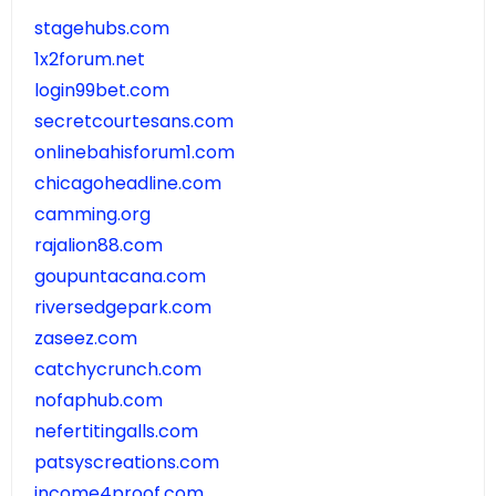
stagehubs.com
1x2forum.net
login99bet.com
secretcourtesans.com
onlinebahisforum1.com
chicagoheadline.com
camming.org
rajalion88.com
goupuntacana.com
riversedgepark.com
zaseez.com
catchycrunch.com
nofaphub.com
nefertitingalls.com
patsyscreations.com
income4proof.com