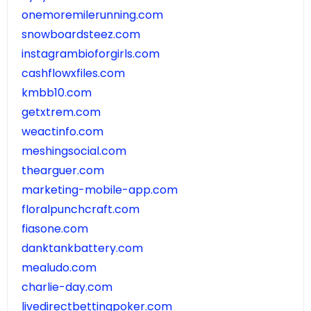
onemoremilerunning.com
snowboardsteez.com
instagrambioforgirls.com
cashflowxfiles.com
kmbb10.com
getxtrem.com
weactinfo.com
meshingsocial.com
thearguer.com
marketing-mobile-app.com
floralpunchcraft.com
fiasone.com
danktankbattery.com
mealudo.com
charlie-day.com
livedirectbettingpoker.com