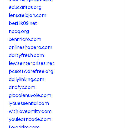
educaritas.org
lensajelajah.com
betflik09.net
ncaq.org
xenmicro.com
onlineshopera.com
dartyfresh.com
lewisenterprises.net
pcsoftwarefree.org
dailylinking.com
dnafyx.com
giocolenuvole.com
iyouessential.com
withloveamity.com
youlearncode.com
fxyatirim.com