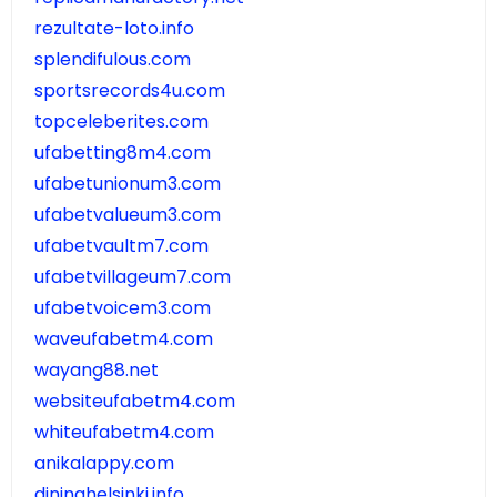
rezultate-loto.info
splendifulous.com
sportsrecords4u.com
topceleberites.com
ufabetting8m4.com
ufabetunionum3.com
ufabetvalueum3.com
ufabetvaultm7.com
ufabetvillageum7.com
ufabetvoicem3.com
waveufabetm4.com
wayang88.net
websiteufabetm4.com
whiteufabetm4.com
anikalappy.com
dininghelsinki.info