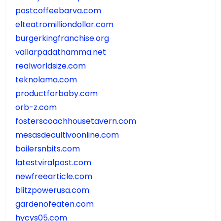
postcoffeebarva.com
elteatromilliondollar.com
burgerkingfranchise.org
vallarpadathamma.net
realworldsize.com
teknolama.com
productforbaby.com
orb-z.com
fosterscoachhousetavern.com
mesasdecultivoonline.com
boilersnbits.com
latestviralpost.com
newfreearticle.com
blitzpowerusa.com
gardenofeaten.com
hycys05.com