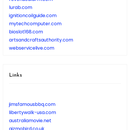
lurab.com
ignitioncoilguide.com
mytechcomputer.com
bioslot168.com
artsandcraftsauthority.com
webservicelive.com
Links
jimsfamousbbq.com
libertywalk-usa.com
australiamovie.net
gizmobird.co.uk