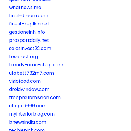
whatnews.me
final-dream.com
finest-replica.net
gestioneinh.info
prosportdaily.net
salesinvest22.com
teseract.org
trendy-ama-shop.com
ufabett732m7.com
visiofood.com
droidwindow.com
freeprsubmission.com
ufagold666.com
myinteriorblog.com
bnewsindia.com
techiepick.com