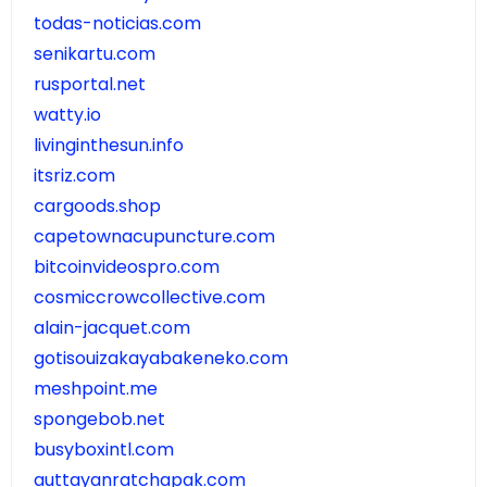
todas-noticias.com
senikartu.com
rusportal.net
watty.io
livinginthesun.info
itsriz.com
cargoods.shop
capetownacupuncture.com
bitcoinvideospro.com
cosmiccrowcollective.com
alain-jacquet.com
gotisouizakayabakeneko.com
meshpoint.me
spongebob.net
busyboxintl.com
auttayanratchapak.com