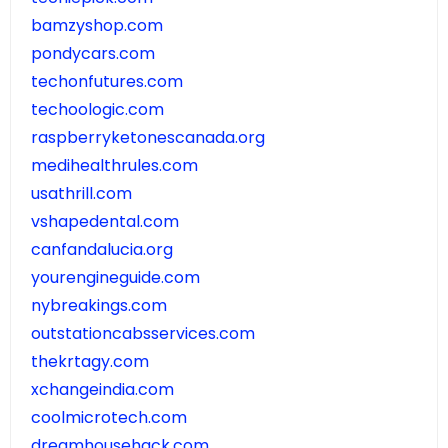
bamzyshop.com
pondycars.com
techonfutures.com
techoologic.com
raspberryketonescanada.org
medihealthrules.com
usathrill.com
vshapedental.com
canfandalucia.org
yourengineguide.com
nybreakings.com
outstationcabsservices.com
thekrtagy.com
xchangeindia.com
coolmicrotech.com
dreamhousehack.com