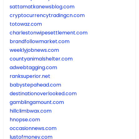
sattamatkanewsblog.com
cryptocurrencytradingcn.com
totowaz.com
charlestonwipesettlement.com
brandfollowmarket.com
weeklyjobnews.com
countyanimalshelter.com
adwebtagging.com
ranksuperior.net
babystepahead.com
destinationoverlooked.com
gamblingamount.com
hillclimbwax.com
hnopse.com
occasionnews.com
lustofmoney.com