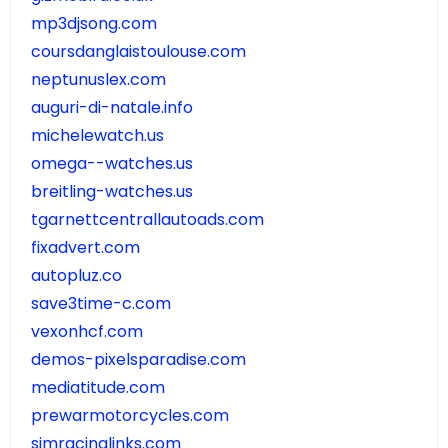
mp3djsong.com
coursdanglaistoulouse.com
neptunuslex.com
auguri-di-natale.info
michelewatch.us
omega--watches.us
breitling-watches.us
tgarnettcentrallautoads.com
fixadvert.com
autopluz.co
save3time-c.com
vexonhcf.com
demos-pixelsparadise.com
mediatitude.com
prewarmotorcycles.com
simracinglinks.com