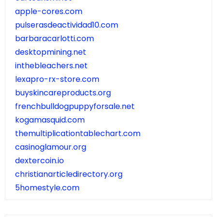
apple-cores.com
pulserasdeactividad10.com
barbaracarlotti.com
desktopmining.net
inthebleachers.net
lexapro-rx-store.com
buyskincareproducts.org
frenchbulldogpuppyforsale.net
kogamasquid.com
themultiplicationtablechart.com
casinoglamour.org
dextercoin.io
christianarticledirectory.org
5homestyle.com