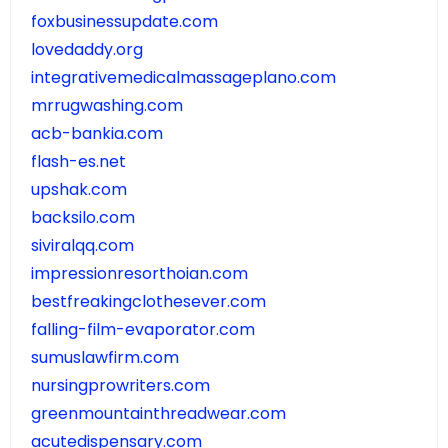
foxbusinessupdate.com
lovedaddy.org
integrativemedicalmassageplano.com
mrrugwashing.com
acb-bankia.com
flash-es.net
upshak.com
backsilo.com
siviralqq.com
impressionresorthoian.com
bestfreakingclothesever.com
falling-film-evaporator.com
sumuslawfirm.com
nursingprowriters.com
greenmountainthreadwear.com
acutedispensary.com