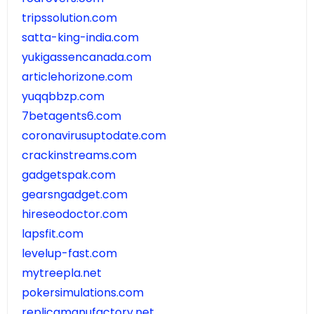
tripssolution.com
satta-king-india.com
yukigassencanada.com
articlehorizone.com
yuqqbbzp.com
7betagents6.com
coronavirusuptodate.com
crackinstreams.com
gadgetspak.com
gearsngadget.com
hireseodoctor.com
lapsfit.com
levelup-fast.com
mytreepla.net
pokersimulations.com
replicamanufactory.net