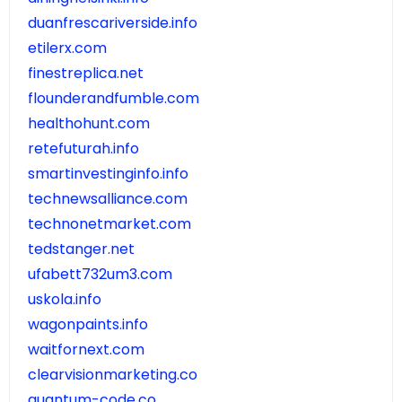
duanfrescariverside.info
etilerx.com
finestreplica.net
flounderandfumble.com
healthohunt.com
retefuturah.info
smartinvestinginfo.info
technewsalliance.com
technonetmarket.com
tedstanger.net
ufabett732um3.com
uskola.info
wagonpaints.info
waitfornext.com
clearvisionmarketing.co
quantum-code.co