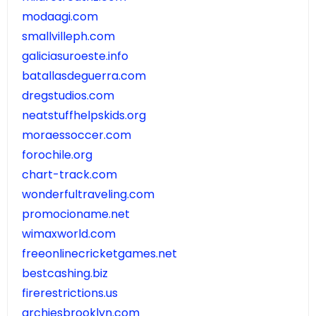
modaagi.com
smallvilleph.com
galiciasuroeste.info
batallasdeguerra.com
dregstudios.com
neatstuffhelpskids.org
moraessoccer.com
forochile.org
chart-track.com
wonderfultraveling.com
promocioname.net
wimaxworld.com
freeonlinecricketgames.net
bestcashing.biz
firerestrictions.us
archiesbrooklyn.com