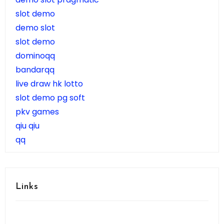
slot demo
demo slot
slot demo
dominoqq
bandarqq
live draw hk lotto
slot demo pg soft
pkv games
qiu qiu
qq
Links