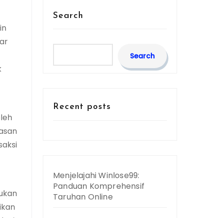
Search
in
ar
Search
k
Recent posts
oleh
basan
saksi
Menjelajahi Winlose99:
Panduan Komprehensif
kukan
Taruhan Online
ikan