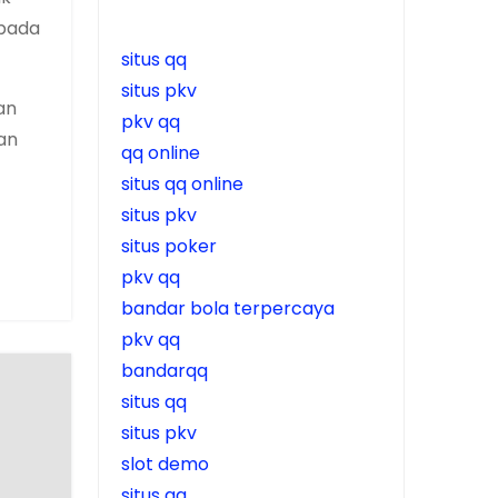
 pada
situs qq
situs pkv
an
pkv qq
an
qq online
situs qq online
situs pkv
situs poker
pkv qq
bandar bola terpercaya
pkv qq
bandarqq
situs qq
situs pkv
slot demo
situs qq