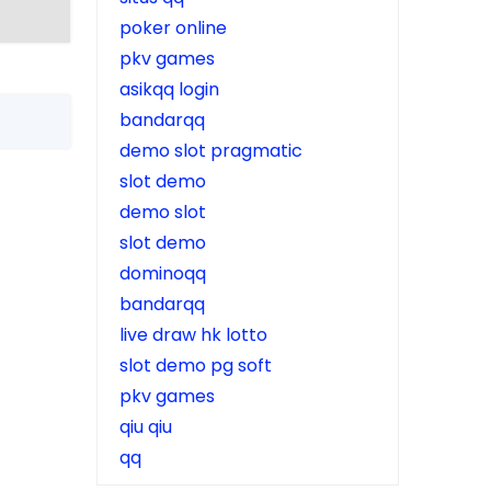
poker online
pkv games
asikqq login
bandarqq
demo slot pragmatic
slot demo
demo slot
slot demo
dominoqq
bandarqq
live draw hk lotto
slot demo pg soft
pkv games
qiu qiu
qq