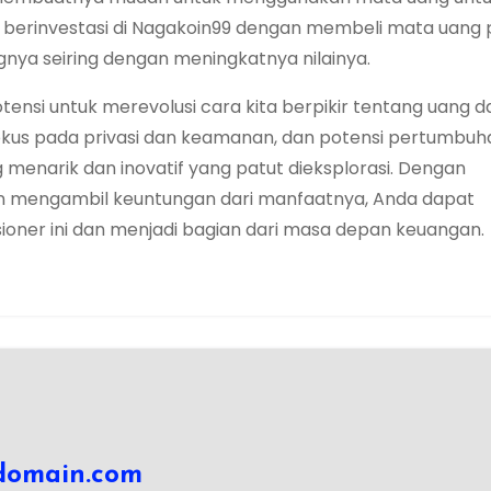
apat berinvestasi di Nagakoin99 dengan membeli mata uang
ya seiring dengan meningkatnya nilainya.
tensi untuk merevolusi cara kita berpikir tentang uang d
, fokus pada privasi dan keamanan, dan potensi pertumbuh
enarik dan inovatif yang patut dieksplorasi. Dengan
dan mengambil keuntungan dari manfaatnya, Anda dapat
ioner ini dan menjadi bagian dari masa depan keuangan.
domain.com