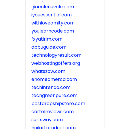
giocolenuvole.com
iyouessential.com
withloveamity.com
youlearncode.com
fxyatirim.com
abbuguide.com
technologyresult.com
webhostingoffers.org
whatszow.com
ehomeamerca.com
techintendo.com
techgreenpure.com
bestdropshipstore.com
cartelreviews.com
surfsway.com
nailartproduct.com