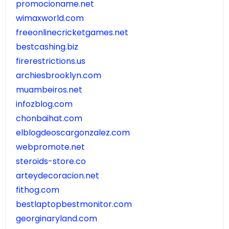
promocioname.net
wimaxworld.com
freeonlinecricketgames.net
bestcashing.biz
firerestrictions.us
archiesbrooklyn.com
muambeiros.net
infozblog.com
chonbaihat.com
elblogdeoscargonzalez.com
webpromote.net
steroids-store.co
arteydecoracion.net
fithog.com
bestlaptopbestmonitor.com
georginaryland.com