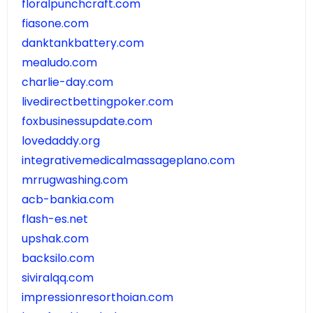
floralpunchcraft.com
fiasone.com
danktankbattery.com
mealudo.com
charlie-day.com
livedirectbettingpoker.com
foxbusinessupdate.com
lovedaddy.org
integrativemedicalmassageplano.com
mrrugwashing.com
acb-bankia.com
flash-es.net
upshak.com
backsilo.com
siviralqq.com
impressionresorthoian.com