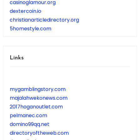
casinoglamour.org
dextercoin.io
christianarticledirectory.org
5homestyle.com
Links
mygamblingstory.com
majalahwekonews.com
2017hoganoutlet.com
pelmanec.com
domino99qq.net
directoryoftheweb.com