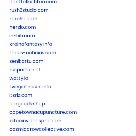
donttellashton.com
rush3studio.com
roro90.com
herzio.com
in-hi5.com
krainafantasy.info
todas-noticias.com
senikartu.com
rusportal.net
watty.io
livinginthesun.info
itsriz.com
cargoods.shop
capetownacupuncture.com
bitcoinvideospro.com
cosmiccrowcollective.com