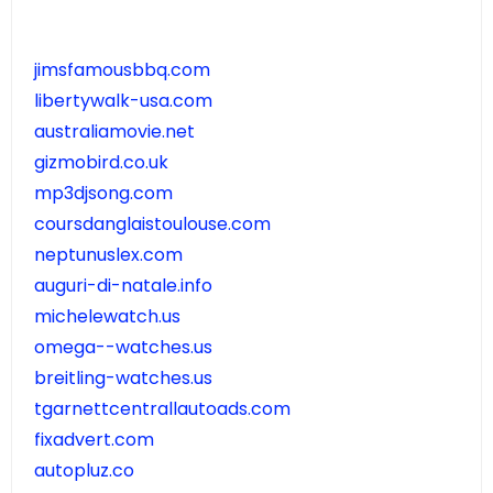
jimsfamousbbq.com
libertywalk-usa.com
australiamovie.net
gizmobird.co.uk
mp3djsong.com
coursdanglaistoulouse.com
neptunuslex.com
auguri-di-natale.info
michelewatch.us
omega--watches.us
breitling-watches.us
tgarnettcentrallautoads.com
fixadvert.com
autopluz.co