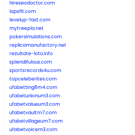
hireseodoctor.com
lapsfit.com
levelup-fast.com
mytreepla.net
pokersimulations.com
replicamanufactory.net
rezultate-loto.info
splendifulous.com
sportsrecords4u.com
topceleberites.com
ufabetting8m4.com
ufabetunionum3.com
ufabetvalueum3.com
ufabetvaultm7.com
ufabetvillageum7.com
ufabetvoicem3.com