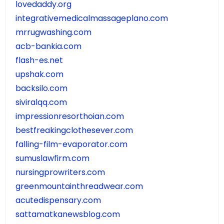
lovedaddy.org
integrativemedicalmassageplano.com
mrrugwashing.com
acb-bankia.com
flash-es.net
upshak.com
backsilo.com
siviralqq.com
impressionresorthoian.com
bestfreakingclothesever.com
falling-film-evaporator.com
sumuslawfirm.com
nursingprowriters.com
greenmountainthreadwear.com
acutedispensary.com
sattamatkanewsblog.com