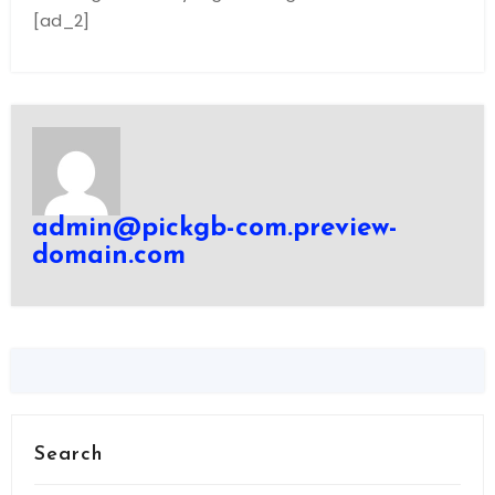
[ad_2]
admin@pickgb-com.preview-
domain.com
Search