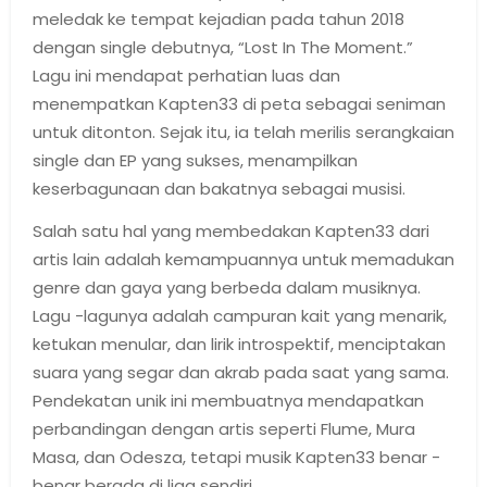
meledak ke tempat kejadian pada tahun 2018
dengan single debutnya, “Lost In The Moment.”
Lagu ini mendapat perhatian luas dan
menempatkan Kapten33 di peta sebagai seniman
untuk ditonton. Sejak itu, ia telah merilis serangkaian
single dan EP yang sukses, menampilkan
keserbagunaan dan bakatnya sebagai musisi.
Salah satu hal yang membedakan Kapten33 dari
artis lain adalah kemampuannya untuk memadukan
genre dan gaya yang berbeda dalam musiknya.
Lagu -lagunya adalah campuran kait yang menarik,
ketukan menular, dan lirik introspektif, menciptakan
suara yang segar dan akrab pada saat yang sama.
Pendekatan unik ini membuatnya mendapatkan
perbandingan dengan artis seperti Flume, Mura
Masa, dan Odesza, tetapi musik Kapten33 benar -
benar berada di liga sendiri.