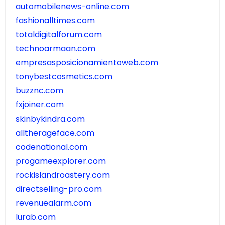
automobilenews-online.com
fashionalltimes.com
totaldigitalforum.com
technoarmaan.com
empresasposicionamientoweb.com
tonybestcosmetics.com
buzznc.com
fxjoiner.com
skinbykindra.com
alltherageface.com
codenational.com
progameexplorer.com
rockislandroastery.com
directselling-pro.com
revenuealarm.com
lurab.com