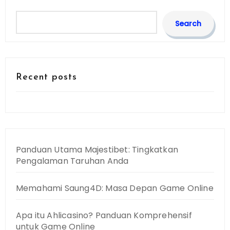
Search
Recent posts
Panduan Utama Majestibet: Tingkatkan
Pengalaman Taruhan Anda
Memahami Saung4D: Masa Depan Game Online
Apa itu Ahlicasino? Panduan Komprehensif
untuk Game Online