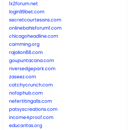
1x2forum.net
login99bet.com
secretcourtesans.com
onlinebahisforum1.com
chicagoheadline.com
camming.org
rajalion88.com
goupuntacana.com
riversedgepark.com
zaseez.com
catchycrunch.com
nofaphub.com
nefertitingalls.com
patsyscreations.com
income4proof.com
educaritas.org