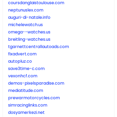
coursdanglaistoulouse.com
neptunuslex.com
auguri-di-natale.info
michelewatch.us
omega--watches.us
breitling-watches.us
tgarnettcentrallautoads.com
fixadvert.com
autopluz.co
save3time-c.com
vexonhcf.com
demos-pixelsparadise.com
mediatitude.com
prewarmotorcycles.com
simracinglinks.com
dosyamerkezi.net