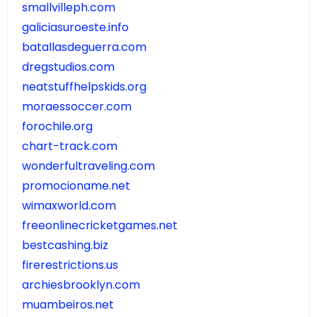
smallvilleph.com
galiciasuroeste.info
batallasdeguerra.com
dregstudios.com
neatstuffhelpskids.org
moraessoccer.com
forochile.org
chart-track.com
wonderfultraveling.com
promocioname.net
wimaxworld.com
freeonlinecricketgames.net
bestcashing.biz
firerestrictions.us
archiesbrooklyn.com
muambeiros.net