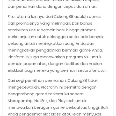
dan penarikan dana dengan cepat dan aman.
Fitur utama lainnya dari Cukong88 adalah bonus
dan promosinya yang melimpah. Dari bonus
sambutan untuk pemain baru hingga promosi
berkelanjutan untuk pelanggan setia, ada banyak
peluang untuk meningkatkan uang Anda dan
meningkatkan pengalaman bermain game Anda.
Platform ini juga menawarkan program VIP untuk
pemain papan atas, dengan fasilitas dan hadiah
eksklusif bagi mereka yang bermain secara teratur.
Dari segi pemilihan permainan, Cukong88 tidak
mengecewakan. Platform ini bermitra dengan
pengembang game terkemuka seperti
Microgaming, NetEnt, dan Playtech untuk
menawarkan beragam game berkualitas tinggi. Baik
Anda penggemar slot klasik atau lebih menyukai