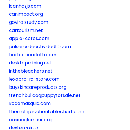
icanhazjs.com
canimpact.org
goviralstudy.com
cartourism.net
apple-cores.com
pulserasdeactividad10.com
barbaracarlotti.com
desktopmining.net
inthebleachers.net
lexapro-rx-store.com
buyskincareproducts.org
frenchbulldogpuppyforsale.net
kogamasquid.com
themultiplicationtablechart.com
casinoglamour.org
dextercoin.io