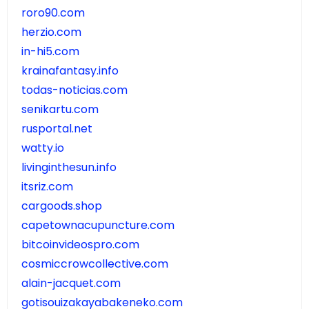
roro90.com
herzio.com
in-hi5.com
krainafantasy.info
todas-noticias.com
senikartu.com
rusportal.net
watty.io
livinginthesun.info
itsriz.com
cargoods.shop
capetownacupuncture.com
bitcoinvideospro.com
cosmiccrowcollective.com
alain-jacquet.com
gotisouizakayabakeneko.com