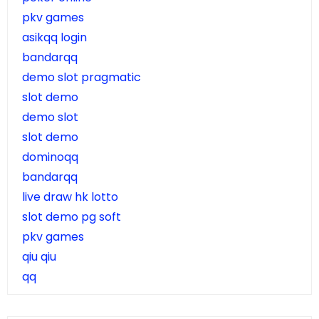
pkv games
asikqq login
bandarqq
demo slot pragmatic
slot demo
demo slot
slot demo
dominoqq
bandarqq
live draw hk lotto
slot demo pg soft
pkv games
qiu qiu
qq