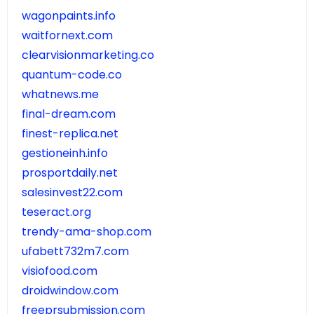
wagonpaints.info
waitfornext.com
clearvisionmarketing.co
quantum-code.co
whatnews.me
final-dream.com
finest-replica.net
gestioneinh.info
prosportdaily.net
salesinvest22.com
teseract.org
trendy-ama-shop.com
ufabett732m7.com
visiofood.com
droidwindow.com
freeprsubmission.com