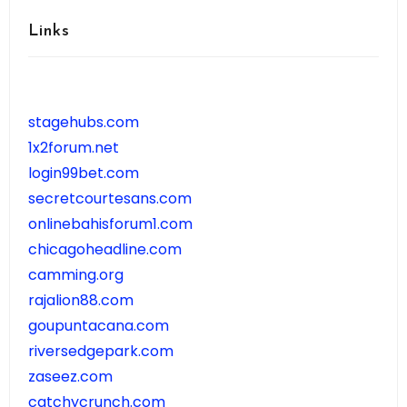
Links
stagehubs.com
1x2forum.net
login99bet.com
secretcourtesans.com
onlinebahisforum1.com
chicagoheadline.com
camming.org
rajalion88.com
goupuntacana.com
riversedgepark.com
zaseez.com
catchycrunch.com