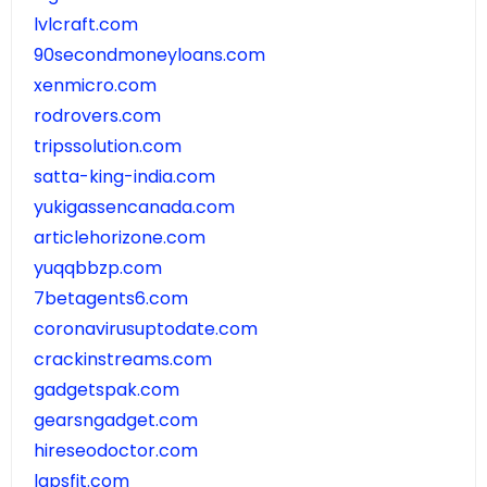
lvlcraft.com
90secondmoneyloans.com
xenmicro.com
rodrovers.com
tripssolution.com
satta-king-india.com
yukigassencanada.com
articlehorizone.com
yuqqbbzp.com
7betagents6.com
coronavirusuptodate.com
crackinstreams.com
gadgetspak.com
gearsngadget.com
hireseodoctor.com
lapsfit.com