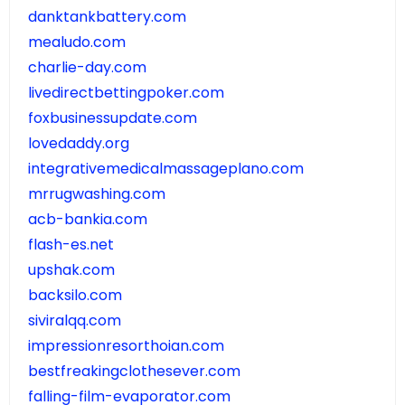
danktankbattery.com
mealudo.com
charlie-day.com
livedirectbettingpoker.com
foxbusinessupdate.com
lovedaddy.org
integrativemedicalmassageplano.com
mrrugwashing.com
acb-bankia.com
flash-es.net
upshak.com
backsilo.com
siviralqq.com
impressionresorthoian.com
bestfreakingclothesever.com
falling-film-evaporator.com