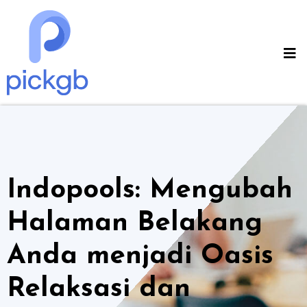
Skip
to
content
Indopools: Mengubah
Halaman Belakang
Anda menjadi Oasis
Relaksasi dan