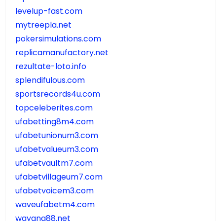
levelup-fast.com
mytreepla.net
pokersimulations.com
replicamanufactory.net
rezultate-loto.info
splendifulous.com
sportsrecords4u.com
topceleberites.com
ufabetting8m4.com
ufabetunionum3.com
ufabetvalueum3.com
ufabetvaultm7.com
ufabetvillageum7.com
ufabetvoicem3.com
waveufabetm4.com
wayang88.net