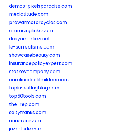
demos-pixelsparadise.com
mediatitude.com
prewarmotorcycles.com
simracinglinks.com
dosyamerkezi.net
le-surrealisme.com
showcasebeauty.com
insurancepolicyexpert.com
statkeycompany.com
carolinadeckbuilders.com
topinvestingblog.com
top50tools.com
the-rep.com
saltyfranks.com
annerani.com
jazzatude.com