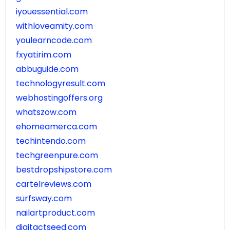
iyouessential.com
withloveamity.com
youlearncode.com
fxyatirim.com
abbuguide.com
technologyresult.com
webhostingoffers.org
whatszow.com
ehomeamerca.com
techintendo.com
techgreenpure.com
bestdropshipstore.com
cartelreviews.com
surfsway.com
nailartproduct.com
digitactseed.com