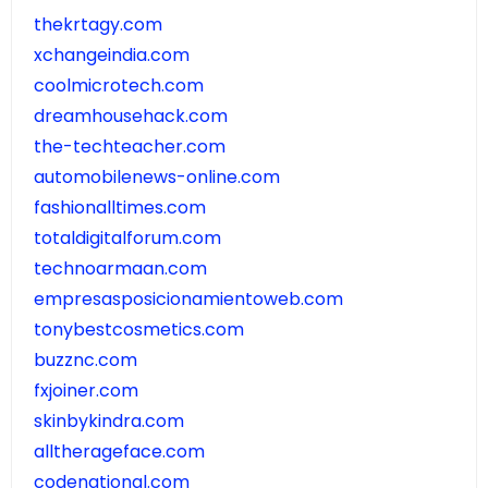
thekrtagy.com
xchangeindia.com
coolmicrotech.com
dreamhousehack.com
the-techteacher.com
automobilenews-online.com
fashionalltimes.com
totaldigitalforum.com
technoarmaan.com
empresasposicionamientoweb.com
tonybestcosmetics.com
buzznc.com
fxjoiner.com
skinbykindra.com
alltherageface.com
codenational.com