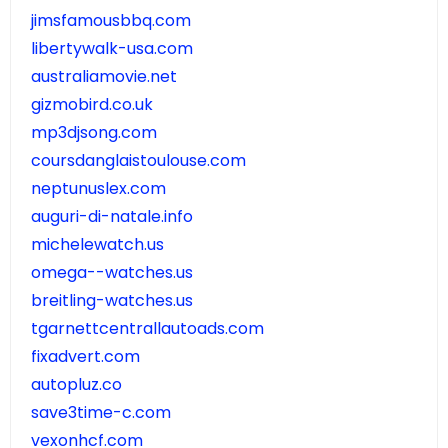
jimsfamousbbq.com
libertywalk-usa.com
australiamovie.net
gizmobird.co.uk
mp3djsong.com
coursdanglaistoulouse.com
neptunuslex.com
auguri-di-natale.info
michelewatch.us
omega--watches.us
breitling-watches.us
tgarnettcentrallautoads.com
fixadvert.com
autopluz.co
save3time-c.com
vexonhcf.com