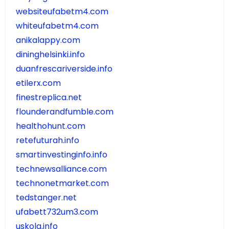
websiteufabetm4.com
whiteufabetm4.com
anikalappy.com
dininghelsinki.info
duanfrescariverside.info
etilerx.com
finestreplica.net
flounderandfumble.com
healthohunt.com
retefuturah.info
smartinvestinginfo.info
technewsalliance.com
technonetmarket.com
tedstanger.net
ufabett732um3.com
uskola.info