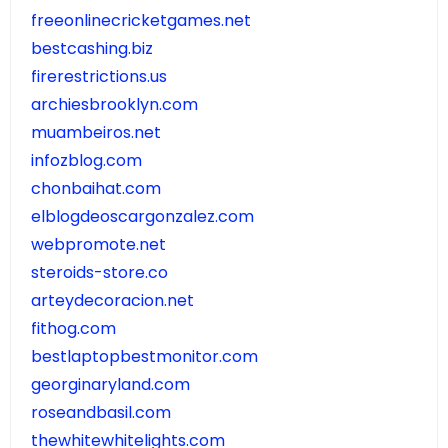
freeonlinecricketgames.net
bestcashing.biz
firerestrictions.us
archiesbrooklyn.com
muambeiros.net
infozblog.com
chonbaihat.com
elblogdeoscargonzalez.com
webpromote.net
steroids-store.co
arteydecoracion.net
fithog.com
bestlaptopbestmonitor.com
georginaryland.com
roseandbasil.com
thewhitewhitelights.com