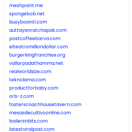
meshpoint.me
spongebob.net
busyboxintl.com
auttayanratchapak.com
postcoffeebarva.com
elteatromilliondollar.com
burgerkingfranchise.org
vallarpadathamma.net
realworldsize.com
teknolama.com
productforbaby.com
orb-z.com
fosterscoachhousetavern.com
mesasdecultivoonline.com
boilersnbits.com
latestviralpost.com