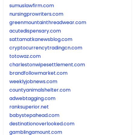
sumuslawfirm.com
nursingprowriters.com
greenmountainthreadwear.com
acutedispensary.com
sattamatkanewsblog.com
cryptocurrencytradingcn.com
totowaz.com
charlestonwipesettlement.com
brandfollowmarket.com
weeklyjobnews.com
countyanimalshelter.com
adwebtagging.com
ranksuperior.net
babystepahead.com
destinationoverlooked.com
gamblingamount.com