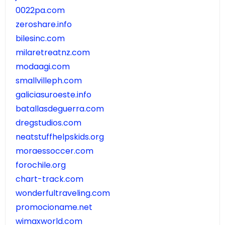
0022pa.com
zeroshare.info
bilesinc.com
milaretreatnz.com
modaagi.com
smallvilleph.com
galiciasuroeste.info
batallasdeguerra.com
dregstudios.com
neatstuffhelpskids.org
moraessoccer.com
forochile.org
chart-track.com
wonderfultraveling.com
promocioname.net
wimaxworld.com