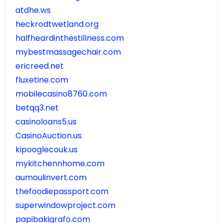
atdhe.ws
heckrodtwetland.org
halfheardinthestillness.com
mybestmassagechair.com
ericreed.net
fluxetine.com
mobilecasino8760.com
betqq3.net
casinoloans5.us
CasinoAuction.us
kipooglecouk.us
mykitchennhome.com
aumoulinvert.com
thefoodiepassport.com
superwindowproject.com
papibakigrafo.com