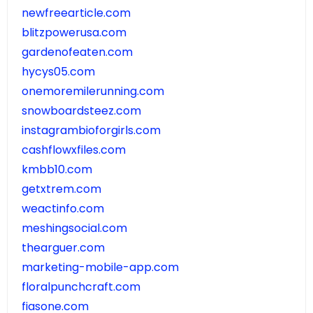
newfreearticle.com
blitzpowerusa.com
gardenofeaten.com
hycys05.com
onemoremilerunning.com
snowboardsteez.com
instagrambioforgirls.com
cashflowxfiles.com
kmbb10.com
getxtrem.com
weactinfo.com
meshingsocial.com
thearguer.com
marketing-mobile-app.com
floralpunchcraft.com
fiasone.com