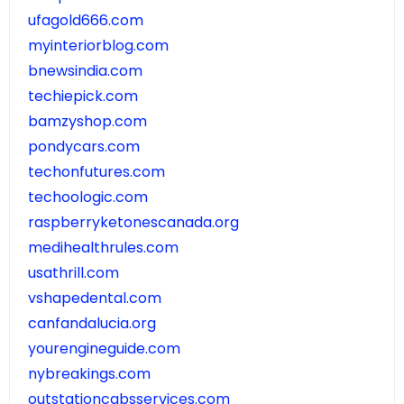
ufagold666.com
myinteriorblog.com
bnewsindia.com
techiepick.com
bamzyshop.com
pondycars.com
techonfutures.com
techoologic.com
raspberryketonescanada.org
medihealthrules.com
usathrill.com
vshapedental.com
canfandalucia.org
yourengineguide.com
nybreakings.com
outstationcabsservices.com