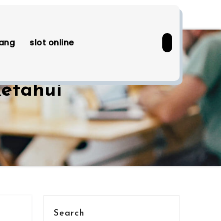
ang
slot online
Ketahui
Search