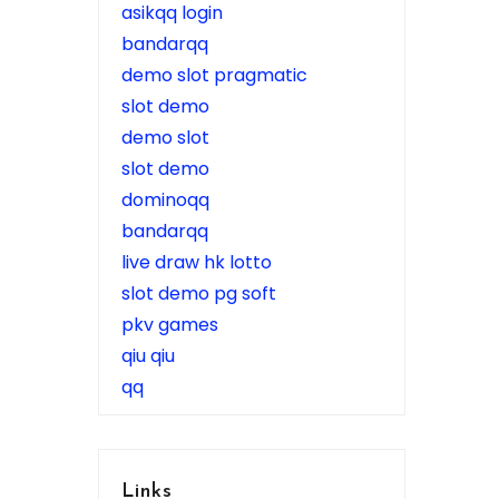
asikqq login
bandarqq
demo slot pragmatic
slot demo
demo slot
slot demo
dominoqq
bandarqq
live draw hk lotto
slot demo pg soft
pkv games
qiu qiu
qq
Links