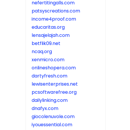
nefertitingalls.com
patsyscreations.com
income4proof.com
educaritas.org
lensajelajah.com
betflik09.net
ncaq.org
xenmicro.com
onlineshopera.com
dartyfresh.com
lewisenterprises.net
pcsoftwarefree.org
dailylinking.com
dnafyx.com
giocolenuvole.com
iyouessential.com