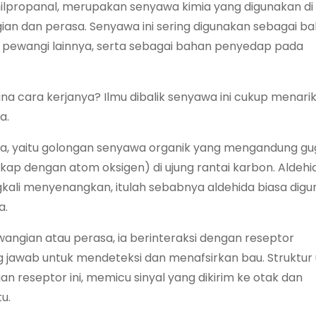
enilpropanal, merupakan senyawa kimia yang digunakan di
gian dan perasa. Senyawa ini sering digunakan sebagai b
 pewangi lainnya, serta sebagai bahan penyedap pada
 cara kerjanya? Ilmu dibalik senyawa ini cukup menari
a.
ida, yaitu golongan senyawa organik yang mengandung gu
kap dengan atom oksigen) di ujung rantai karbon. Aldehi
gkali menyenangkan, itulah sebabnya aldehida biasa dig
a.
ngian atau perasa, ia berinteraksi dengan reseptor
g jawab untuk mendeteksi dan menafsirkan bau. Struktur 
reseptor ini, memicu sinyal yang dikirim ke otak dan
u.