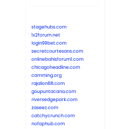
stagehubs.com
1x2forum.net
login99bet.com
secretcourtesans.com
onlinebahisforum1.com
chicagoheadline.com
camming.org
rajalion88.com
goupuntacana.com
riversedgepark.com
zaseez.com
catchycrunch.com
nofaphub.com