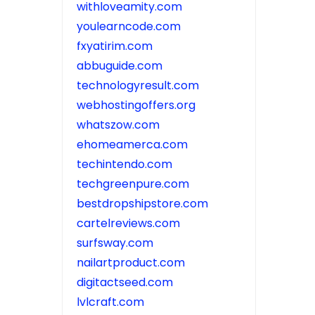
withloveamity.com
youlearncode.com
fxyatirim.com
abbuguide.com
technologyresult.com
webhostingoffers.org
whatszow.com
ehomeamerca.com
techintendo.com
techgreenpure.com
bestdropshipstore.com
cartelreviews.com
surfsway.com
nailartproduct.com
digitactseed.com
lvlcraft.com