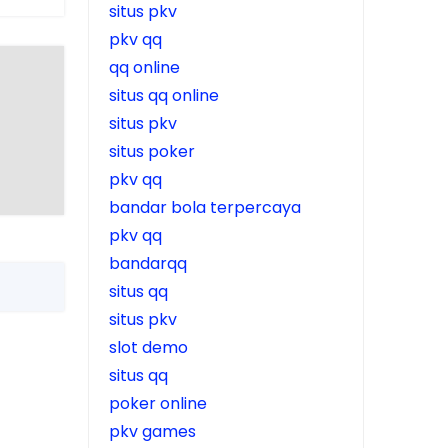
situs pkv
pkv qq
qq online
situs qq online
situs pkv
situs poker
pkv qq
bandar bola terpercaya
pkv qq
bandarqq
situs qq
situs pkv
slot demo
situs qq
poker online
pkv games