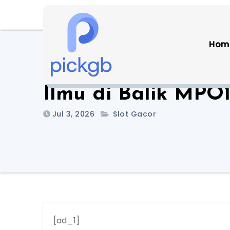
Skip
to
content
Hom
Ilmu di Balik MPO
Jul 3, 2026
Slot Gacor
[ad_1]