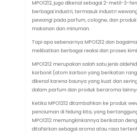
MPO1212, juga dikenal sebagai 2-metil-3-f
berbagai industri, termasuk industri wewan
pewangi pada parfum, cologne, dan produk
makanan dan minuman.
Tapi apa sebenarnya MPO1212 dan bagaimana
melibatkan berbagai reaksi dan proses kimi
MPO1212 merupakan salah satu jenis aldeh
karbonil (atom karbon yang berikatan rang
dikenal karena baunya yang kuat dan serin
dalam parfum dan produk beraroma lainny
Ketika MPO1212 ditambahkan ke produk wewa
penciuman di hidung kita, yang bertanggun
MPO1212 memungkinkannya berikatan dengan 
ditafsirkan sebagai aroma atau rasa tertent