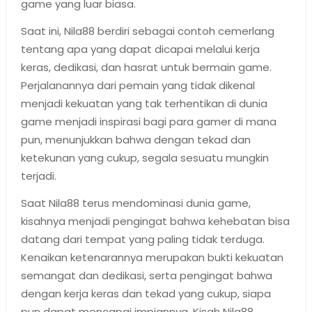
game yang luar biasa.
Saat ini, Nila88 berdiri sebagai contoh cemerlang
tentang apa yang dapat dicapai melalui kerja
keras, dedikasi, dan hasrat untuk bermain game.
Perjalanannya dari pemain yang tidak dikenal
menjadi kekuatan yang tak terhentikan di dunia
game menjadi inspirasi bagi para gamer di mana
pun, menunjukkan bahwa dengan tekad dan
ketekunan yang cukup, segala sesuatu mungkin
terjadi.
Saat Nila88 terus mendominasi dunia game,
kisahnya menjadi pengingat bahwa kehebatan bisa
datang dari tempat yang paling tidak terduga.
Kenaikan ketenarannya merupakan bukti kekuatan
semangat dan dedikasi, serta pengingat bahwa
dengan kerja keras dan tekad yang cukup, siapa
pun dapat mencapai impiannya. Kisah Nila88