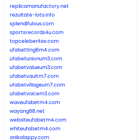
replicamanufactory.net
rezultate-loto.info
splendifulous.com
sportsrecords4u.com
topceleberites.com
ufabetting8m4.com
ufabetunionum3.com
ufabetvalueum3.com
ufabetvaultm7.com
ufabetvillageum7.com
ufabetvoicem3.com
waveufabetm4.com
wayang88.net
websiteufabetm4.com
whiteufabetm4.com
anikalappy.com