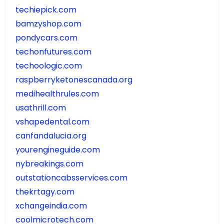
techiepick.com
bamzyshop.com
pondycars.com
techonfutures.com
techoologic.com
raspberryketonescanada.org
medihealthrules.com
usathrill.com
vshapedental.com
canfandalucia.org
yourengineguide.com
nybreakings.com
outstationcabsservices.com
thekrtagy.com
xchangeindia.com
coolmicrotech.com