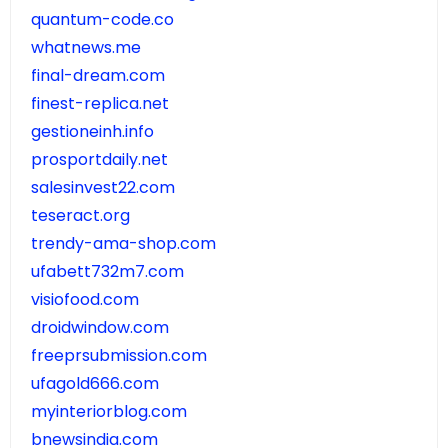
quantum-code.co
whatnews.me
final-dream.com
finest-replica.net
gestioneinh.info
prosportdaily.net
salesinvest22.com
teseract.org
trendy-ama-shop.com
ufabett732m7.com
visiofood.com
droidwindow.com
freeprsubmission.com
ufagold666.com
myinteriorblog.com
bnewsindia.com