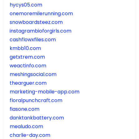
hycys05.com
onemoremilerunning.com
snowboardsteez.com
instagrambioforgirls.com
cashflowxfiles.com
kmbb10.com
getxtrem.com
weactinfo.com
meshingsocial.com
thearguer.com
marketing-mobile-app.com
floralpunchcraft.com
fiasone.com
danktankbattery.com
mealudo.com
charlie-day.com