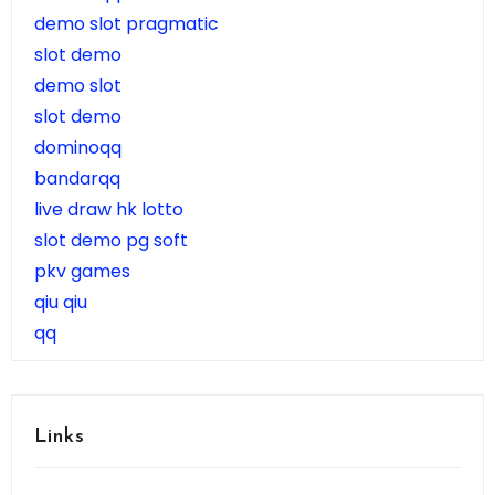
demo slot pragmatic
slot demo
demo slot
slot demo
dominoqq
bandarqq
live draw hk lotto
slot demo pg soft
pkv games
qiu qiu
qq
Links