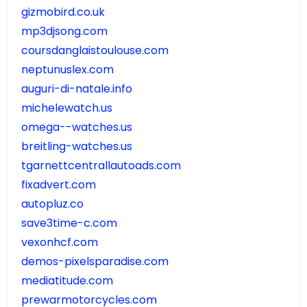
gizmobird.co.uk
mp3djsong.com
coursdanglaistoulouse.com
neptunuslex.com
auguri-di-natale.info
michelewatch.us
omega--watches.us
breitling-watches.us
tgarnettcentrallautoads.com
fixadvert.com
autopluz.co
save3time-c.com
vexonhcf.com
demos-pixelsparadise.com
mediatitude.com
prewarmotorcycles.com