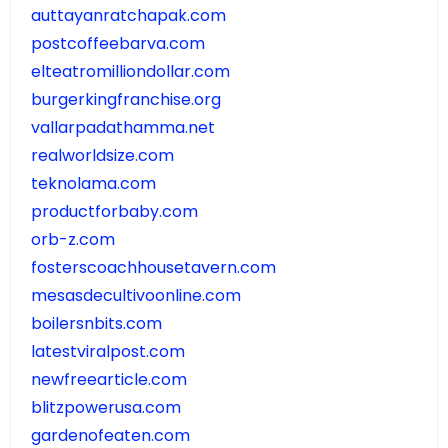
auttayanratchapak.com
postcoffeebarva.com
elteatromilliondollar.com
burgerkingfranchise.org
vallarpadathamma.net
realworldsize.com
teknolama.com
productforbaby.com
orb-z.com
fosterscoachhousetavern.com
mesasdecultivoonline.com
boilersnbits.com
latestviralpost.com
newfreearticle.com
blitzpowerusa.com
gardenofeaten.com