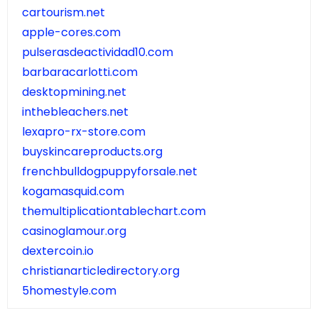
cartourism.net
apple-cores.com
pulserasdeactividad10.com
barbaracarlotti.com
desktopmining.net
inthebleachers.net
lexapro-rx-store.com
buyskincareproducts.org
frenchbulldogpuppyforsale.net
kogamasquid.com
themultiplicationtablechart.com
casinoglamour.org
dextercoin.io
christianarticledirectory.org
5homestyle.com