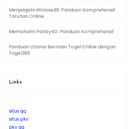
Menjelajahi Winlose99: Panduan Komprehensif
Taruhan Online
Memahami Parlay4D: Panduan Komprehensif
Panduan Utama Bermain Togel Online dengan
Togel389
Links
situs qq
situs pkv
pkv qq