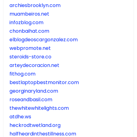
archiesbrooklyn.com
muambeiros.net
infozblog.com
chonbaihat.com
elblogdeoscargonzalez.com
webpromote.net
steroids-store.co
arteydecoracion.net
fithog.com
bestlaptopbestmonitor.com
georginaryland.com
roseandbasil.com
thewhitewhitelights.com
atdhe.ws
heckrodtwetland.org
halfheardinthestillness.com