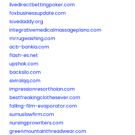
livedirectbettingpoker.com
foxbusinessupdate.com
lovedaddy.org
integrativemedicalmassageplano.com
mrrugwashing.com
acb-bankia.com
flash-es.net
upshak.com
backsilo.com
siviralqq.com
impressionresorthoian.com
bestfreakingclothesever.com
falling-film-evaporator.com
sumuslawfirm.com
nursingprowriters.com
greenmountainthreadwear.com