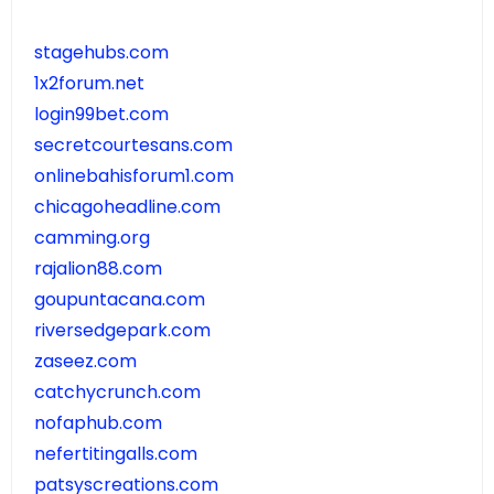
stagehubs.com
1x2forum.net
login99bet.com
secretcourtesans.com
onlinebahisforum1.com
chicagoheadline.com
camming.org
rajalion88.com
goupuntacana.com
riversedgepark.com
zaseez.com
catchycrunch.com
nofaphub.com
nefertitingalls.com
patsyscreations.com