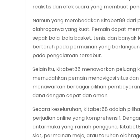
realistis dan efek suara yang membuat pen
Namun yang membedakan Kitabet88 dari pla
olahraganya yang kuat. Pemain dapat me
sepak bola, bola basket, tenis, dan banyak
bertaruh pada permainan yang berlangsun
pada pengalaman tersebut.
Selain itu, Kitabet88 menawarkan peluang
memudahkan pemain menavigasi situs dan 
menawarkan berbagai pilihan pembayaran
dana dengan cepat dan aman.
Secara keseluruhan, Kitabet88 adalah pil
perjudian online yang komprehensif. Denga
antarmuka yang ramah pengguna, Kitabet8
slot, permainan meja, atau taruhan olahra