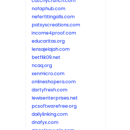
catchycrunch.com
nofaphub.com
nefertitingalls.com
patsyscreations.com
income4proof.com
educaritas.org
lensajelajah.com
betflik09.net
ncaq.org
xenmicro.com
onlineshopera.com
dartyfresh.com
lewisenterprises.net
pcsoftwarefree.org
dailylinking.com
dnafyx.com