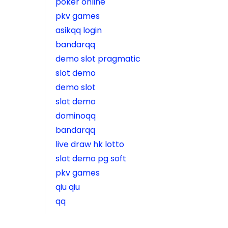
poker online
pkv games
asikqq login
bandarqq
demo slot pragmatic
slot demo
demo slot
slot demo
dominoqq
bandarqq
live draw hk lotto
slot demo pg soft
pkv games
qiu qiu
qq