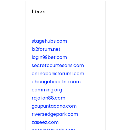
Links
stagehubs.com
1x2forum.net
login99bet.com
secretcourtesans.com
onlinebahisforum1.com
chicagoheadline.com
camming.org
rajalion88.com
goupuntacana.com
riversedgepark.com
zaseez.com