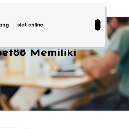
ang
slot online
bet88 Memiliki