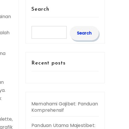
Search
ainan
alah
Search
ena
Recent posts
an
ya.
k
Memahami Gajibet: Panduan
Komprehensif
lette,
Panduan Utama Majestibet:
grafik