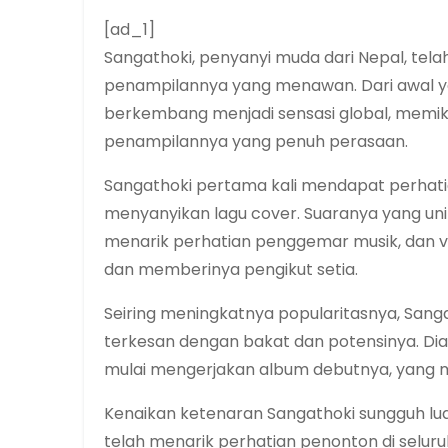
[ad_1]
Sangathoki, penyanyi muda dari Nepal, te
penampilannya yang menawan. Dari awal ya
berkembang menjadi sensasi global, memik
penampilannya yang penuh perasaan.
Sangathoki pertama kali mendapat perhatia
menyanyikan lagu cover. Suaranya yang u
menarik perhatian penggemar musik, dan v
dan memberinya pengikut setia.
Seiring meningkatnya popularitasnya, Sanga
terkesan dengan bakat dan potensinya. D
mulai mengerjakan album debutnya, yang me
Kenaikan ketenaran Sangathoki sungguh lu
telah menarik perhatian penonton di sel