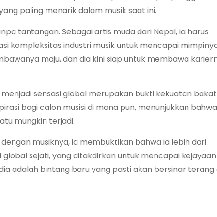
yang paling menarik dalam musik saat ini.
a tantangan. Sebagai artis muda dari Nepal, ia harus
 kompleksitas industri musik untuk mencapai mimpinya
bawanya maju, dan dia kini siap untuk membawa karier
 menjadi sensasi global merupakan bukti kekuatan bakat
spirasi bagi calon musisi di mana pun, menunjukkan bahwa
tu mungkin terjadi.
dengan musiknya, ia membuktikan bahwa ia lebih dari
 global sejati, yang ditakdirkan untuk mencapai kejayaan 
dia adalah bintang baru yang pasti akan bersinar terang 