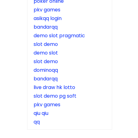
poker online
pkv games
asikqq login
bandarqq
demo slot pragmatic
slot demo
demo slot
slot demo
dominoqq
bandarqq
live draw hk lotto
slot demo pg soft
pkv games
qiu qiu
qq