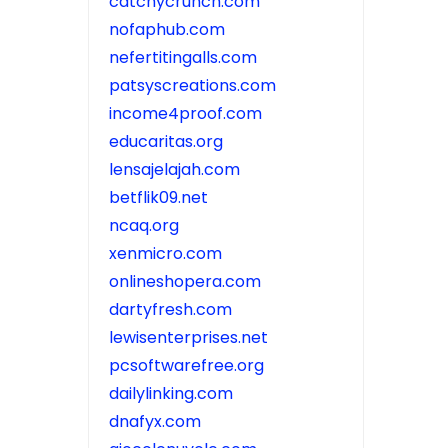
catchycrunch.com
nofaphub.com
nefertitingalls.com
patsyscreations.com
income4proof.com
educaritas.org
lensajelajah.com
betflik09.net
ncaq.org
xenmicro.com
onlineshopera.com
dartyfresh.com
lewisenterprises.net
pcsoftwarefree.org
dailylinking.com
dnafyx.com