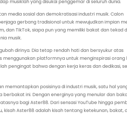
dap musiklah yang disukai penggemar di seluruh dunia.
n media sosial dan demokratisasi industri musik. Calon
penjaga gerbang tradisional untuk mewujudkan impian m
m, dan TikTok, siapa pun yang memiliki bakat dan tekad 
nia musik.
ubah dirinya. Dia tetap rendah hati dan bersyukur atas
us menggunakan platformnya untuk menginspirasi orang l
lah pengingat bahwa dengan kerja keras dan dedikasi, s
an memantapkan posisinya di industri musik, satu hal yan
uda berbakat ini. Dengan energinya yang menular dan bak
atasnya bagi Aster88. Dari sensasi YouTube hingga pem
, kisah Aster88 adalah kisah tentang ketekunan, bakat, 