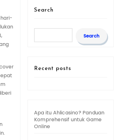
Search
hari-
rlukan
,
Search
yang
 cover
Recent posts
cepat
am
iberi
Apa itu Ahlicasino? Panduan
Komprehensif untuk Game
n
Online
n.