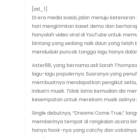
[ad_1]
Di era media sosial, jalan menuju ketenara
hari mengirimkan kaset demo dan berharap 
hanyalah video viral di YouTube untuk memul
bintang yang sedang naik daun yang telah 
menduduki puncak tangga lagu hanya dala
Aster88, yang bernama asli Sarah Thompso
lagu-lagu populernya. Suaranya yang penu
membuatnya mendapatkan pengikut setia, d
industri musik. Tidak lama kemudian dia m
kesempatan untuk merekam musik aslinya s
Single debutnya, “Dreams Come True,” lang
memberinya tempat di rangkaian acara bi
hanya hook-nya yang catchy dan vokalnya 