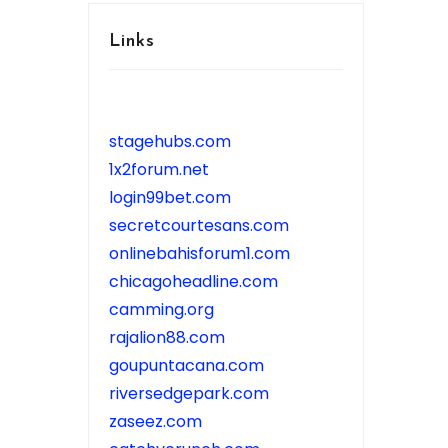
Links
stagehubs.com
1x2forum.net
login99bet.com
secretcourtesans.com
onlinebahisforum1.com
chicagoheadline.com
camming.org
rajalion88.com
goupuntacana.com
riversedgepark.com
zaseez.com