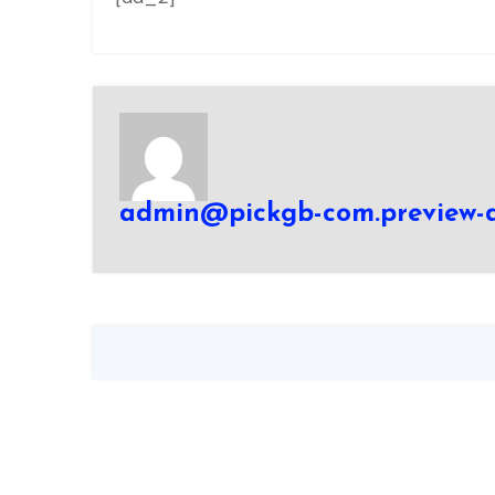
admin@pickgb-com.preview-