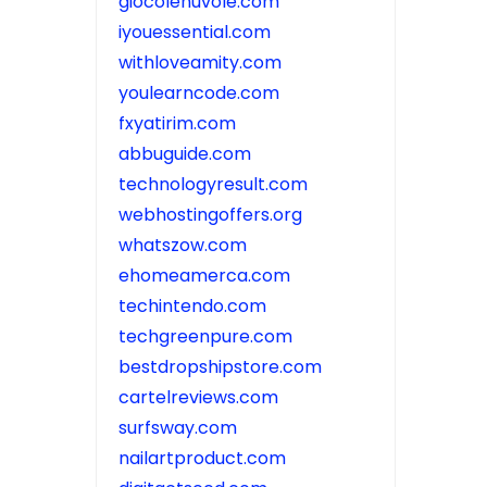
giocolenuvole.com
iyouessential.com
withloveamity.com
youlearncode.com
fxyatirim.com
abbuguide.com
technologyresult.com
webhostingoffers.org
whatszow.com
ehomeamerca.com
techintendo.com
techgreenpure.com
bestdropshipstore.com
cartelreviews.com
surfsway.com
nailartproduct.com