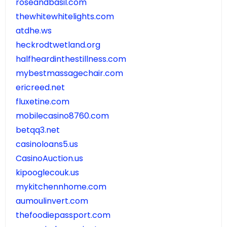
roseandbasil.com
thewhitewhitelights.com
atdhe.ws
heckrodtwetland.org
halfheardinthestillness.com
mybestmassagechair.com
ericreed.net
fluxetine.com
mobilecasino8760.com
betqq3.net
casinoloans5.us
CasinoAuction.us
kipooglecouk.us
mykitchennhome.com
aumoulinvert.com
thefoodiepassport.com