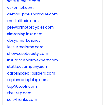
save3time-c.com
vexonhcf.com
demos-pixelsparadise.com
mediatitude.com
prewarmotorcycles.com
simracinglinks.com
dosyamerkezi.net
le-surrealisme.com
showcasebeauty.com
insurancepolicyexpert.com
statkeycompany.com
carolinadeckbuilders.com
topinvestingblog.com
top50tools.com
the-rep.com
saltyfranks.com