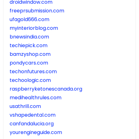
droidwindow.com
freeprsubmission.com
ufagold666.com
myinteriorblog.com
bnewsindia.com
techiepick.com
bamzyshop.com
pondycars.com
techonfutures.com
techoologic.com
raspberryketonescanada.org
medihealthrules.com
usathrill.com
vshapedental.com
canfandalucia.org
yourengineguide.com