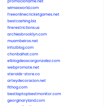
promocioname.net
wimaxworld.com
freeonlinecricketgames.net
bestcashing.biz
firerestrictions.us
archiesbrooklyn.com
muambeiros.net
infozblog.com
chonbaihat.com
elblogdeoscargonzalez.com
webpromote.net
steroids-store.co
arteydecoracion.net
fithog.com
bestlaptopbestmonitor.com
georginaryland.com