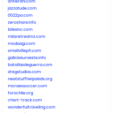
annerani.com
jazzatude.com
0022pa.com
zeroshare.info
bilesinc.com
milaretreatnz.com
modaagi.com
smallvilleph.com
galiciasuroeste.info
batallasdeguerra.com
dregstudios.com
neatstuffhelpskids.org
moraessoccer.com
forochile.org
chart-track.com
wonderfultraveling.com