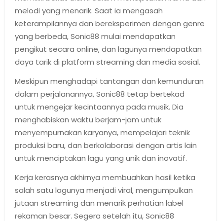
melodi yang menarik. Saat ia mengasah
keterampilannya dan bereksperimen dengan genre
yang berbeda, Sonic88 mulai mendapatkan
pengikut secara online, dan lagunya mendapatkan
daya tarik di platform streaming dan media sosial.
Meskipun menghadapi tantangan dan kemunduran
dalam perjalanannya, Sonic88 tetap bertekad
untuk mengejar kecintaannya pada musik. Dia
menghabiskan waktu berjam-jam untuk
menyempurnakan karyanya, mempelajari teknik
produksi baru, dan berkolaborasi dengan artis lain
untuk menciptakan lagu yang unik dan inovatif.
Kerja kerasnya akhirnya membuahkan hasil ketika
salah satu lagunya menjadi viral, mengumpulkan
jutaan streaming dan menarik perhatian label
rekaman besar. Segera setelah itu, Sonic88