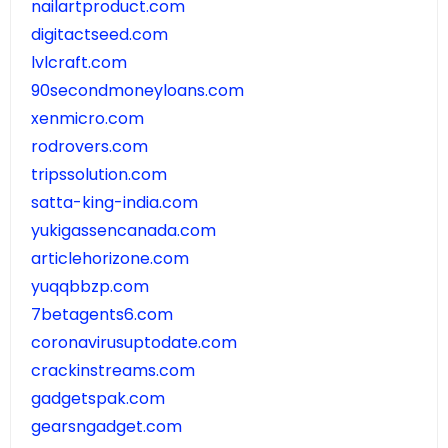
nailartproduct.com
digitactseed.com
lvlcraft.com
90secondmoneyloans.com
xenmicro.com
rodrovers.com
tripssolution.com
satta-king-india.com
yukigassencanada.com
articlehorizone.com
yuqqbbzp.com
7betagents6.com
coronavirusuptodate.com
crackinstreams.com
gadgetspak.com
gearsngadget.com