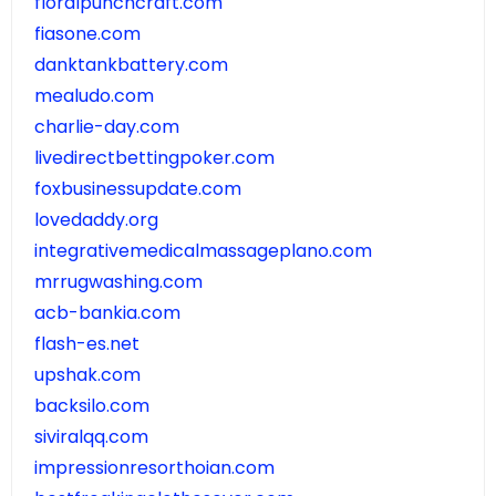
floralpunchcraft.com
fiasone.com
danktankbattery.com
mealudo.com
charlie-day.com
livedirectbettingpoker.com
foxbusinessupdate.com
lovedaddy.org
integrativemedicalmassageplano.com
mrrugwashing.com
acb-bankia.com
flash-es.net
upshak.com
backsilo.com
siviralqq.com
impressionresorthoian.com