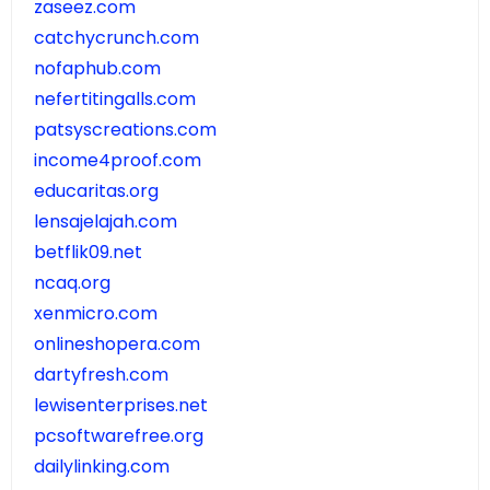
zaseez.com
catchycrunch.com
nofaphub.com
nefertitingalls.com
patsyscreations.com
income4proof.com
educaritas.org
lensajelajah.com
betflik09.net
ncaq.org
xenmicro.com
onlineshopera.com
dartyfresh.com
lewisenterprises.net
pcsoftwarefree.org
dailylinking.com