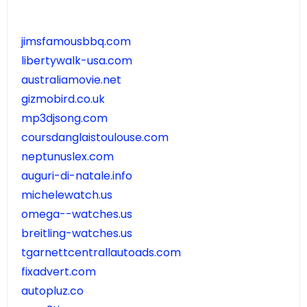
jimsfamousbbq.com
libertywalk-usa.com
australiamovie.net
gizmobird.co.uk
mp3djsong.com
coursdanglaistoulouse.com
neptunuslex.com
auguri-di-natale.info
michelewatch.us
omega--watches.us
breitling-watches.us
tgarnettcentrallautoads.com
fixadvert.com
autopluz.co