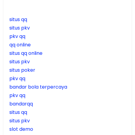
situs qq
situs pkv
pkv qq
qq online
situs qq online
situs pkv
situs poker
pkv qq
bandar bola terpercaya
pkv qq
bandarqq
situs qq
situs pkv
slot demo