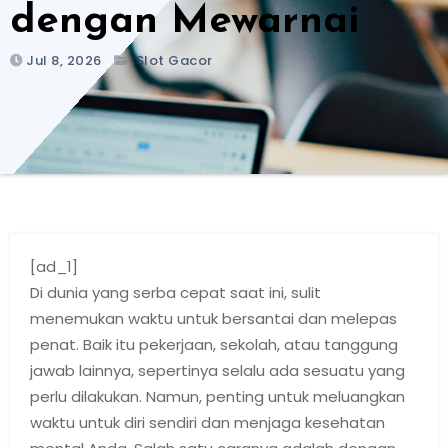
dengan Mewarnai
Jul 8, 2026
Slot Gacor
[ad_1]
Di dunia yang serba cepat saat ini, sulit
menemukan waktu untuk bersantai dan melepas
penat. Baik itu pekerjaan, sekolah, atau tanggung
jawab lainnya, sepertinya selalu ada sesuatu yang
perlu dilakukan. Namun, penting untuk meluangkan
waktu untuk diri sendiri dan menjaga kesehatan