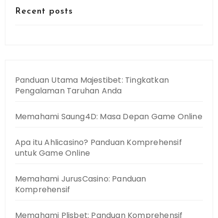
Recent posts
Panduan Utama Majestibet: Tingkatkan
Pengalaman Taruhan Anda
Memahami Saung4D: Masa Depan Game Online
Apa itu Ahlicasino? Panduan Komprehensif
untuk Game Online
Memahami JurusCasino: Panduan
Komprehensif
Memahami Plisbet: Panduan Komprehensif