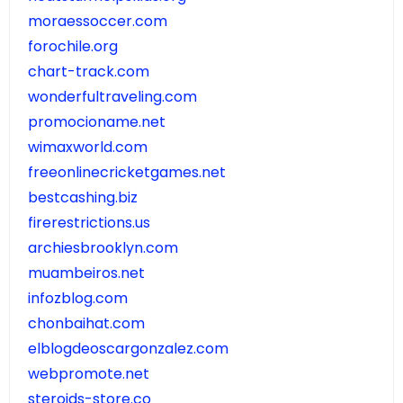
moraessoccer.com
forochile.org
chart-track.com
wonderfultraveling.com
promocioname.net
wimaxworld.com
freeonlinecricketgames.net
bestcashing.biz
firerestrictions.us
archiesbrooklyn.com
muambeiros.net
infozblog.com
chonbaihat.com
elblogdeoscargonzalez.com
webpromote.net
steroids-store.co