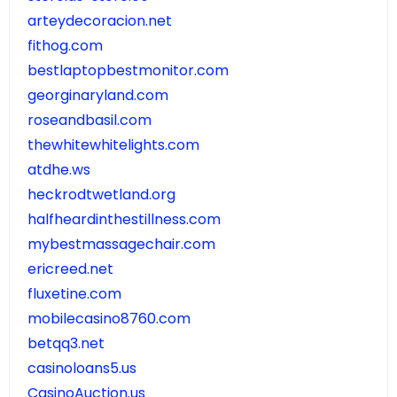
arteydecoracion.net
fithog.com
bestlaptopbestmonitor.com
georginaryland.com
roseandbasil.com
thewhitewhitelights.com
atdhe.ws
heckrodtwetland.org
halfheardinthestillness.com
mybestmassagechair.com
ericreed.net
fluxetine.com
mobilecasino8760.com
betqq3.net
casinoloans5.us
CasinoAuction.us