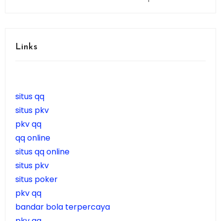
Links
situs qq
situs pkv
pkv qq
qq online
situs qq online
situs pkv
situs poker
pkv qq
bandar bola terpercaya
pkv qq