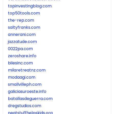
topinvestingblog.com
top50tools.com
the-rep.com
saltyfranks.com
annerani.com
jazzatude.com
0022pa.com
zeroshare.info
bilesinc.com
milaretreatnz.com
modaagi.com
smallvilleph.com
galiciasuroeste.info
batallasdeguerra.com
dregstudios.com
neatstuffhelpskids.org