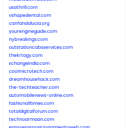
usathrill.com
vshapedental.com
canfandalucia.org
yourengineguide.com
nybreakings.com
outstationcabsservices.com
thekrtagy.com
xchangeindia.com
coolmicrotech.com
dreamhousehack.com
the-techteacher.com
automobilenews-online.com
fashionalltimes.com
totaldigitalforum.com
technoarmaan.com
empresasposicionamientoweb.com