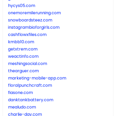
hycys05.com
onemoremilerunning.com
snowboardsteez.com
instagrambioforgirls.com
cashflowxfiles.com
kmbb10.com
getxtrem.com
weactinfo.com
meshingsocial.com
thearguer.com
marketing-mobile-app.com
floralpunchcraft.com
fiasone.com
danktankbattery.com
mealudo.com
charlie-day.com