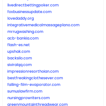
livedirectbettingpoker.com
foxbusinessupdate.com
lovedaddy.org
integrativemedicalmassageplano.com
mrrugwashing.com
acb-bankia.com
flash-es.net
upshak.com
backsilo.com
siviralqq.com
impressionresorthoian.com
bestfreakingclothesever.com
falling-film-evaporator.com
sumuslawfirm.com
nursingprowriters.com
greenmountainthreadwear.com