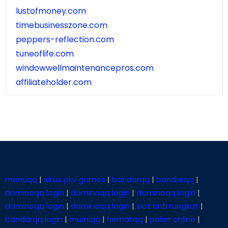
lustofmoney.com
timebusinesszone.com
peppers-reflection.com
tuneoflife.com
windowwellmaintenancepros.com
affiliateholder.com
menuqq
|
situs pkv games
|
bandarqq
|
bandarqq
|
dominoqq login
|
dominoqq login
|
dominoqq login
|
dominoqq login
|
dominoqq login
|
slot anti rungkat
|
bandarqq login
|
murniqq
|
hematqq
|
poker online
|