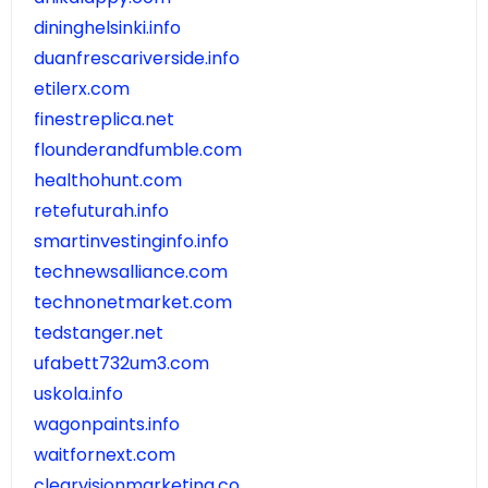
dininghelsinki.info
duanfrescariverside.info
etilerx.com
finestreplica.net
flounderandfumble.com
healthohunt.com
retefuturah.info
smartinvestinginfo.info
technewsalliance.com
technonetmarket.com
tedstanger.net
ufabett732um3.com
uskola.info
wagonpaints.info
waitfornext.com
clearvisionmarketing.co