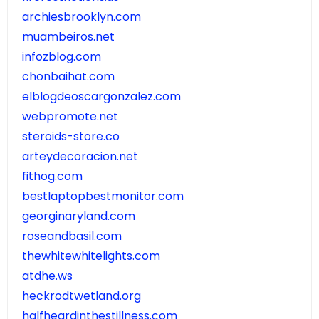
archiesbrooklyn.com
muambeiros.net
infozblog.com
chonbaihat.com
elblogdeoscargonzalez.com
webpromote.net
steroids-store.co
arteydecoracion.net
fithog.com
bestlaptopbestmonitor.com
georginaryland.com
roseandbasil.com
thewhitewhitelights.com
atdhe.ws
heckrodtwetland.org
halfheardinthestillness.com