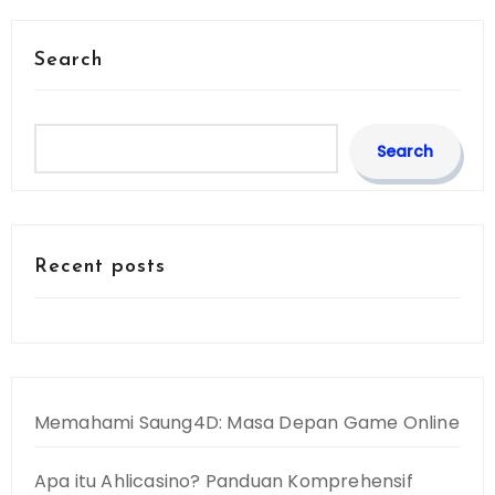
Search
Search
Recent posts
Memahami Saung4D: Masa Depan Game Online
Apa itu Ahlicasino? Panduan Komprehensif