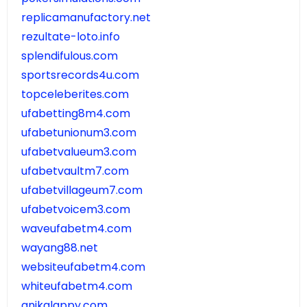
replicamanufactory.net
rezultate-loto.info
splendifulous.com
sportsrecords4u.com
topceleberites.com
ufabetting8m4.com
ufabetunionum3.com
ufabetvalueum3.com
ufabetvaultm7.com
ufabetvillageum7.com
ufabetvoicem3.com
waveufabetm4.com
wayang88.net
websiteufabetm4.com
whiteufabetm4.com
anikalappy.com