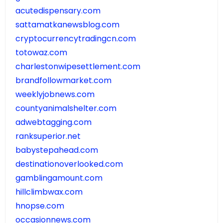
acutedispensary.com
sattamatkanewsblog.com
cryptocurrencytradingcn.com
totowaz.com
charlestonwipesettlement.com
brandfollowmarket.com
weeklyjobnews.com
countyanimalshelter.com
adwebtagging.com
ranksuperior.net
babystepahead.com
destinationoverlooked.com
gamblingamount.com
hillclimbwax.com
hnopse.com
occasionnews.com