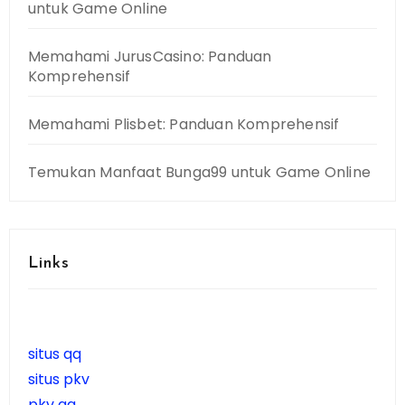
untuk Game Online
Memahami JurusCasino: Panduan
Komprehensif
Memahami Plisbet: Panduan Komprehensif
Temukan Manfaat Bunga99 untuk Game Online
Links
situs qq
situs pkv
pkv qq