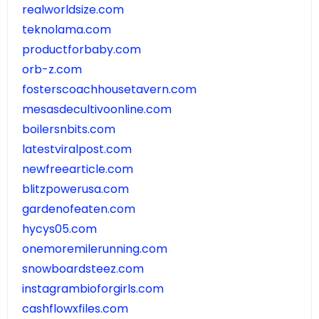
realworldsize.com
teknolama.com
productforbaby.com
orb-z.com
fosterscoachhousetavern.com
mesasdecultivoonline.com
boilersnbits.com
latestviralpost.com
newfreearticle.com
blitzpowerusa.com
gardenofeaten.com
hycys05.com
onemoremilerunning.com
snowboardsteez.com
instagrambioforgirls.com
cashflowxfiles.com