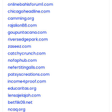
onlinebahisforum1.com
chicagoheadline.com
camming.org
rajalion88.com
goupuntacana.com
riversedgepark.com
zaseez.com
catchycrunch.com
nofaphub.com
nefertitingalls.com
patsyscreations.com
income4proof.com
educaritas.org
lensajelajah.com
betflik09.net
ncaq.org