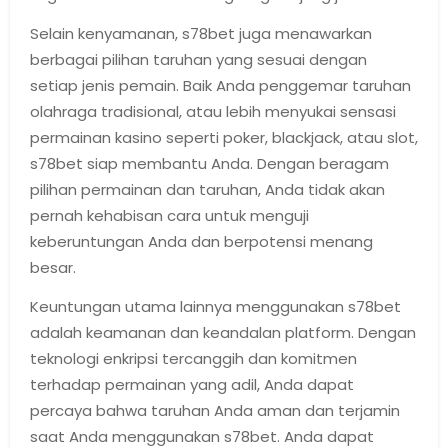
Selain kenyamanan, s78bet juga menawarkan
berbagai pilihan taruhan yang sesuai dengan
setiap jenis pemain. Baik Anda penggemar taruhan
olahraga tradisional, atau lebih menyukai sensasi
permainan kasino seperti poker, blackjack, atau slot,
s78bet siap membantu Anda. Dengan beragam
pilihan permainan dan taruhan, Anda tidak akan
pernah kehabisan cara untuk menguji
keberuntungan Anda dan berpotensi menang
besar.
Keuntungan utama lainnya menggunakan s78bet
adalah keamanan dan keandalan platform. Dengan
teknologi enkripsi tercanggih dan komitmen
terhadap permainan yang adil, Anda dapat
percaya bahwa taruhan Anda aman dan terjamin
saat Anda menggunakan s78bet. Anda dapat