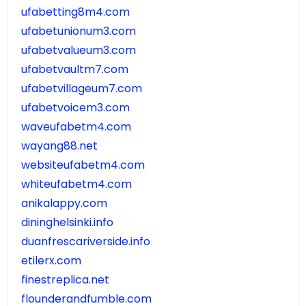
ufabetting8m4.com
ufabetunionum3.com
ufabetvalueum3.com
ufabetvaultm7.com
ufabetvillageum7.com
ufabetvoicem3.com
waveufabetm4.com
wayang88.net
websiteufabetm4.com
whiteufabetm4.com
anikalappy.com
dininghelsinki.info
duanfrescariverside.info
etilerx.com
finestreplica.net
flounderandfumble.com