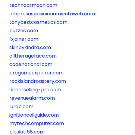
technoarmaan.com
empresasposicionamientoweb.com
tonybestcosmetics.com
buzznc.com
fxjoiner.com
skinbykindra.com
alltherageface.com
codenational.com
progameexplorer.com
rockislandroastery.com
directselling-pro.com
revenuealarm.com
lurab.com
ignitioncoilguide.com
mytechcomputer.com
bioslot168.com