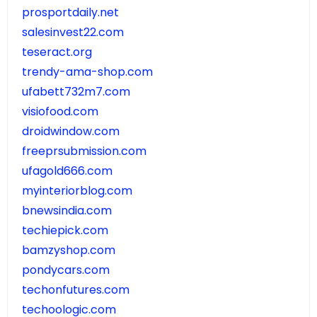
prosportdaily.net
salesinvest22.com
teseract.org
trendy-ama-shop.com
ufabett732m7.com
visiofood.com
droidwindow.com
freeprsubmission.com
ufagold666.com
myinteriorblog.com
bnewsindia.com
techiepick.com
bamzyshop.com
pondycars.com
techonfutures.com
techoologic.com