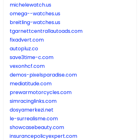
michelewatch.us
omega--watches.us
breitling-watches.us
tgarnettcentrallautoads.com
fixadvert.com
autopluz.co
save3time-c.com
vexonhcf.com
demos-pixelsparadise.com
mediatitude.com
prewarmotorcycles.com
simracinglinks.com
dosyamerkezi.net
le-surrealisme.com
showcasebeauty.com
insurancepolicyexpert.com