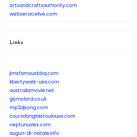
artsandcraftsauthority.com
webservicelive.com
Links
jimsfamousbbq.com
libertywalk-usa.com
australiamovie.net
gizmobird.co.uk
mp3djsong.com
coursdanglaistoulouse.com
neptunuslex.com
auguri-di-natale.info