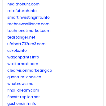
healthohunt.com
retefuturah.info
smartinvestinginfo.info
technewsalliance.com
technonetmarket.com
tedstanger.net
ufabett732um3.com
uskola.info
wagonpaints.info
waitfornext.com
clearvisionmarketing.co
quantum-code.co
whatnews.me
final-dream.com
finest-replica.net
gestioneinh.info