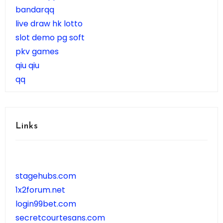
bandarqq
live draw hk lotto
slot demo pg soft
pkv games
qiu qiu
qq
Links
stagehubs.com
1x2forum.net
login99bet.com
secretcourtesans.com