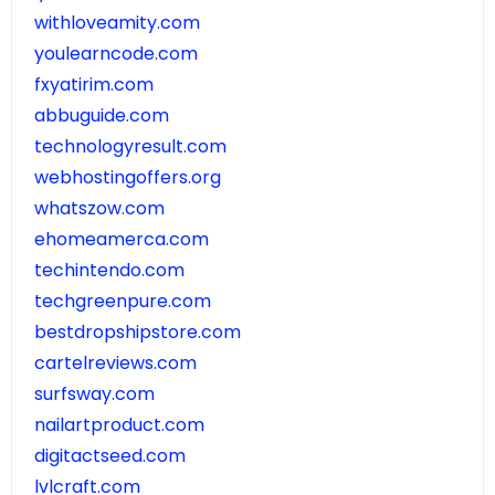
withloveamity.com
youlearncode.com
fxyatirim.com
abbuguide.com
technologyresult.com
webhostingoffers.org
whatszow.com
ehomeamerca.com
techintendo.com
techgreenpure.com
bestdropshipstore.com
cartelreviews.com
surfsway.com
nailartproduct.com
digitactseed.com
lvlcraft.com