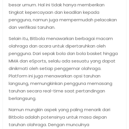
besar umum. Hal ini tidak hanya memberikan
tingkat kepercayaan dan keadilan kepada
pengguna, namun juga mempermudah pelacakan
dan verifikasi taruhan.
Selain itu, Bitbola menawarkan berbagai macam
olahraga dan acara untuk dipertaruhkan oleh
pengguna. Dari sepak bola dan bola basket hingga
MMA dan eSports, selalu ada sesuatu yang dapat
dinikmati oleh setiap penggemar olahraga.
Platform ini juga menawarkan opsi taruhan
langsung, memungkinkan pengguna memasang
taruhan secara real-time saat pertandingan
berlangsung.
Namun mungkin aspek yang paling menarik dari
Bitbola adalah potensinya untuk masa depan
taruhan olahraga. Dengan munculnya