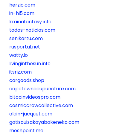
herzio.com
in-hi5.com
krainafantasy.info
todas-noticias.com
senikartu.com
rusportal.net
watty.io
livinginthesun.info
itsriz.com
cargoods.shop
capetownacupuncture.com
bitcoinvideospro.com
cosmiccrowcollective.com
alain-jacquet.com
gotisouizakayabakeneko.com
meshpoint.me