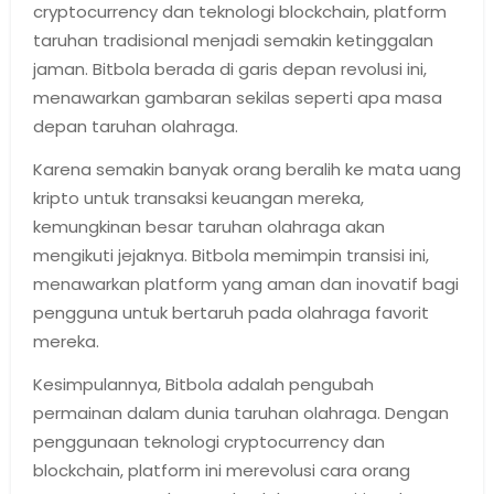
cryptocurrency dan teknologi blockchain, platform
taruhan tradisional menjadi semakin ketinggalan
jaman. Bitbola berada di garis depan revolusi ini,
menawarkan gambaran sekilas seperti apa masa
depan taruhan olahraga.
Karena semakin banyak orang beralih ke mata uang
kripto untuk transaksi keuangan mereka,
kemungkinan besar taruhan olahraga akan
mengikuti jejaknya. Bitbola memimpin transisi ini,
menawarkan platform yang aman dan inovatif bagi
pengguna untuk bertaruh pada olahraga favorit
mereka.
Kesimpulannya, Bitbola adalah pengubah
permainan dalam dunia taruhan olahraga. Dengan
penggunaan teknologi cryptocurrency dan
blockchain, platform ini merevolusi cara orang