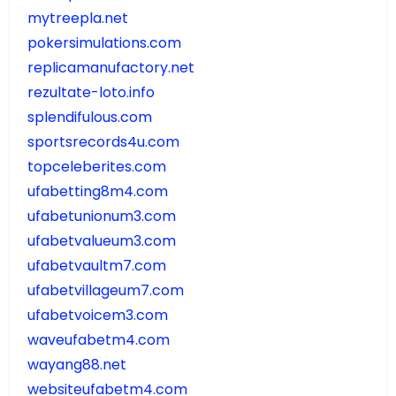
mytreepla.net
pokersimulations.com
replicamanufactory.net
rezultate-loto.info
splendifulous.com
sportsrecords4u.com
topceleberites.com
ufabetting8m4.com
ufabetunionum3.com
ufabetvalueum3.com
ufabetvaultm7.com
ufabetvillageum7.com
ufabetvoicem3.com
waveufabetm4.com
wayang88.net
websiteufabetm4.com