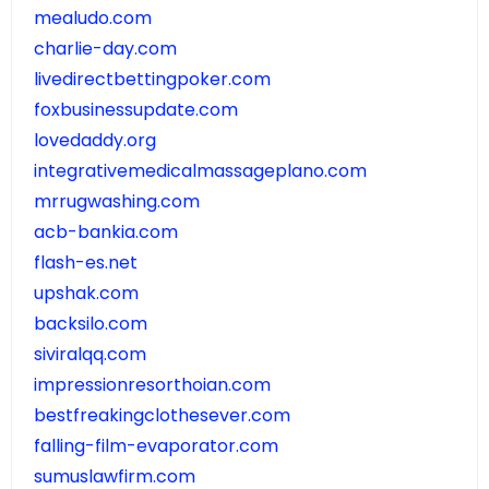
mealudo.com
charlie-day.com
livedirectbettingpoker.com
foxbusinessupdate.com
lovedaddy.org
integrativemedicalmassageplano.com
mrrugwashing.com
acb-bankia.com
flash-es.net
upshak.com
backsilo.com
siviralqq.com
impressionresorthoian.com
bestfreakingclothesever.com
falling-film-evaporator.com
sumuslawfirm.com