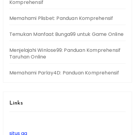
Komprehensif
Memahami Plisbet: Panduan Komprehensif
Temukan Manfaat Bunga99 untuk Game Online
Menjelajahi Winlose99: Panduan Komprehensif
Taruhan Online
Memahami Parlay4D: Panduan Komprehensif
Links
situs qq