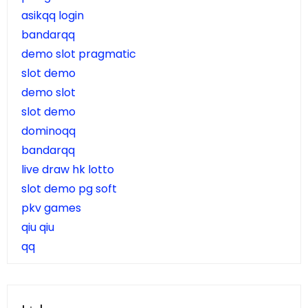
asikqq login
bandarqq
demo slot pragmatic
slot demo
demo slot
slot demo
dominoqq
bandarqq
live draw hk lotto
slot demo pg soft
pkv games
qiu qiu
qq