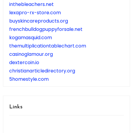
inthebleachers.net
lexapro-rx-store.com
buyskincareproducts.org
frenchbulldogpuppyforsale.net
kogamasquid.com
themultiplicationtablechart.com
casinoglamour.org
dextercoin.io
christianarticledirectory.org
5homestyle.com
Links