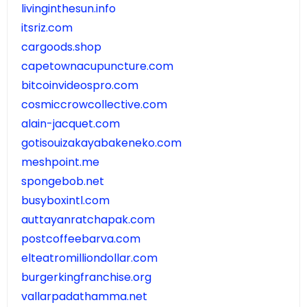
livinginthesun.info
itsriz.com
cargoods.shop
capetownacupuncture.com
bitcoinvideospro.com
cosmiccrowcollective.com
alain-jacquet.com
gotisouizakayabakeneko.com
meshpoint.me
spongebob.net
busyboxintl.com
auttayanratchapak.com
postcoffeebarva.com
elteatromilliondollar.com
burgerkingfranchise.org
vallarpadathamma.net