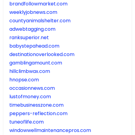
brandfollowmarket.com
weeklyjobnews.com
countyanimalshelter.com
adwebtagging.com
ranksuperior.net
babystepahead.com
destinationoverlooked.com
gamblingamount.com
hillclimbwax.com
hnopse.com
occasionnews.com
lustofmoney.com
timebusinesszone.com
peppers-reflection.com
tuneoflife.com
windowwellmaintenancepros.com