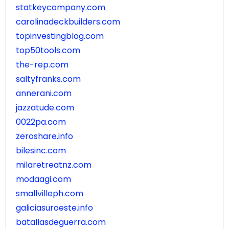
statkeycompany.com
carolinadeckbuilders.com
topinvestingblog.com
top50tools.com
the-rep.com
saltyfranks.com
annerani.com
jazzatude.com
0022pa.com
zeroshare.info
bilesinc.com
milaretreatnz.com
modaagi.com
smallvilleph.com
galiciasuroeste.info
batallasdeguerra.com