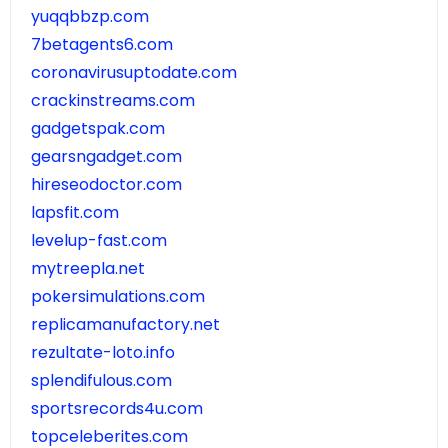
yuqqbbzp.com
7betagents6.com
coronavirusuptodate.com
crackinstreams.com
gadgetspak.com
gearsngadget.com
hireseodoctor.com
lapsfit.com
levelup-fast.com
mytreepla.net
pokersimulations.com
replicamanufactory.net
rezultate-loto.info
splendifulous.com
sportsrecords4u.com
topceleberites.com