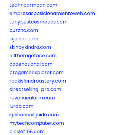
technoarmaan.com
empresasposicionamientoweb.com
tonybestcosmetics.com
buzznc.com
fxjoiner.com
skinbykindra.com
alltherageface.com
codenational.com
progameexplorer.com
rockislandroastery.com
directselling-pro.com
revenuealarm.com
lurab.com
ignitioncoilguide.com
mytechcomputer.com
bioslot168.com