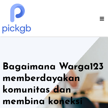
Skip
to
content
Bagaimana Warga123
memberdayakan
komunitas dan
membina koneksi