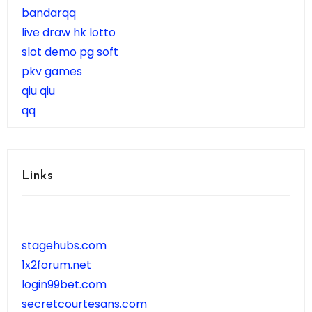
bandarqq
live draw hk lotto
slot demo pg soft
pkv games
qiu qiu
qq
Links
stagehubs.com
1x2forum.net
login99bet.com
secretcourtesans.com