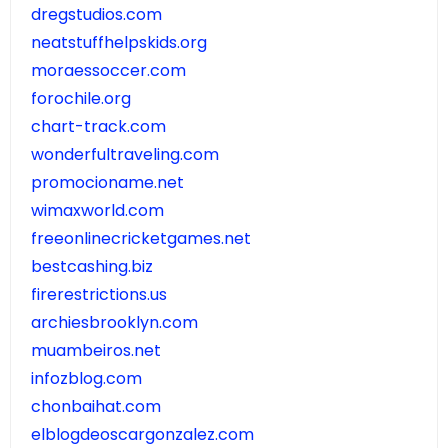
dregstudios.com
neatstuffhelpskids.org
moraessoccer.com
forochile.org
chart-track.com
wonderfultraveling.com
promocioname.net
wimaxworld.com
freeonlinecricketgames.net
bestcashing.biz
firerestrictions.us
archiesbrooklyn.com
muambeiros.net
infozblog.com
chonbaihat.com
elblogdeoscargonzalez.com