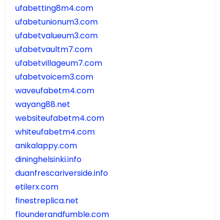
ufabetting8m4.com
ufabetunionum3.com
ufabetvalueum3.com
ufabetvaultm7.com
ufabetvillageum7.com
ufabetvoicem3.com
waveufabetm4.com
wayang88.net
websiteufabetm4.com
whiteufabetm4.com
anikalappy.com
dininghelsinki.info
duanfrescariverside.info
etilerx.com
finestreplica.net
flounderandfumble.com