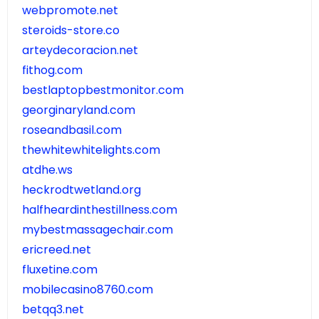
webpromote.net
steroids-store.co
arteydecoracion.net
fithog.com
bestlaptopbestmonitor.com
georginaryland.com
roseandbasil.com
thewhitewhitelights.com
atdhe.ws
heckrodtwetland.org
halfheardinthestillness.com
mybestmassagechair.com
ericreed.net
fluxetine.com
mobilecasino8760.com
betqq3.net