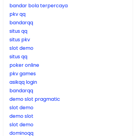
bandar bola terpercaya
pkv qq
bandarqq
situs qq
situs pkv
slot demo
situs qq
poker online
pkv games
asikqq login
bandarqq
demo slot pragmatic
slot demo
demo slot
slot demo
dominoqq