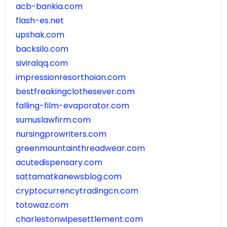
acb-bankia.com
flash-es.net
upshak.com
backsilo.com
siviralqq.com
impressionresorthoian.com
bestfreakingclothesever.com
falling-film-evaporator.com
sumuslawfirm.com
nursingprowriters.com
greenmountainthreadwear.com
acutedispensary.com
sattamatkanewsblog.com
cryptocurrencytradingcn.com
totowaz.com
charlestonwipesettlement.com