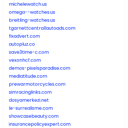
michelewatch.us
omega--watches.us
breitling-watches.us
tgarnettcentrallautoads.com
fixadvert.com
autopluz.co
save3time-c.com
vexonhcf.com
demos-pixelsparadise.com
mediatitude.com
prewarmotorcycles.com
simracinglinks.com
dosyamerkezi.net
le-surrealisme.com
showcasebeauty.com
insurancepolicyexpert.com