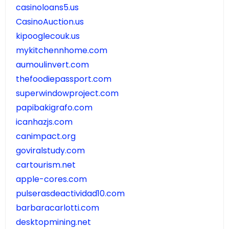
casinoloans5.us
CasinoAuction.us
kipooglecouk.us
mykitchennhome.com
aumoulinvert.com
thefoodiepassport.com
superwindowproject.com
papibakigrafo.com
icanhazjs.com
canimpact.org
goviralstudy.com
cartourism.net
apple-cores.com
pulserasdeactividad10.com
barbaracarlotti.com
desktopmining.net