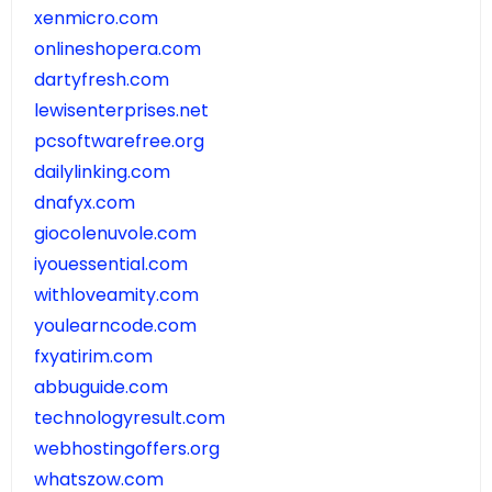
xenmicro.com
onlineshopera.com
dartyfresh.com
lewisenterprises.net
pcsoftwarefree.org
dailylinking.com
dnafyx.com
giocolenuvole.com
iyouessential.com
withloveamity.com
youlearncode.com
fxyatirim.com
abbuguide.com
technologyresult.com
webhostingoffers.org
whatszow.com