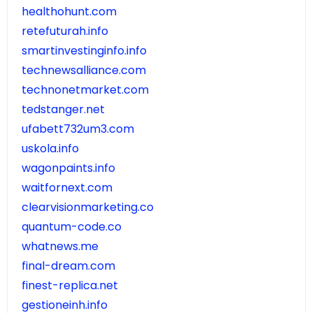
healthohunt.com
retefuturah.info
smartinvestinginfo.info
technewsalliance.com
technonetmarket.com
tedstanger.net
ufabett732um3.com
uskola.info
wagonpaints.info
waitfornext.com
clearvisionmarketing.co
quantum-code.co
whatnews.me
final-dream.com
finest-replica.net
gestioneinh.info