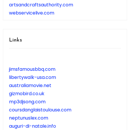
artsandcraftsauthority.com
webservicelive.com
Links
jimsfamousbbq.com
libertywalk-usa.com
australiamovie.net
gizmobird.co.uk
mp3djsong.com
coursdanglaistoulouse.com
neptunuslex.com
auguri-di-natale.info