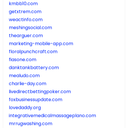
kmbb10.com
getxtrem.com
weactinfo.com
meshingsocial.com
thearguer.com
marketing-mobile-app.com
floralpunchcraft.com
fiasone.com
danktankbattery.com
mealudo.com
charlie-day.com
livedirectbettingpoker.com
foxbusinessupdate.com
lovedaddy.org
integrativemedicalmassageplano.com
mrrugwashing.com