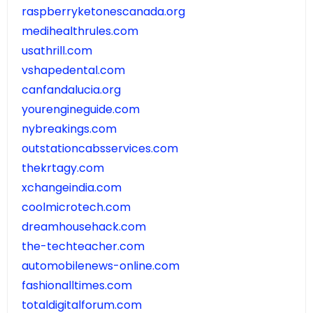
raspberryketonescanada.org
medihealthrules.com
usathrill.com
vshapedental.com
canfandalucia.org
yourengineguide.com
nybreakings.com
outstationcabsservices.com
thekrtagy.com
xchangeindia.com
coolmicrotech.com
dreamhousehack.com
the-techteacher.com
automobilenews-online.com
fashionalltimes.com
totaldigitalforum.com