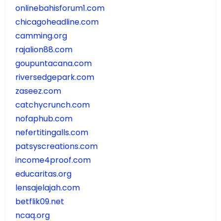
onlinebahisforum1.com
chicagoheadline.com
camming.org
rajalion88.com
goupuntacana.com
riversedgepark.com
zaseez.com
catchycrunch.com
nofaphub.com
nefertitingalls.com
patsyscreations.com
income4proof.com
educaritas.org
lensajelajah.com
betflik09.net
ncaq.org