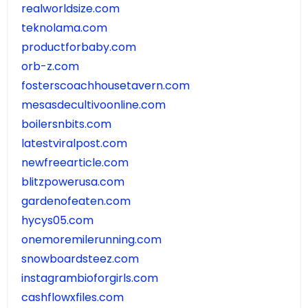
realworldsize.com
teknolama.com
productforbaby.com
orb-z.com
fosterscoachhousetavern.com
mesasdecultivoonline.com
boilersnbits.com
latestviralpost.com
newfreearticle.com
blitzpowerusa.com
gardenofeaten.com
hycys05.com
onemoremilerunning.com
snowboardsteez.com
instagrambioforgirls.com
cashflowxfiles.com