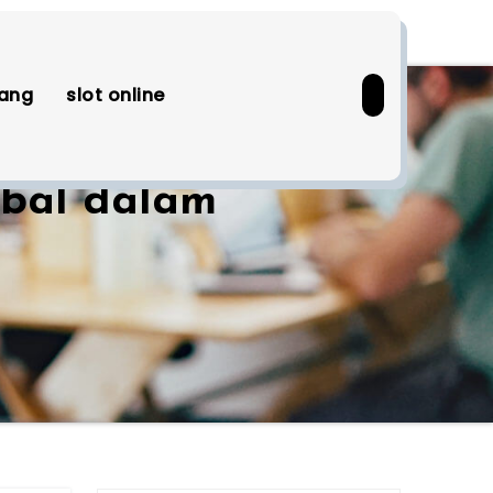
ang
slot online
bal dalam