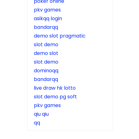
poker online
pkv games
asikqq login
bandarqq
demo slot pragmatic
slot demo
demo slot
slot demo
dominoqq
bandarqq
live draw hk lotto
slot demo pg soft
pkv games
qiu qiu
qq