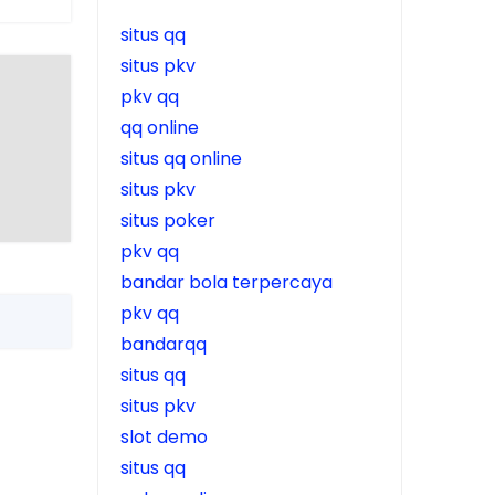
situs qq
situs pkv
pkv qq
qq online
situs qq online
situs pkv
situs poker
pkv qq
bandar bola terpercaya
pkv qq
bandarqq
situs qq
situs pkv
slot demo
situs qq