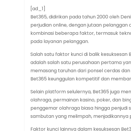
[ad_1]
Bet365, didirikan pada tahun 2000 oleh Den
perjudian online, dengan jutaan pelanggan 
kombinasi beberapa faktor, termasuk teknol
pada layanan pelanggan.
Salah satu faktor kunci di balik kesuksesa
adalah salah satu perusahaan pertama ya
memasang taruhan dari ponsel cerdas dan t
Bet365 keunggulan kompetitif dan memban
Selain platform selulernya, Bet365 juga m
olahraga, permainan kasino, poker, dan bin
penggemar olahraga biasa hingga penjudi s
sambutan yang melimpah, menjadikannya pi
Faktor kunci lainnya dalam kesuksesan Bet