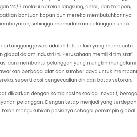
 24/7 melalui obrolan langsung, email, dan telepon,
patkan bantuan kapan pun mereka membutuhkannya.
n pembayaran, sehingga memudahkan pelanggan untuk
 bertanggung jawab adalah faktor lain yang membantu
obal dalam industri ini. Perusahaan memiliki tim staf
ifikasi dan membantu pelanggan yang mungkin mengalami
enawarkan berbagai alat dan sumber daya untuk memban
eka, seperti opsi pengecualian diri dan batas setoran.
at dikaitkan dengan kombinasi teknologi inovatif, bera
 layanan pelanggan. Dengan tetap menjadi yang terdepan
 telah mengukuhkan posisinya sebagai pemimpin global