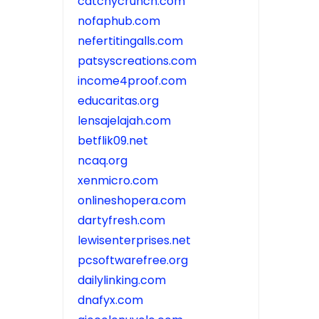
catchycrunch.com
nofaphub.com
nefertitingalls.com
patsyscreations.com
income4proof.com
educaritas.org
lensajelajah.com
betflik09.net
ncaq.org
xenmicro.com
onlineshopera.com
dartyfresh.com
lewisenterprises.net
pcsoftwarefree.org
dailylinking.com
dnafyx.com