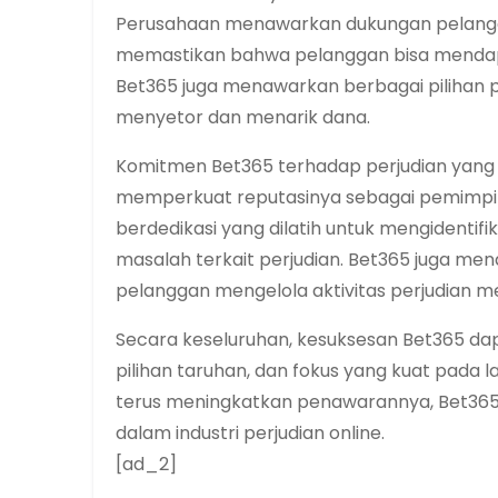
Perusahaan menawarkan dukungan pelanggan
memastikan bahwa pelanggan bisa menda
Bet365 juga menawarkan berbagai piliha
menyetor dan menarik dana.
Komitmen Bet365 terhadap perjudian yang
memperkuat reputasinya sebagai pemimpin gl
berdedikasi yang dilatih untuk mengident
masalah terkait perjudian. Bet365 juga m
pelanggan mengelola aktivitas perjudian mer
Secara keseluruhan, kesuksesan Bet365 dap
pilihan taruhan, dan fokus yang kuat pada
terus meningkatkan penawarannya, Bet365
dalam industri perjudian online.
[ad_2]