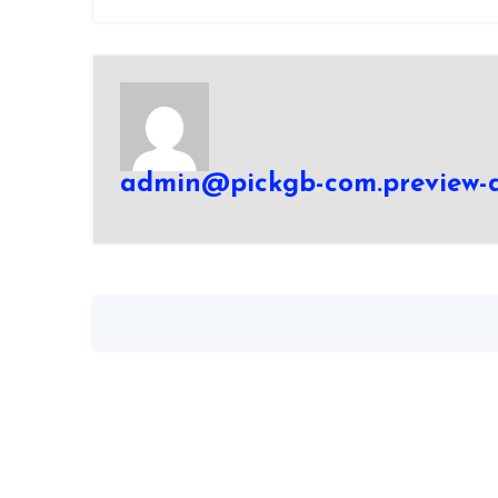
admin@pickgb-com.preview-