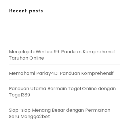
Recent posts
Menjelajahi Winlose99: Panduan Komprehensif
Taruhan Online
Memahami Parlay4D: Panduan Komprehensif
Panduan Utama Bermain Togel Online dengan
Togel389
Siap-siap Menang Besar dengan Permainan
Seru Mangga2bet