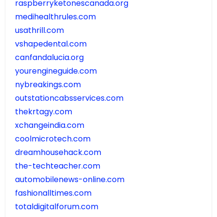
raspberryketonescanada.org
medihealthrules.com
usathrill.com
vshapedental.com
canfandalucia.org
yourengineguide.com
nybreakings.com
outstationcabsservices.com
thekrtagy.com
xchangeindia.com
coolmicrotech.com
dreamhousehack.com
the-techteacher.com
automobilenews-online.com
fashionalltimes.com
totaldigitalforum.com