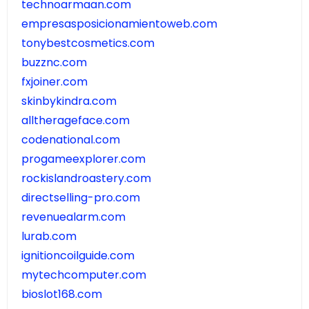
technoarmaan.com
empresasposicionamientoweb.com
tonybestcosmetics.com
buzznc.com
fxjoiner.com
skinbykindra.com
alltherageface.com
codenational.com
progameexplorer.com
rockislandroastery.com
directselling-pro.com
revenuealarm.com
lurab.com
ignitioncoilguide.com
mytechcomputer.com
bioslot168.com