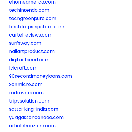
ehomeamerca.com
techintendo.com
techgreenpure.com
bestdropshipstore.com
cartelreviews.com
surfsway.com
nailartproduct.com
digitactseed.com
lvlcraft.com
90secondmoneyloans.com
xenmicro.com
rodrovers.com
tripssolution.com
satta-king-india.com
yukigassencanada.com
articlehorizone.com