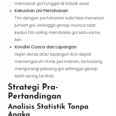
mencetak gol tunggal di babak awal.
Kekuatan Lini Pertahanan
Tim dengan pertahanan solid bisa menekan
jumlah gol, sehingga genap muncul saat
kedua tim saling membalas gol satu sama
lain.
Kondisi Cuaca dan Lapangan
Hujan deras atau lapangan licin dapat
memengaruhi ritme permainan, terkadang
mengurangi peluang gol sehingga genap
lebih sering terlihat.
Strategi Pra-
Pertandingan
Analisis Statistik Tanpa
Angka