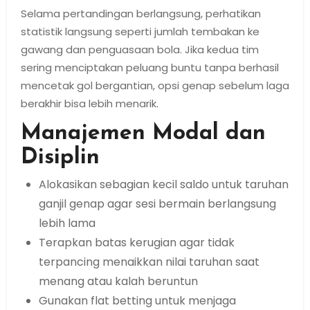
Selama pertandingan berlangsung, perhatikan
statistik langsung seperti jumlah tembakan ke
gawang dan penguasaan bola. Jika kedua tim
sering menciptakan peluang buntu tanpa berhasil
mencetak gol bergantian, opsi genap sebelum laga
berakhir bisa lebih menarik.
Manajemen Modal dan
Disiplin
Alokasikan sebagian kecil saldo untuk taruhan
ganjil genap agar sesi bermain berlangsung
lebih lama
Terapkan batas kerugian agar tidak
terpancing menaikkan nilai taruhan saat
menang atau kalah beruntun
Gunakan flat betting untuk menjaga