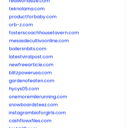
realworldsize.com
teknolama.com
productforbaby.com
orb-z.com
fosterscoachhousetavern.com
mesasdecultivoonline.com
boilersnbits.com
latestviralpost.com
newfreearticle.com
blitzpowerusa.com
gardenofeaten.com
hycys05.com
onemoremilerunning.com
snowboardsteez.com
instagrambioforgirls.com
cashflowxfiles.com