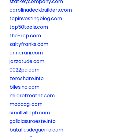
statkeycompany.com
carolinadeckbuilders.com
topinvestingblog.com
top50tools.com
the-rep.com
saltyfranks.com
annerani.com
jazzatude.com
0022pa.com
zeroshare.info
bilesinc.com
milaretreatnz.com
modaagi.com
smallvilleph.com
galiciasuroeste.info
batallasdeguerra.com