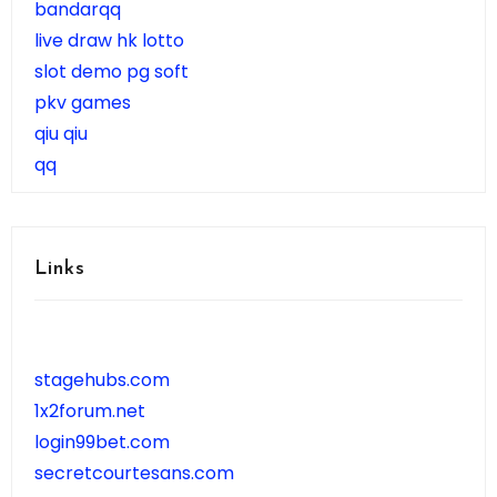
bandarqq
live draw hk lotto
slot demo pg soft
pkv games
qiu qiu
qq
Links
stagehubs.com
1x2forum.net
login99bet.com
secretcourtesans.com